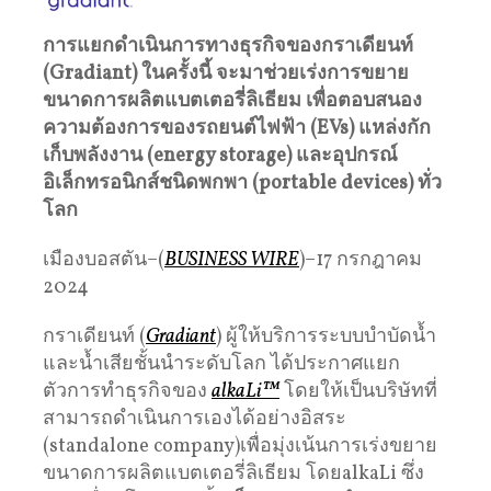
การแยกดำเนินการทางธุรกิจของกราเดียนท์
(Gradiant) ในครั้งนี้ จะมาช่วยเร่งการขยาย
ขนาดการผลิตแบตเตอรี่ลิเธียม เพื่อตอบสนอง
ความต้องการของรถยนต์ไฟฟ้า (EVs) แหล่งกัก
เก็บพลังงาน (energy storage) และอุปกรณ์
อิเล็กทรอนิกส์ชนิดพกพา (portable devices) ทั่ว
โลก
เมืองบอสตัน–(
BUSINESS WIRE
)–17 กรกฎาคม
2024
กราเดียนท์ (
Gradiant
) ผู้ให้บริการระบบบำบัดน้ำ
และน้ำเสียชั้นนำระดับโลก ได้ประกาศแยก
ตัวการทำธุรกิจของ
alkaLi™
โดยให้เป็นบริษัทที่
สามารถดำเนินการเองได้อย่างอิสระ
(standalone company)เพื่อมุ่งเน้นการเร่งขยาย
ขนาดการผลิตแบตเตอรี่ลิเธียม โดยalkaLi ซึ่ง