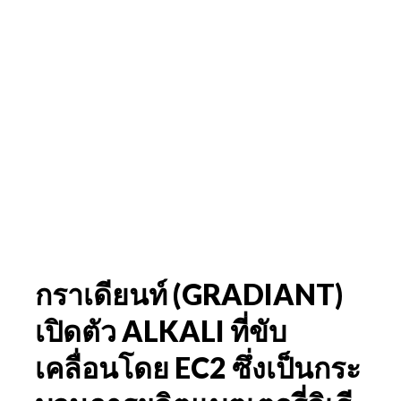
กราเดียนท์ (GRADIANT)
เปิดตัว ALKALI ที่ขับ
เคลื่อนโดย EC2 ซึ่งเป็นกระ