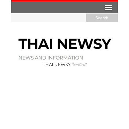
THAI NEWSY
ไทยนิวสี่