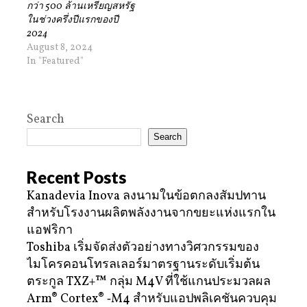
กว่า 500 ล้านเหรียญสหรัฐ
ในช่วงครึ่งปีแรกของปี
2024
August 8, 2024
In "Featured"
Search
Search
Recent Posts
Kanadevia Inova ลงนามในข้อตกลงสัมปทาน
สำหรับโรงงานผลิตพลังงานจากขยะแห่งแรกใน
แอฟริกา
Toshiba เริ่มจัดส่งตัวอย่างทางวิศวกรรมของ
ไมโครคอนโทรลเลอร์มาตรฐานระดับเริ่มต้น
ตระกูล TXZ+™ กลุ่ม M4V ที่ใช้แกนประมวลผล
Arm® Cortex® ‑M4 สำหรับแอปพลิเคชันควบคุม