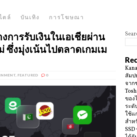
ไตล์
บันเทิง
การโฆษณา
Sear
งการรับเงินในเอเชียผ่าน
่ ซึ่งมุ่งเน้นไปตลาดเกมเม
Rec
Kana
สัมป
INMENT
,
FEATURED
0
จาก
Tosh
ของ
ระดั
ใช้แ
สำหร
SSD 