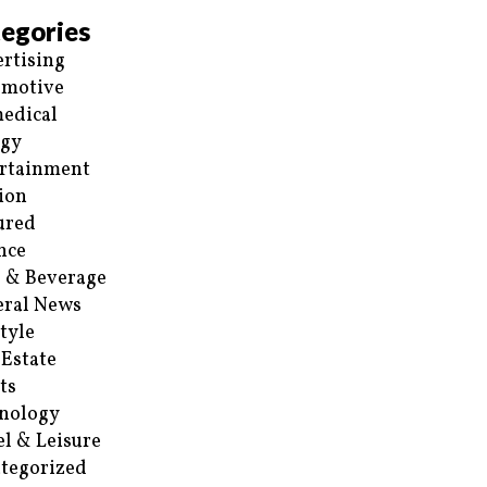
egories
rtising
omotive
edical
rgy
rtainment
ion
ured
nce
 & Beverage
ral News
style
 Estate
ts
nology
el & Leisure
tegorized