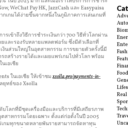
ก 69% ในปี 2023 มาก และเมื่อเราให้บริการการชำระ
Cat
ayNow, WeChat Pay HK, JazzCash และ Easypaisa
กเกมได้ง่ายขึ้นจากหนึ่งในภูมิภาคการเล่นเกมที่
Adve
Aut
Biom
รเข้าถึงวิธีการชำระเงินกว่า 700 วิธีทั่วโลกผ่าน
Ene
ายและรองรับหลายแพลตฟอร์ม ซึ่งมีตัวเลือกที่
Ente
ินส่วนใหญ่ในอุตสาหกรรม การขยายตัวครั้งนี้มี
Fash
ามารถสร้างรายได้และเผยแพร่เกมไปทั่วโลก พร้อม
Feat
อในเอเชีย
Fina
Food
ments ในเอเชีย ให้เข้าชม
xsolla.pro/payments-in-
Gene
ลยุทธ์ของ Xsolla
Life
Real
Spor
Tech
ับโลกที่มีชุดเครื่องมือและบริการที่มีเสถียรภาพ
Trav
ตสาหกรรมโดยเฉพาะ ตั้งแต่ก่อตั้งในปี 2005
Unca
ยแพร่เกมทุกขนาดหลายพันรายสามารถจัดหาทุน