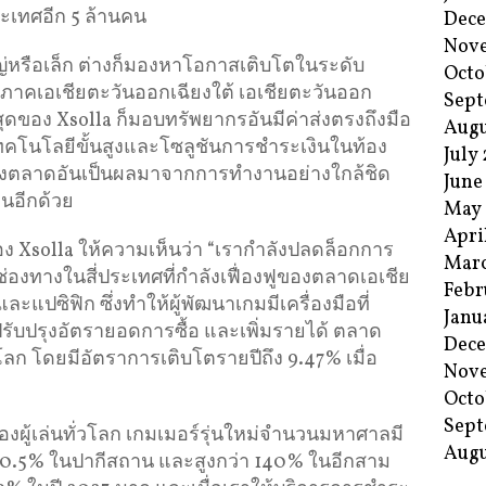
ะเทศอีก 5 ล้านคน
Dec
Nov
หญ่หรือเล็ก ต่างก็มองหาโอกาสเติบโตในระดับ
Octo
ิภาคเอเชียตะวันออกเฉียงใต้ เอเชียตะวันออก
Sept
ดของ Xsolla ก็มอบทรัพยากรอันมีค่าส่งตรงถึงมือ
Augu
งเทคโนโลยีขั้นสูงและโซลูชันการชำระเงินในท้อง
July
ึกของตลาดอันเป็นผลมาจากการทำงานอย่างใกล้ชิด
June
่นอีกด้วย
May
Apri
 Xsolla ให้ความเห็นว่า “เรากำลังปลดล็อกการ
Mar
ช่องทางในสี่ประเทศที่กำลังเฟื่องฟูของตลาดเอเชีย
Febr
ะแปซิฟิก ซึ่งทำให้ผู้พัฒนาเกมมีเครื่องมือที่
Janu
ปรับปรุงอัตรายอดการซื้อ และเพิ่มรายได้ ตลาด
Dec
ั่วโลก โดยมีอัตราการเติบโตรายปีถึง 9.47% เมื่อ
Nov
Octo
Sept
องผู้เล่นทั่วโลก เกมเมอร์รุ่นใหม่จำนวนมหาศาลมี
Augu
 80.5% ในปากีสถาน และสูงกว่า 140% ในอีกสาม