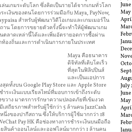
June
เล่นเกมระดับโลก ซึ่งคิดเป็นรายได้จากเกมทั่วโลก
May
ำระเงินของตนโดยการร่วมมือกับ Maya, PayNow,
Apri
ypaisa สำหรับผู้พัฒนาวิดีโอเกมและเกมเมอร์ใน
Mar
ีสถาน โดยการขยายตัวครั้งนี้จะทำให้ผู้พัฒนาเกม
Febr
นตลาดเหล่านี้ได้และเพิ่มอัตรายอดการซื้อผ่าน
Janu
าษาท้องถิ่นและการดำเนินการภายในประเทศ
Dec
Maya คือธนาคาร
Nov
ดิจิทัลที่เติบโตเร็ว
Octo
ที่สุดในฟิลิปปินส์
Sept
และเป็นแอปการ
Augu
สูงสุดทั้งบน Google Play Store และ Apple Store
July
ำระเงินแบบเรียลไทม์ที่มอบการเข้าถึงระดับ
June
างขวาง มาตรการรักษาความปลอดภัยที่เข้มงวด
May
่มีเสถียรภาพสำหรับผู้ใช้กว่า 5 ล้านคน JazzCash
Apri
นึ่งของปากีสถาน ซึ่งให้บริการผู้ใช้มากกว่า 18
Mar
WeChat Pay HK คือช่องทางการชำระเงินบนมือถือ
Febr
น่ายสินค้าออนไลน์และออฟไลน์มากกว่า 1 ล้านคน
Janu