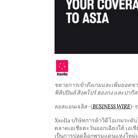
ขยายการเข้าถึงเกมและเพิ่มยอดขา
ฟิลิปปินส์ สิงคโปร์ ฮ่องกง และปากี
ลอสแอนเจลิส–(
BUSINESS WIRE
)–
Xsolla บริษัทการค้าวิดิโอเกมระ
ตลาดเอเชียตะวันออกเฉียงใต้ เอเชี
เป็นการปลดล็อกพรมแดนแห่งใหม่และ