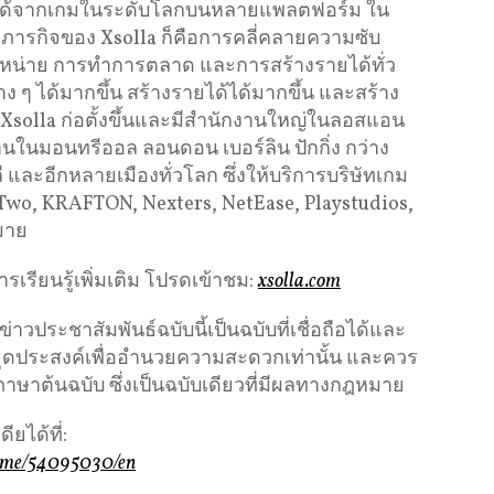
ยได้จากเกมในระดับโลกบนหลายแพลตฟอร์ม ใน
ภารกิจของ Xsolla ก็คือการคลี่คลายความซับ
ดจำหน่าย การทำการตลาด และการสร้างรายได้ทั่ว
ต่าง ๆ ได้มากขึ้น สร้างรายได้ได้มากขึ้น และสร้าง
้ Xsolla ก่อตั้งขึ้นและมีสำนักงานใหญ่ในลอสแอน
านในมอนทรีออล ลอนดอน เบอร์ลิน ปักกิ่ง กว่าง
ี และอีกหลายเมืองทั่วโลก ซึ่งให้บริการบริษัทเกม
Two, KRAFTON, Nexters, NetEase, Playstudios,
มาย
รเรียนรู้เพิ่มเติม โปรดเข้าชม:
xsolla.com
ประชาสัมพันธ์ฉบับนี้เป็นฉบับที่เชื่อถือได้และ
ีจุดประสงค์เพื่ออำนวยความสะดวกเท่านั้น และควร
ภาษาต้นฉบับ ซึ่งเป็นฉบับเดียวที่มีผลทางกฎหมาย
ยได้ที่:
home/54095030/en