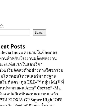
ch
Search
ent Posts
devia Inova ลงนามในข้อตกลง
ทานสำหรับโรงงานผลิตพลังงาน
ขยะแห่งแรกในแอฟริกา
iba เริ่มจัดส่งตัวอย่างทางวิศวกรรม
ไมโครคอนโทรลเลอร์มาตรฐาน
บเริ่มต้นตระกูล TXZ+™ กลุ่ม M4V ที่
กนประมวลผล Arm® Cortex® ‑M4
ับแอปพลิเคชันควบคุมระบบแล้ว
ซีรีส์ KIOXIA GP Super High IOPS