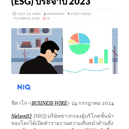
(ESG) ประจำปี 2023
JULY 26, 2024
6ADMIN2
FEATURED
,
TECHNOLOGY
0
ชิคาโก–(
BUSINESS WIRE
)–24 กรกฎาคม 2024
NielsenIQ
(NIQ) บริษัทข่าวกรองผู้บริโภคชั้นนํา
ของโลกได้เปิดตัว
รายงานความคืบหน้าด้านสิ่ง