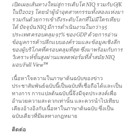
เปิดเผยเส้นทางใหม่สู่การเติบโต NIQ รวมกับ GfK
ในปี 2023 โดยนําผู้นําอุตสาหกรรมทั้งสองแห่งมา
รวมกันด้วยการเข้าถึงระดับโลกที่ไม่มีใครเทียบ
ได้ ปัจจุบัน NIQ มีการดําเนินงานในกว่า 95
ประเทศ ครอบคลุม 97% ของ GDP ด้วยการอ่าน
ข้อมูลการค้าปลีกแบบองค์รวมและข้อมูลเชิงลึก
ของผู้บริโภคที่ครอบคลุมที่สุด ซึ่งมาพร้อมกับการ
วิเคราะห์ขั้นสูงผ่านแพลตฟอร์มที่ล้ำสมัย NIQ
มอบ
Full View™
เนื้อหาใจความในภาษาต้นฉบับของข่าว
ประชาสัมพันธ์ฉบับนี้เป็นฉบับที่เชื่อถือได้และเป็น
ทางการ การแปลต้นฉบับนี้จึงมีจุดประสงค์เพื่อ
อำนวยความสะดวกเท่านั้น และควรนำไปเทียบ
เคียงอ้างอิงกับเนื้อหาในภาษาต้นฉบับ ซึ่งเป็น
ฉบับเดียวที่มีผลทางกฎหมาย
ติดต่อ