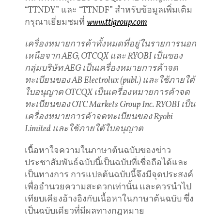
“TTNDY” และ “TTNDF” สำหรับข้อมูลเพิ่มเติม
กรุณาเยี่ยมชมที่
www.ttigroup.com
เครื่องหมายการค้าทั้งหมดที่อยู่ในรายการนอก
เหนือจาก
AEG, OTCQX
และ
RYOBI
เป็นของ
กลุ่มบริษัท
AEG
เป็นเครื่องหมายการค้าจด
ทะเบียนของ
AB Electrolux (publ.)
และใช้ภายใต้
ใบอนุญาต
OTCQX
เป็นเครื่องหมายการค้าจด
ทะเบียนของ
OTC Markets Group Inc. RYOBI
เป็น
เครื่องหมายการค้าจดทะเบียนของ
Ryobi
Limited
และใช้ภายใต้ใบอนุญาต
เนื้อหาใจความในภาษาต้นฉบับของข่าว
ประชาสัมพันธ์ฉบับนี้เป็นฉบับที่เชื่อถือได้และ
เป็นทางการ การแปลต้นฉบับนี้จึงมีจุดประสงค์
เพื่ออำนวยความสะดวกเท่านั้น และควรนำไป
เทียบเคียงอ้างอิงกับเนื้อหาในภาษาต้นฉบับ ซึ่ง
เป็นฉบับเดียวที่มีผลทางกฎหมาย