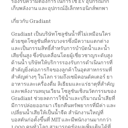
รองรับความต้องการในการใช้ EV อุปกรณ์กัก
เก็บพลังงาน และอุปกรณ์อิเล็กทรอนิกส์พกพา
เกี่ยวกับ Gradiant
Gradiant เป็นบริษัทโซลูชันน้ำที่ไม่เหมือนใคร
ด้วยชุดโซลูชันที่ครบวงจรซึ่งมีความแตกต่าง
และเป็นกรรมสิทธิ์สำหรับการบำบัดน้ำและน้ำ
เสียขั้นสูง ซึ่งขับเคลื่อนโดยผู้เชี่ยวชาญระดับสูง
ด้านน้ำ บริษัทให้บริการรองรับการดำเนินการที่
สำคัญยิ่งต่อภารกิจของลูกค้าในอุตสาหกรรมที่
สำคัญต่างๆ ในโลก รวมถึงเซมิคอนดัคเตอร์ ยา
อาหารและเครื่องดื่ม ลิเธียมและแร่ธาตุที่สำคัญ
และพลังงานหมุนเวียน โซลูชันเชิงนวัตกรรมของ
Gradiant ช่วยลดการใช้น้ำและปริมาณน้ำเสียที่
มีการปล่อยออกมา เรียกคืนทรัพยากรที่มีค่า และ
เปลี่ยนน้ำเสียให้เป็นน้ำจืด สำนักงานใหญ่ที่
บอสตันก่อตั้งขึ้นที่ MIT และมีพนักงานมากกว่า
1,000 คนทั่วโลก สามารถดูข้อมูลเพิ่มเติมได้ที่