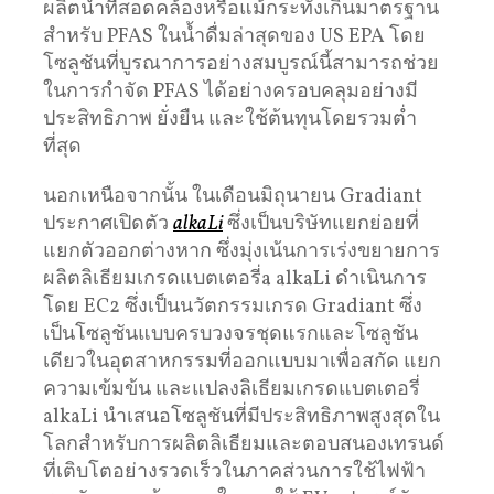
ผลิตน้ำที่สอดคล้องหรือแม้กระทั่งเกินมาตรฐาน
สำหรับ PFAS ในน้ำดื่มล่าสุดของ US EPA โดย
โซลูชันที่บูรณาการอย่างสมบูรณ์นี้สามารถช่วย
ในการกำจัด PFAS ได้อย่างครอบคลุมอย่างมี
ประสิทธิภาพ ยั่งยืน และใช้ต้นทุนโดยรวมต่ำ
ที่สุด
นอกเหนือจากนั้น ในเดือนมิถุนายน Gradiant
ประกาศเปิดตัว
alkaLi
ซึ่งเป็นบริษัทแยกย่อยที่
แยกตัวออกต่างหาก ซึ่งมุ่งเน้นการเร่งขยายการ
ผลิตลิเธียมเกรดแบตเตอรี่a alkaLi ดำเนินการ
โดย EC2 ซึ่งเป็นนวัตกรรมเกรด Gradiant ซึ่ง
เป็นโซลูชันแบบครบวงจรชุดแรกและโซลูชัน
เดียวในอุตสาหกรรมที่ออกแบบมาเพื่อสกัด แยก
ความเข้มข้น และแปลงลิเธียมเกรดแบตเตอรี่
alkaLi นำเสนอโซลูชันที่มีประสิทธิภาพสูงสุดใน
โลกสำหรับการผลิตลิเธียมและตอบสนองเทรนด์
ที่เติบโตอย่างรวดเร็วในภาคส่วนการใช้ไฟฟ้า