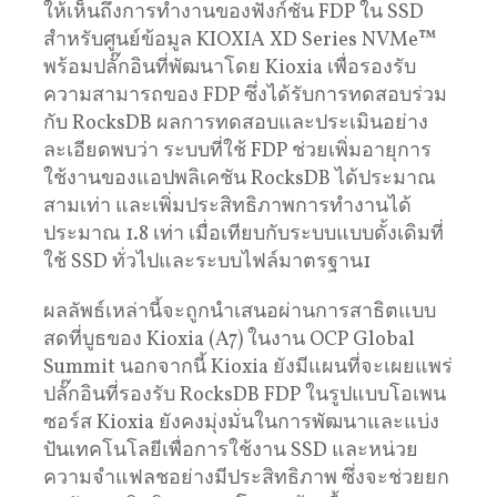
ให้เห็นถึงการทำงานของฟังก์ชัน FDP ใน SSD
สำหรับศูนย์ข้อมูล KIOXIA XD Series NVMe™
พร้อมปลั๊กอินที่พัฒนาโดย Kioxia เพื่อรองรับ
ความสามารถของ FDP ซึ่งได้รับการทดสอบร่วม
กับ RocksDB ผลการทดสอบและประเมินอย่าง
ละเอียดพบว่า ระบบที่ใช้ FDP ช่วยเพิ่มอายุการ
ใช้งานของแอปพลิเคชัน RocksDB ได้ประมาณ
สามเท่า และเพิ่มประสิทธิภาพการทำงานได้
ประมาณ 1.8 เท่า เมื่อเทียบกับระบบแบบดั้งเดิมที่
ใช้ SSD ทั่วไปและระบบไฟล์มาตรฐาน1
ผลลัพธ์เหล่านี้จะถูกนำเสนอผ่านการสาธิตแบบ
สดที่บูธของ Kioxia (A7) ในงาน OCP Global
Summit นอกจากนี้ Kioxia ยังมีแผนที่จะเผยแพร่
ปลั๊กอินที่รองรับ RocksDB FDP ในรูปแบบโอเพน
ซอร์ส Kioxia ยังคงมุ่งมั่นในการพัฒนาและแบ่ง
ปันเทคโนโลยีเพื่อการใช้งาน SSD และหน่วย
ความจำแฟลชอย่างมีประสิทธิภาพ ซึ่งจะช่วยยก