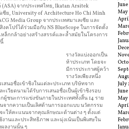
June
 (ASA) จากประเทศไทย, Ikatan Arsitek
May
เซีย, University of Architecture Ho Chi Minh
Apri
 ACG Media Group จากประเทศมาเลเซีย และ
Mar
คโปร์ได้ร่วมมือกับ NS BlueScope ในการจัดตั้ง
Febr
ใช้เหล็กกล้าอย่างสร้างสรรค์และล้ำสมัยในโครงการ
Janu
ี้
Dec
รางวัลแบ่งออกเป็น
Nov
ห้าประเภท โดยจะ
Octo
มีการประกาศผู้คว้า
Sept
รางวัลเพียงหนึ่ง
Augu
ารเสนอชื่อเข้าชิงในแต่ละประเภท บริษัทจาก
July
ะเวียดนามได้รับการเสนอชื่อเป็นผู้เข้าชิงรอบ
June
ผู้ชนะการแข่งขันภายในประเทศทั้งสิ้น 14 ราย
May
เมินจากความเป็นเลิศด้านการออกแบบ นวัตกรรม
Apri
ะให้คะแนนจากคุณลักษณะด้านต่าง ๆ ตั้งแต่
Mar
้งานและประสิทธิภาพ และมุ่งเน้นเป็นพิเศษใน
Febr
งผลงานนั้น ๆ
Janu