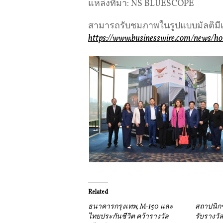
แหล่งที่มา: NS BLUESCOPE
สามารถรับชมภาพในรูปแบบมัลติมีเดี
https://www.businesswire.com/news/h
Related
ธนาคารกรุงเทพ, M-150 และ
สถาปนิกช
ไทยประกันชีวิต คว้ารางวัล
รับรางวั