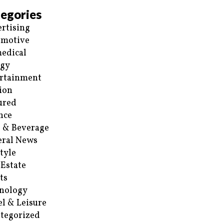
egories
rtising
omotive
edical
rgy
rtainment
ion
ured
nce
 & Beverage
ral News
style
 Estate
ts
nology
el & Leisure
tegorized