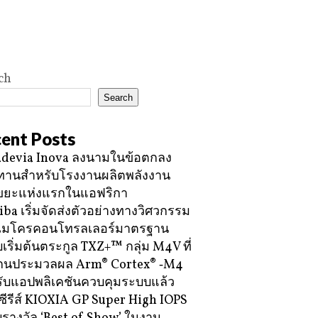
ch
Search
ent Posts
devia Inova ลงนามในข้อตกลง
ทานสำหรับโรงงานผลิตพลังงาน
ขยะแห่งแรกในแอฟริกา
iba เริ่มจัดส่งตัวอย่างทางวิศวกรรม
ไมโครคอนโทรลเลอร์มาตรฐาน
บเริ่มต้นตระกูล TXZ+™ กลุ่ม M4V ที่
กนประมวลผล Arm® Cortex® ‑M4
ับแอปพลิเคชันควบคุมระบบแล้ว
ซีรีส์ KIOXIA GP Super High IOPS