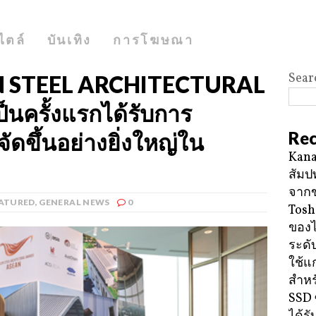
ไตล์
บันเทิง
การโฆษณา
Sear
EAN STEEL ARCHITECTURAL
ป็นครั้งแรกได้รับการ
Rec
ัดขึ้นอย่างยิ่งใหญ่ใน
Kana
สัมป
จาก
ATURED
,
GENERAL NEWS
0
Tosh
ของ
ระดั
ใช้แ
สำหร
SSD 