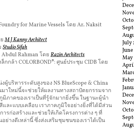
Dec
Nov
Octo
Foundry for Marine Vessels โดย Ar. Naksit
Sept
Augu
ดย
M J Kanny Architect
July
ดย
Studio Sifah
June
ing Abdul Rahman โดย
Razin Architects
May
ล็กกล้า COLORBOND®: ศูนย์ประชุม CIDB โดย
Apri
Mar
Febr
่งผู้บริหารระดับสูงของ NS BlueScope & China
Janu
ขึ้นมาใหม่นี้จะช่วยให้ผลงานทางสถาปัตยกรรมจาก
Dec
ภูมิภาคของเราเป็นที่รู้จักมากยิ่งขึ้น ในฐานะผู้นำ
Nov
และแบบเคลือบ เราภาคภูมิใจอย่างยิ่งที่ได้มีส่วน
Octo
การก่อสร้างและช่วยให้เกิดโครงการต่าง ๆ ที่
Sept
งดีเหล่านี้ ซึ่งส่งเสริมชุมชนของเราได้เป็น
Augu