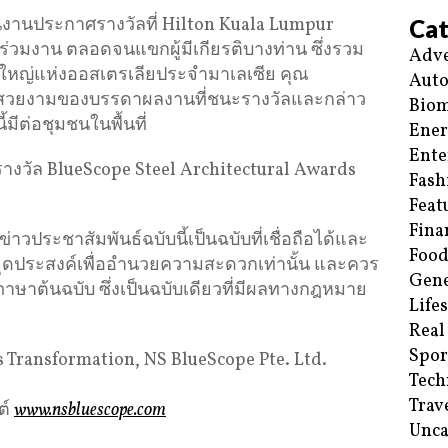
ในงานประกาศรางวัลที่ Hilton Kuala Lumpur
Cat
่วมงาน ตลอดจนแขกผู้มีเกียรติบางท่าน ซึ่งรวม
Adve
งใหญ่แห่งออสเตรเลียประจำมาเลเซีย คุณ
Aut
ามสวยงามของบรรดาผลงานที่ชนะรางวัลและกล่าว
Biom
มีต่อชุมชนในพื้นที่
Ene
Ente
ว้ารางวัล BlueScope Steel Architectural Awards
Fash
Feat
Fina
ประชาสัมพันธ์ฉบับนี้เป็นฉบับที่เชื่อถือได้และ
Food
ีจุดประสงค์เพื่ออำนวยความสะดวกเท่านั้น และควร
Gene
ภาษาต้นฉบับ ซึ่งเป็นฉบับเดียวที่มีผลทางกฎหมาย
Life
Real
Spor
ss Transformation, NS BlueScope Pte. Ltd.
Tech
0
Trav
ต์
www.nsbluescope.com
Unca