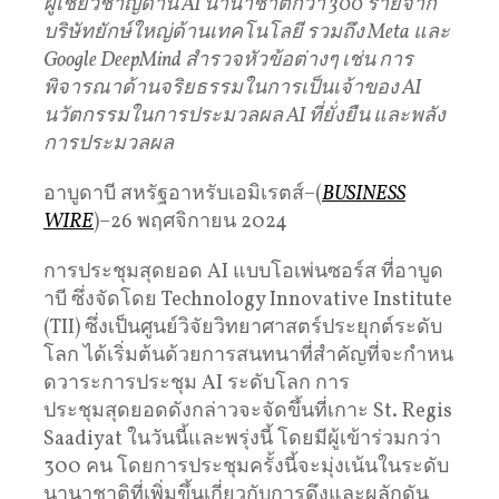
ผู้เชี่ยวชาญด้าน AI นานาชาติกว่า 300 รายจาก
บริษัท
ยักษ์ใหญ่ด้านเทคโนโลยี รวมถึง Meta และ
Google DeepMind สํารวจหัวข้อต่างๆ เช่น การ
พิจารณาด้านจริยธรรมในการเป็นเจ้าของ AI
นวัตกรรมในการประมวลผล AI ที่ยั่งยืน และพลัง
การประมวลผล
อาบูดาบี สหรัฐอาหรับเอมิเรตส์–(
BUSINESS
WIRE
)–26 พฤศจิกายน 2024
การประชุมสุดยอด AI แบบโอเพ่นซอร์ส ที่อาบูด
าบี ซึ่งจัดโดย Technology Innovative Institute
(TII) ซึ่งเป็นศูนย์วิจัยวิทยาศาสตร์ประยุกต์ระดับ
โลก ได้เริ่มต้นด้วยการสนทนาที่สําคัญที่จะกําหน
ดวาระการประชุม AI ระดับโลก การ
ประชุมสุดยอดดังกล่าวจะจัดขึ้นที่เกาะ St. Regis
Saadiyat ในวันนี้และพรุ่งนี้ โดยมีผู้เข้าร่วมกว่า
300 คน โดยการประชุมครั้งนี้จะมุ่งเน้นในระดับ
นานาชาติที่เพิ่มขึ้นเกี่ยวกับการดึงและผลักดัน