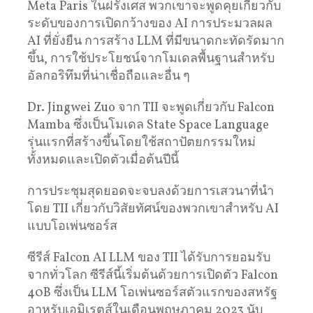
Meta Paris ในฝรั่งเศส พวกเขาจะพูดคุยเกี่ยวกับ
ระดับของการเปิดกว้างของ AI การประมวลผล
AI ที่ยั่งยืน การสร้าง LLM ที่มีขนาดกะทัดรัดมาก
ขึ้น, การใช้ประโยชน์จากโมเดลพื้นฐานสําหรับ
อัลกอริทึมที่น่าเชื่อถือและอื่น ๆ
Dr. Jingwei Zuo จาก TII จะพูดเกี่ยวกับ Falcon
Mamba ซึ่งเป็นโมเดล State Space Language
รุ่นแรกที่สร้างขึ้นโดยใช้สถาปัตยกรรมใหม่
ทั้งหมดและเปิดตัวเมื่อต้นปีนี้
การประชุมสุดยอดจะจบลงด้วยการเสวนาที่นํา
โดย TII เกี่ยวกับวิสัยทัศน์ของพวกเขาสําหรับ AI
แบบโอเพ่นซอร์ส
ซีรีส์ Falcon AI LLM ของ TII ได้รับการยอมรับ
จากทั่วโลก ซีรีส์นี้เริ่มต้นด้วยการเปิดตัว Falcon
40B ซึ่งเป็น LLM โอเพ่นซอร์สตัวแรกของสหรัฐ
อาหรับเอมิเรตส์ในเดือนพฤษภาคม 2023 นับ