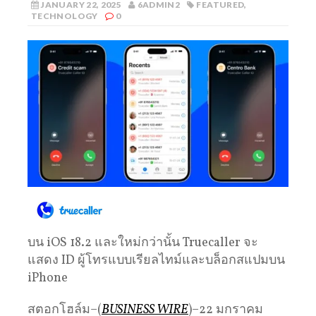
JANUARY 22, 2025
6ADMIN2
FEATURED
,
TECHNOLOGY
0
บน iOS 18.2 และใหม่กว่านั้น Truecaller จะ
แสดง ID ผู้โทรแบบเรียลไทม์และบล็อกสแปมบน
iPhone
สตอกโฮล์ม–(
BUSINESS WIRE
)–22 มกราคม