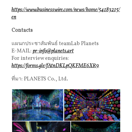
https://www.businesswire.com/news/home/54183215/
en
Contacts
แผนกประชาสัมพันธ์ teamLab Planets
E-MAIL:
pr-info@planets.art
For interview enquiries:
https://forms.gle/fAtnDKLpQKFME6XR9
ที่มา: PLANETS Co., Ltd.