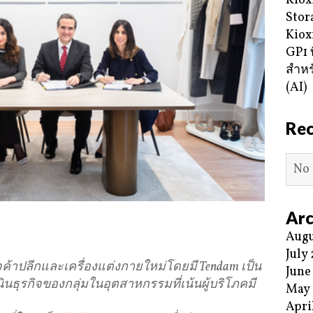
Kiox
Stor
Kiox
GP1 ท
สำหร
(AI)
Re
No 
Arc
Augu
July
รกิจค้าปลีกและเครื่องแต่งกายใหม่โดยมี Tendam เป็น
June
ินธุรกิจของกลุ่มในอุตสาหกรรมที่เน้นผู้บริโภคมี
May
Apri