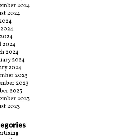
ember 2024
st 2024
 2024
 2024
 2024
l 2024
ch 2024
uary 2024
ary 2024
ember 2023
ember 2023
ber 2023
ember 2023
st 2023
egories
rtising