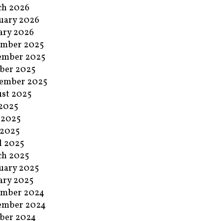
ch 2026
uary 2026
ary 2026
ember 2025
ember 2025
ber 2025
ember 2025
st 2025
 2025
 2025
 2025
l 2025
ch 2025
uary 2025
ary 2025
ember 2024
ember 2024
ber 2024