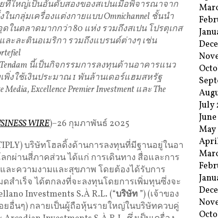
กายที่ใหญ่เป็นอันดับสองของสเปนเมื่อพิจารณาจาก
Mar
งในกลุ่มเครื่องแต่งกายแบบ Omnichannel ชั้นนำ
Febr
จุดในตลาดมากกว่า 80 แห่ง รวมถึงสเปน โปรตุเกส
Janu
์ และละตินอเมริกา รวมถึงแบรนด์ต่างๆ เช่น
Dec
rtefiel
Nov
น Tendam นี้เป็นกิจกรรมการลงทุนด้านอาคารแนว
Octo
ึ่งเพิ่งใช้เงินประมาณ 1 พันล้านเดอร์แฮมสหรัฐ
Sept
te Media, Excellence Premier Investment และ The
Augu
July
June
SINESS WIRE
)–26 กุมภาพันธ์ 2025
May
Apri
LY) บริษัทโฮลดิ้งด้านการลงทุนที่มีฐานอยู่ในอา
Mar
วโลกผ่านสี่ภาคส่วน ได้แก่ การเดินทาง สื่อและการ
Febr
 และความงามและสุขภาพ โดยต้องได้รับการ
Janu
มดสำเร็จ ได้ตกลงที่จะลงทุนโดยการเพิ่มทุนซึ่งจะ
Dec
ellano Investments S.À R.L. (“
บริษัท
”) (เจ้าของ
Nov
อื่นๆ) กลายเป็นผู้ถือหุ้นรายใหญ่ในบริษัทควบคู่
Octo