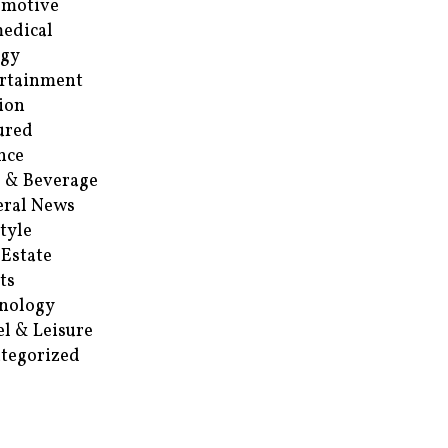
omotive
edical
rgy
rtainment
ion
ured
nce
 & Beverage
ral News
style
 Estate
ts
nology
el & Leisure
tegorized