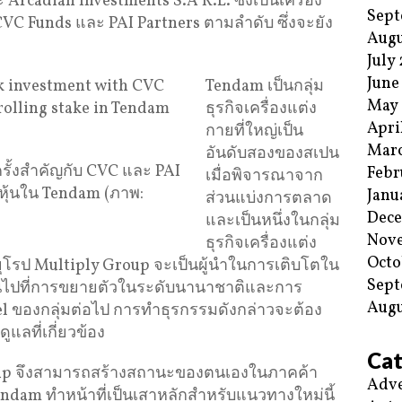
 Arcadian Investments S.À R.L. ซึ่งเป็นเครื่อง
Sept
C Funds และ PAI Partners ตามลำดับ ซึ่งจะยัง
Augu
July
June
Tendam เป็นกลุ่ม
May
ธุรกิจเครื่องแต่ง
Apri
กายที่ใหญ่เป็น
Mar
อันดับสองของสเปน
ั้งสำคัญกับ CVC และ PAI
Febr
เมื่อพิจารณาจาก
อหุ้นใน Tendam (ภาพ:
Janu
ส่วนแบ่งการตลาด
Dec
และเป็นหนึ่งในกลุ่ม
Nov
ธุรกิจเครื่องแต่ง
Octo
โรป Multiply Group จะเป็นผู้นำในการเติบโตใน
Sept
้นไปที่การขยายตัวในระดับนานาชาติและการ
Augu
ของกลุ่มต่อไป การทำธุรกรรมดังกล่าวจะต้อง
แลที่เกี่ยวข้อง
Cat
Group จึงสามารถสร้างสถานะของตนเองในภาคค้า
Adve
endam ทำหน้าที่เป็นเสาหลักสำหรับแนวทางใหม่นี้