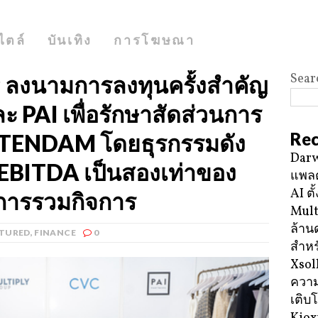
ไตล์
บันเทิง
การโฆษณา
Sear
ลงนามการลงทุนครั้งสำคัญ
ะ PAI เพื่อรักษาสัดส่วนการ
Rec
ใน TENDAM โดยธุรกรรมดัง
Darw
ม EBITDA เป็นสองเท่าของ
แพลต
AI ตั
การรวมกิจการ
Mult
ล้าน
ATURED
,
FINANCE
0
สำหร
Xsol
ความ
เติบ