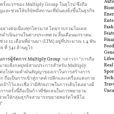
Aut
่ครั้งแรกของ Multiply Group ในยุโรป ซึ่งถือ
Biom
และช่วยให้บริษัทมีสถานะที่มั่นคงยิ่งขึ้นในธุรกิจ
Ene
Ente
Fash
โตอย่างต่อเนื่องทุกไตรมาส โดยรวบรวมโมเดล
Feat
ดำเนินงานในต่างประเทศ ณ สิ้นเดือนมกราคม
Fina
12 เดือนที่ผ่านมา (LTM) อยู่ที่ประมาณ 1.4 พัน
Food
 ที่ 341 ล้านยูโร
Gene
Life
รมการผู้จัดการ Multiply Group
กล่าวว่า “การถือ
Real
หมายเชิงกลยุทธ์สามประการสำหรับ Multiply
Spor
หน้าต่อไปตามคำมั่นสัญญาของเราในการสร้างการ
Tech
 ถือเป็นการเข้าสู่ภาคค้าปลีกและเครื่องแต่งกาย
Trav
ตั้งเป้าไว้และเชื่อว่ามีศักยภาพในการเติบโตอย่างมี
Unca
จการครั้งนี้ถือเป็นก้าวที่ชัดเจนในการพยายาม
ะช่วยให้กลุ่มธุรกิจสามารถขยายพอร์ตโฟลิโอ
ป”