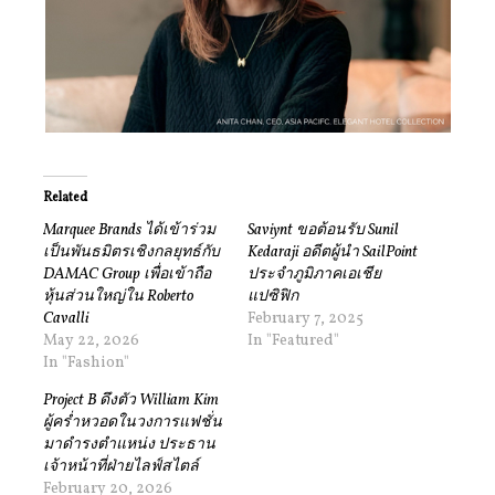
Related
Marquee Brands ได้เข้าร่วม
Saviynt ขอต้อนรับ Sunil
เป็นพันธมิตรเชิงกลยุทธ์กับ
Kedaraji อดีตผู้นำ SailPoint
DAMAC Group เพื่อเข้าถือ
ประจำภูมิภาคเอเชีย
หุ้นส่วนใหญ่ใน Roberto
แปซิฟิก
Cavalli
February 7, 2025
May 22, 2026
In "Featured"
In "Fashion"
Project B ดึงตัว William Kim
ผู้คร่ำหวอดในวงการแฟชั่น
มาดำรงตำแหน่ง ประธาน
เจ้าหน้าที่ฝ่ายไลฟ์สไตล์
February 20, 2026