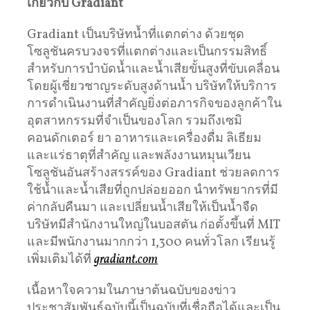
เกี่ยวกับ Gradiant
Gradiant เป็นบริษัทน้ำที่แตกต่าง ด้วยชุด
โซลูชันครบวงจรที่แตกต่างและเป็นกรรมสิทธิ์
สำหรับการบำบัดน้ำและน้ำเสียขั้นสูงที่ขับเคลื่อน
โดยผู้เชี่ยวชาญระดับสูงด้านน้ำ บริษัทให้บริการ
การดำเนินงานที่สำคัญยิ่งต่อภารกิจของลูกค้าใน
อุตสาหกรรมที่จำเป็นของโลก รวมถึงเซมิ
คอนดักเตอร์ ยา อาหารและเครื่องดื่ม ลิเธียม
และแร่ธาตุที่สำคัญ และพลังงานหมุนเวียน
โซลูชันอันสร้างสรรค์ของ Gradiant ช่วยลดการ
ใช้น้ำและน้ำเสียที่ถูกปล่อยออก นำทรัพยากรที่มี
ค่ากลับคืนมา และเปลี่ยนน้ำเสียให้เป็นน้ำจืด
บริษัทมีสำนักงานใหญ่ในบอสตัน ก่อตั้งขึ้นที่ MIT
และมีพนักงานมากกว่า 1,300 คนทั่วโลก เรียนรู้
เพิ่มเติมได้ที่
gradiant.com
เนื้อหาใจความในภาษาต้นฉบับของข่าว
ประชาสัมพันธ์ฉบับนี้เป็นฉบับที่เชื่อถือได้และเป็น