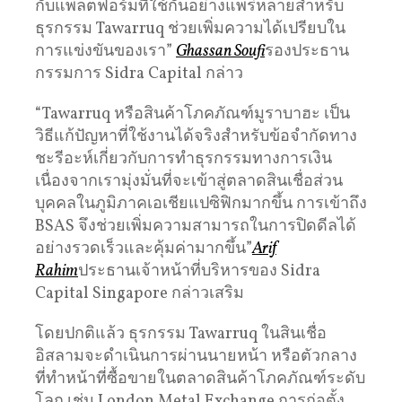
กับแพลตฟอร์มที่ใช้กันอย่างแพร่หลายสำหรับ
ธุรกรรม Tawarruq ช่วยเพิ่มความได้เปรียบใน
การแข่งขันของเรา”
Ghassan Soufi
รองประธาน
กรรมการ Sidra Capital กล่าว
“Tawarruq หรือสินค้าโภคภัณฑ์มูราบาฮะ เป็น
วิธีแก้ปัญหาที่ใช้งานได้จริงสำหรับข้อจำกัดทาง
ชะรีอะห์เกี่ยวกับการทำธุรกรรมทางการเงิน
เนื่องจากเรามุ่งมั่นที่จะเข้าสู่ตลาดสินเชื่อส่วน
บุคคลในภูมิภาคเอเชียแปซิฟิกมากขึ้น การเข้าถึง
BSAS จึงช่วยเพิ่มความสามารถในการปิดดีลได้
อย่างรวดเร็วและคุ้มค่ามากขึ้น”
Arif
Rahim
ประธานเจ้าหน้าที่บริหารของ Sidra
Capital Singapore กล่าวเสริม
โดยปกติแล้ว ธุรกรรม Tawarruq ในสินเชื่อ
อิสลามจะดำเนินการผ่านนายหน้า หรือตัวกลาง
ที่ทำหน้าที่ซื้อขายในตลาดสินค้าโภคภัณฑ์ระดับ
โลก เช่น London Metal Exchange การก่อตั้ง