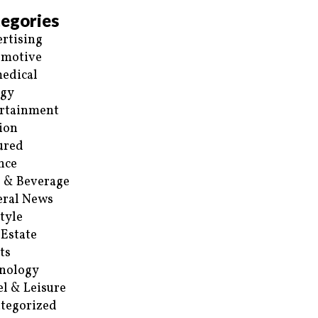
egories
rtising
omotive
edical
rgy
rtainment
ion
ured
nce
 & Beverage
ral News
style
 Estate
ts
nology
el & Leisure
tegorized