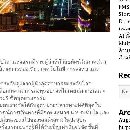
ได้ร
FMS:
Stor
Darw
แพลต
AI ตั
Mult
ล้าน
สำหร
ลกแห่งแรกที่รวมผู้นำที่มีวิสัยทัศน์ในภาคส่วน
ศการท่องเที่ยว เทคโนโลยี การลงทุน และ
Re
าระดับสูงจากผู้นำอุตสาหกรรมระดับโลก
ล็อกกระแสการลงทุนอย่างที่ไม่เคยมีมาก่อนและ
No 
ี่จะรีเซ็ตอุตสาหกรรม
บรางวัลให้กับจุดหมายปลายทางที่ดีที่สุดใน
Arc
ารณ์การเดินทางที่มีจุดมุ่งหมาย น่าประทับใจ และ
Augu
ปลี่ยนแปลงไปของนักเดินทางในปัจจุบัน
July
แรกเฉพาะผู้ที่ได้รับเชิญเท่านั้นจะจัดขึ้นที่