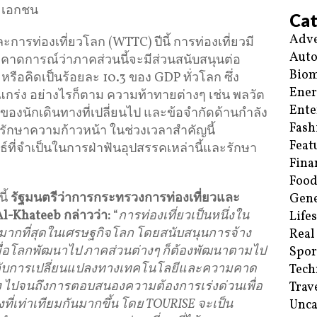
ะเอกชน
Cat
Adve
ท่องเที่ยวโลก (WTTC) ปีนี้ การท่องเที่ยวมี
Aut
คาดการณ์ว่าภาคส่วนนี้จะมีส่วนสนับสนุนต่อ
Biom
หรือคิดเป็นร้อยละ 10.3 ของ GDP ทั่วโลก ซึ่ง
Ene
งแกร่ง อย่างไรก็ตาม ความท้าทายต่างๆ เช่น พลวัต
Ente
องนักเดินทางที่เปลี่ยนไป และข้อจำกัดด้านกำลัง
Fash
รักษาความก้าวหน้า ในช่วงเวลาสำคัญนี้
Feat
์ที่จำเป็นในการฝ่าฟันอุปสรรคเหล่านี้และรักษา
Fina
Food
ี้
รัฐมนตรีว่าการกระทรวงการท่องเที่ยวและ
Gene
Khateeb กล่าวว่า:
“
การท่องเที่ยวเป็นหนึ่งใน
Life
ัตมากที่สุดในเศรษฐกิจโลก โดยสนับสนุนการจ้าง
Real
เมื่อโลกพัฒนาไป ภาคส่วนต่างๆ ก็ต้องพัฒนาตามไป
Spor
ข้ากับการเปลี่ยนแปลงทางเทคโนโลยีและความคาด
Tech
าง ไปจนถึงการตอบสนองความต้องการเร่งด่วนเพื่อ
Trav
่เท่าเทียมกันมากขึ้น โดย TOURISE จะเป็น
Unca