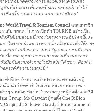
รกำหนดอนาคตของการท่องเที่ยว ที่ได้รวมเอา
ูชันที่สร้างสรรค์และสร้างความร่วมมือ ทำให้
่น เชื่อมโยง และครอบคลุมมากกว่าที่เคย”
อง World Travel & Tourism Council และสมาชิก
วมงานกับ ฯพณฯ ในการเปิดตัว TOURISE อย่างเป็น
งยิ่งที่ได้เป็นส่วนหนึ่งของโครงการระดับโลกนี้และ
าในระบบนิเวศการท่องเที่ยวทั้งหมด เพื่อให้ภาค
สุด ความร่วมมือระหว่างภาครัฐและเอกชนมีความ
งต่อเนื่องของอุตสาหกรรมการท่องเที่ยวและการ
นรับมือกับความท้าทายในปัจจุบันได้ ขณะเดียวกัน
างสรรค์สำหรับวันพรุ่งนี้
”
ี่ปรึกษาซึ่งมีท่านเป็นประธาน พร้อมด้วยผู้
อนไลน์ บริษัททัวร์ โรงแรม หน่วยงานการท่อง
ต่างๆ รวมถึง: Mario Enzesberger ผู้ก่อตั้งและซีอี
sm Group; Mo Gawdat ผู้ก่อตั้ง One Billion
น Cirque du SoleiMo Gawdatl Entertainment
adeus; และ Julia Simpson ซีอีโอของ World