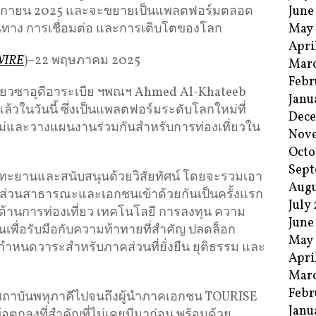
June
พฤศจิกายน 2025 และจะขยายเป็นแพลตฟอร์มตลอด
May
ินทาง การเชื่อมต่อ และการเติบโตของโลก
Apri
WIRE
)–22 พฤษภาคม 2025
Mar
Febr
ี่ยวซาอุดีอาระเบีย ฯพณฯ Ahmed Al-Khateeb
Janu
้วในวันนี้ ซึ่งเป็นแพลตฟอร์มระดับโลกใหม่ที่
Dec
่และวางแผนงานร่วมกันสำหรับการท่องเที่ยวใน
Nov
Octo
Sept
ทะยานและสนับสนุนด้วยวิสัยทัศน์ โดยจะรวมเอา
Augu
่วนสาธารณะและเอกชนเข้าด้วยกันเป็นครั้งแรก
July
วชาญด้านการท่องเที่ยว เทคโนโลยี การลงทุน ความ
June
นเพื่อรับมือกับความท้าทายที่สำคัญ ปลดล็อก
May
กำหนดวาระสำหรับภาคส่วนที่ยั่งยืน ยุติธรรม และ
Apri
Mar
Febr
สถาบันพหุภาคีไปจนถึงผู้นำภาคเอกชน TOURISE
Janu
ตกลงที่สำคัญที่ไม่เคยมีมาก่อน พร้อมด้วย