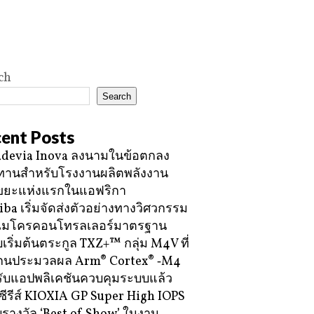
ch
Search
ent Posts
devia Inova ลงนามในข้อตกลง
ทานสำหรับโรงงานผลิตพลังงาน
ขยะแห่งแรกในแอฟริกา
iba เริ่มจัดส่งตัวอย่างทางวิศวกรรม
ไมโครคอนโทรลเลอร์มาตรฐาน
บเริ่มต้นตระกูล TXZ+™ กลุ่ม M4V ที่
กนประมวลผล Arm® Cortex® ‑M4
ับแอปพลิเคชันควบคุมระบบแล้ว
ซีรีส์ KIOXIA GP Super High IOPS