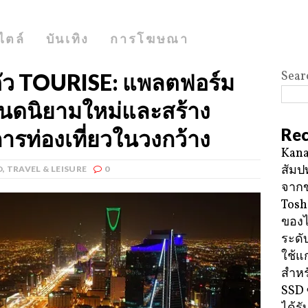
ไตล์
บันเทิง
การโฆษณา
Sear
ดตัว TOURISE: แพลตฟอร์ม
หนดนิยามใหม่และสร้าง
Rec
รท่องเที่ยวในวงกว้าง
Kana
สัมป
D
,
TRAVEL & LEISURE
0
จาก
Tosh
ของ
ระดั
ใช้แ
สำหร
SSD 