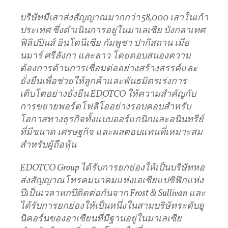
บริษัทมีเสาส่งสัญญาณมากกว่า
58,000
เสาในเก้า
ประเทศ
ซึ่งดำเนินการอยู่ในมาเลเซีย
บังกลาเทศ
ฟิลิปปินส์
อินโดนีเซีย
กัมพูชา
ปากีสถาน
เมีย
นมาร์
ศรีลังกา
และลาว
โดยตอบสนองความ
ต้องการด้านการเชื่อมต่ออย่างสร้างสรรค์และ
ยั่งยืนเพื่อช่วยให้ลูกค้าและพันธมิตรเร่งการ
เติบโตอย่างยั่งยืน
EDOTCO
ให้ความสำคัญกับ
การขยายพอร์ตโฟลิโออย่างรอบคอบสำหรับ
โอกาสทางธุรกิจทั้งแบบออร์แกนิกและอนินทรีย์
ที่มีขนาด
เศรษฐกิจ
และผลตอบแทนที่เหมาะสม
สำหรับผู้ถือหุ้น
EDOTCO Group
ได้รับการยกย่องให้เป็นบริษัทหอ
ส่งสัญญาณโทรคมนาคมแห่งเอเชียแปซิฟิกแห่ง
ปีเป็นเวลาหกปีติดต่อกันจาก
Frost & Sullivan
และ
ได้รับการยกย่องให้เป็นหนึ่งในสามบริษัทระดับยู
นิคอร์นของอาเซียนที่มีฐานอยู่ในมาเลเซีย