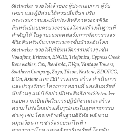
Sitetracker
ช่วยให้เจ้าของ
ผู้ประกอบการ
ผู้รับ
เหมา
และผู้มีส่วนได้ส่วนเสียอื่นๆ
ปรับ
กระบวนการและเพิ่มประสิทธิภาพวงจรชีวิต
สินทรัพย์แบบครบวงจรของโครงสร้างพื้นฐานที่
สำคัญได้
ในฐานะแพลตฟอร์มการจัดการวงจร
ชีวิตสินทรัพย์แบบครบวงจรชั้นนำระดับโลก
Sitetracker
ช่วยให้บริษัทนวัตกรรมต่างๆ
เช่น
Vodafone, Ericsson, ENGIE, Telefonica, Cypress Creek
Renewables, Cox, Iberdrola, EVgo, Vantage Towers,
Southern Company, Zayo, Tilson, Nextera, EDOTCO,
E.On, Axione
และ
TEP
วางแผน
สร้าง
ดำเนินการ
และบำรุงรักษาโครงการ
สถานที่
และสินทรัพย์
นับล้านๆ
แห่งได้อย่างมีประสิทธิภาพ
Sitetracker
มอบความเป็นเลิศในการปฏิบัติงานและสร้าง
ความโปร่งใสอย่างเต็มรูปแบบในอุตสาหกรรม
ต่างๆ
เช่น
โครงสร้างพื้นฐานดิจิทัล
พลังงาน
หมุนเวียน
การชาร์จรถยนต์ไฟฟ้า
สาธารณูปโภค
และอสังหาริมทรัพย์
โดยขับ