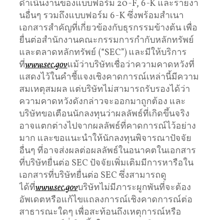
ดำเนินงานของแบบฟอร์ม 20-F, 6-K และรายงา
นอื่นๆ รวมถึงแบบฟอร์ม 6-K ซึ่งพร้อมสำเนา
เอกสารสำคัญที่เกี่ยวข้องกับธุรกรรมข้างต้น เพื่อ
ยื่นต่อสำนักงานคณะกรรมการกำกับหลักทรัพย์
และตลาดหลักทรัพย์ (“SEC”) และมีให้บริการ
ที่
www.sec.gov
แม้ว่าบริษัทเชื่อว่าความคาดหวังที่
แสดงไว้ในคำชี้แจงเชิงคาดการณ์เหล่านี้มีความ
สมเหตุสมผล แต่บริษัทไม่สามารถรับรองได้ว่า
ความคาดหวังดังกล่าวจะออกมาถูกต้อง และ
บริษัทขอเตือนนักลงทุนว่าผลลัพธ์ที่เกิดขึ้นจริง
อาจแตกต่างไปจากผลลัพธ์ที่คาดการณ์ไว้อย่าง
มาก และขอแนะนำให้นักลงทุนพิจารณาปัจจัย
อื่นๆ ที่อาจส่งผลต่อผลลัพธ์ในอนาคตในเอกสาร
ที่บริษัทยื่นต่อ SEC ปัจจัยเพิ่มเติมมีการหารือใน
เอกสารที่บริษัทยื่นต่อ SEC ซึ่งสามารถดู
ได้ที่
www.sec.gov
บริษัทไม่มีภาระผูกพันที่จะต้อง
อัพเดตหรือแก้ไขแถลงการณ์เชิงคาดการณ์ต่อ
สาธารณะใดๆ เพื่อสะท้อนถึงเหตุการณ์หรือ