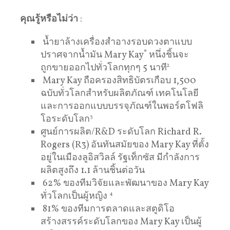
คุณรู้หรือไม่ว่า
:
น้ำยาล้างเครื่องสำอางรอบดวงตาแบบ
ปราศจากน้ำมัน Mary Kay
®
หนึ่งชิ้นจะ
ถูกขายออกไปทั่วโลกทุกๆ 5 นาที
2
Mary Kay ถือครองสิทธิบัตรเกือบ 1,500
ฉบับทั่วโลกสำหรับผลิตภัณฑ์ เทคโนโลยี
และการออกแบบบรรจุภัณฑ์ในพอร์ตโฟลิ
โอระดับโลก
3
ศูนย์การผลิต/R&D ระดับโลก Richard R.
Rogers (R3) อันทันสมัยของ Mary Kay ที่ตั้ง
อยู่ในเมืองลูอิสวิลล์ รัฐเท็กซัส มีกำลังการ
ผลิตสูงถึง 1.1 ล้านชิ้นต่อวัน
62% ของทีมวิจัยและพัฒนาของ Mary Kay
ทั่วโลกเป็นผู้หญิง
4
81% ของทีมการตลาดและสตูดิโอ
สร้างสรรค์ระดับโลกของ Mary Kay เป็นผู้