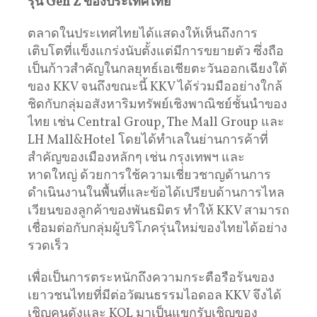
รุ่น
Gen Z
ของประเทศไทย
ตลาดในประเทศไทยได้แสดงให้เห็นถึงการ
เติบโตที่แข็งแกร่งนับตั้งแต่มีการขยายตัว ซึ่งถือ
เป็นก้าวสำคัญในกลยุทธ์เอเชียตะวันออกเฉียงใต้
ของ KKV จนถึงขณะนี้ KKV ได้ร่วมมืออย่างใกล้
ชิดกับกลุ่มอสังหาริมทรัพย์เชิงพาณิชย์ชั้นนำของ
ไทย เช่น Central Group, The Mall Group และ
LH Mall&Hotel โดยได้ทำเลในย่านการค้าที่
สำคัญของเมืองหลักๆ เช่น กรุงเทพฯ และ
หาดใหญ่ ด้วยการใช้ความเชี่ยวชาญด้านการ
ดำเนินงานในพื้นที่และข้อได้เปรียบด้านการไหล
เวียนของลูกค้าของพันธมิตร ทำให้ KKV สามารถ
เชื่อมต่อกับกลุ่มผู้บริโภครุ่นใหม่ของไทยได้อย่าง
รวดเร็ว
เพื่อเป็นการตระหนักถึงความกระตือรือร้นของ
เยาวชนไทยที่มีต่อวัฒนธรรมไอดอล KKV จึงได้
เชิญคนดังและ KOL มาเป็นแขกรับเชิญของ