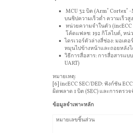
MCU 32 บิต (Arm
®
Cortex
®
-
บนชิปความเร็วต่ำ ความเร็วสูง
หน่วยความจำในตัว (incECC
โค้ดแฟลช: 192 กิโลไบต์, หน่
ไดรเวอร์ตัวล่างสี่ช่อง: มอ
หมุนไปข้างหน้าและถอยหลังได้
วิธีการสื่อสาร: การสื่อสารแ
UART)
หมายเหตุ:
[6] incECC SEC/DED: ฟังก์ชัน ECC
ผิดพลาด 1 บิต (SEC) และการตรวจจ
ข้อมูลจำเพาะหลัก
หมายเลขชิ้นส่วน