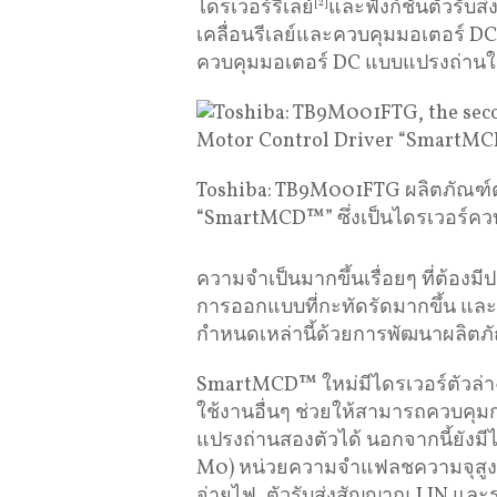
ไดรเวอร์รีเลย์
[2]
และฟังก์ชันตัวรับ
เคลื่อนรีเลย์และควบคุมมอเตอร์ 
ควบคุมมอเตอร์ DC แบบแปรงถ่าน
Toshiba: TB9M001FTG ผลิตภัณฑ์ตัว
“SmartMCD™” ซึ่งเป็นไดรเวอร์คว
ความจำเป็นมากขึ้นเรื่อยๆ ที่ต้องมีปร
การออกแบบที่กะทัดรัดมากขึ้น และ
กำหนดเหล่านี้ด้วยการพัฒนาผลิตภ
SmartMCD™ ใหม่มีไดรเวอร์ตัวล่างใ
ใช้งานอื่นๆ ช่วยให้สามารถควบคุ
แปรงถ่านสองตัวได้ นอกจากนี้ยัง
M0) หน่วยความจำแฟลชความจุสูง 
จ่ายไฟ, ตัวรับส่งสัญญาณ LIN แล