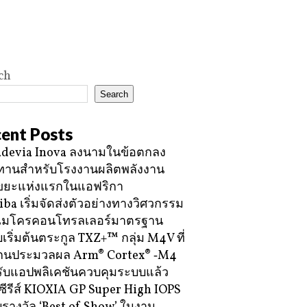
ch
Search
ent Posts
devia Inova ลงนามในข้อตกลง
ทานสำหรับโรงงานผลิตพลังงาน
ขยะแห่งแรกในแอฟริกา
iba เริ่มจัดส่งตัวอย่างทางวิศวกรรม
ไมโครคอนโทรลเลอร์มาตรฐาน
บเริ่มต้นตระกูล TXZ+™ กลุ่ม M4V ที่
กนประมวลผล Arm® Cortex® ‑M4
ับแอปพลิเคชันควบคุมระบบแล้ว
ซีรีส์ KIOXIA GP Super High IOPS