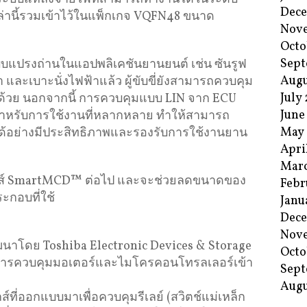
Dec
หล่านี้รวมเข้าไว้ในแพ็กเกจ VQFN48 ขนาด
Nov
Octo
Sept
แปรงถ่านในแอปพลิเคชันยานยนต์ เช่น ซันรูฟ
Augu
 และเบาะนั่งไฟฟ้าแล้ว ผู้ขับขี่ยังสามารถควบคุม
July
ีกด้วย นอกจากนี้ การควบคุมแบบ LIN จาก ECU
June
สำหรับการใช้งานที่หลากหลาย ทำให้สามารถ
May
ได้อย่างมีประสิทธิภาพและรองรับการใช้งานยาน
Apri
Mar
ีรีส์ SmartMCD™ ต่อไป และจะช่วยลดขนาดของ
Febr
กอบที่ใช้
Janu
Dec
Nov
นาโดย Toshiba Electronic Devices & Storage
Octo
นการควบคุมมอเตอร์และไมโครคอนโทรลเลอร์เข้า
Sept
Augu
กส์ที่ออกแบบมาเพื่อควบคุมรีเลย์ (สวิตช์แม่เหล็ก