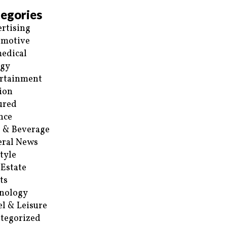
egories
rtising
omotive
edical
rgy
rtainment
ion
ured
nce
 & Beverage
ral News
style
 Estate
ts
nology
el & Leisure
tegorized