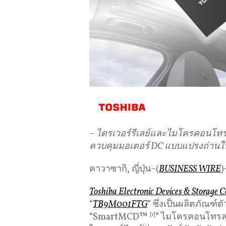
–
ไดรเวอร์รีเลย์และไมโครคอนโท
ควบคุมมอเตอร์
DC
แบบแปรงถ่านใ
คาวาซากิ, ญี่ปุ่น–(
BUSINESS WIRE
)
Toshiba Electronic Devices & Storage C
“
TB9M001FTG
” ซึ่งเป็นผลิตภัณฑ์
“SmartMCD™
[1]
” ไมโครคอนโทรล