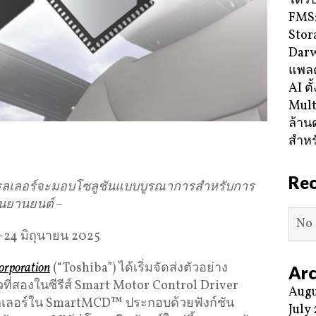
ได้ร
FMS:
Stor
Darw
แพลต
AI ตั
Mult
ล้าน
สำหร
Re
รลเลอร์จะมอบโซลูชันแบบบูรณาการสำหรับการ
นยานยนต์
–
No 
–24 มิถุนายน 2025
orporation
(“Toshiba”) ได้เริ่มจัดส่งตัวอย่าง
Arc
ตัวที่สองในซีรีส์ Smart Motor Control Driver
Augu
เลอร์ใน SmartMCD™ ประกอบด้วยฟังก์ชัน
July