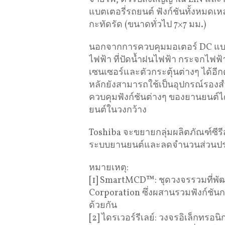
แบตเตอรี่รถยนต์ ฟังก์ชันทั้งหมดเ
กะทัดรัด (ขนาดทั่วไป 7×7 มม.)
นอกจากการควบคุมมอเตอร์ DC แบบ
ไฟฟ้า ที่ปัดน้ำฝนไฟฟ้า กระจกไฟฟ้า
เซนเซอร์และตัวกระตุ้นต่างๆ ได้อ
หลักยังสามารถใช้เป็นอุปกรณ์รอง
ควบคุมฟังก์ชันต่างๆ ของยานยนต์
ยนต์ในวงกว้าง
Toshiba จะขยายกลุ่มผลิตภัณฑ์ซ
ระบบยานยนต์และลดจำนวนส่วนประ
หมายเหตุ:
[1] SmartMCD™: ชุดวงจรรวมที่พัฒ
Corporation ซึ่งผสานรวมฟังก์ชั
ด้วยกัน
[2] ไดรเวอร์รีเลย์: วงจรอิเล็กทรอนิ