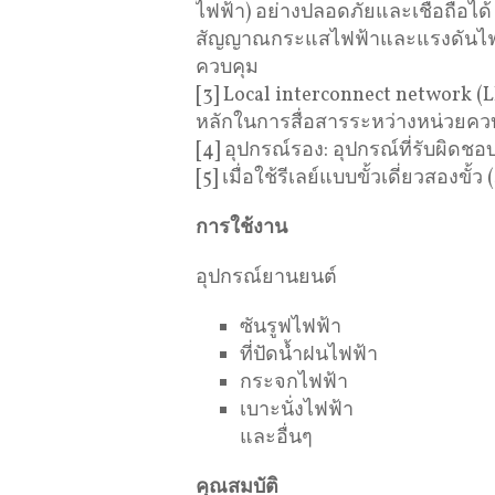
ไฟฟ้า) อย่างปลอดภัยและเชื่อถือไ
สัญญาณกระแสไฟฟ้าและแรงดันไฟ
ควบคุม
[3] Local interconnect network (
หลักในการสื่อสารระหว่างหน่วยคว
[4] อุปกรณ์รอง: อุปกรณ์ที่รับผิด
[5] เมื่อใช้รีเลย์แบบขั้วเดี่ยวสองขั้
การใช้งาน
อุปกรณ์ยานยนต์
ซันรูฟไฟฟ้า
ที่ปัดน้ำฝนไฟฟ้า
กระจกไฟฟ้า
เบาะนั่งไฟฟ้า
และอื่นๆ
คุณสมบัติ