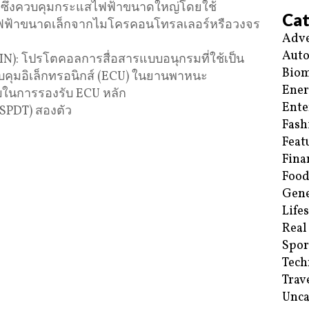
ด้ ซึ่งควบคุมกระแสไฟฟ้าขนาดใหญ่โดยใช้
Cat
ฟ้าขนาดเล็กจากไมโครคอนโทรลเลอร์หรือวงจร
Adve
Aut
LIN): โปรโตคอลการสื่อสารแบบอนุกรมที่ใช้เป็น
Biom
บคุมอิเล็กทรอนิกส์ (ECU) ในยานพาหนะ
Ene
ชอบในการรองรับ ECU หลัก
Ente
ว (SPDT) สองตัว
Fash
Feat
Fina
Food
Gene
Life
Real
Spor
Tech
Trav
Unca