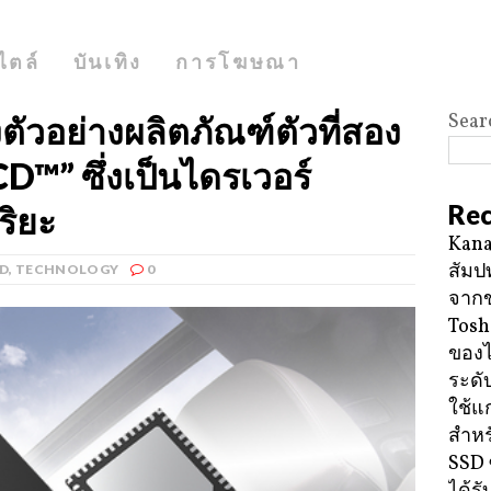
ไตล์
บันเทิง
การโฆษณา
Sear
ตัวอย่างผลิตภัณฑ์ตัวที่สอง
™” ซึ่งเป็นไดรเวอร์
Rec
ริยะ
Kana
สัมป
D
,
TECHNOLOGY
0
จาก
Tosh
ของ
ระดั
ใช้แ
สำหร
SSD 