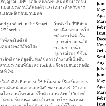
ส่งสัญญาณ LIN
[3]
โดยผลิตภัณฑ์ใหม่นี้สามารถขับ
June
DC แบบแปรงถ่านได้สองตัว และเหมาะสำหรับการ
May
ในแอปพลิเคชันยานยนต์
Apri
Mar
ในช่วงไม่กี่ปีที่ผ่าน
Febr
มา เนื่องจากการใช้
Janu
พลังงานไฟฟ้าใน
Dec
ที่สองในซีรีส์
อุปกรณ์ยานยนต์มี
Nov
บคุมมอเตอร์อัจฉริยะ
ความก้าวหน้า
Octo
อุปกรณ์รอง
[4]
จึงมี
Sept
ะสิทธิภาพที่สูงขึ้น ฟังก์ชันการทำงานที่เพิ่มขึ้น
Augu
ส่วนประกอบที่น้อยลง Toshiba จึงตอบสนองต่อข้อ
July
ัณฑ์ใหม่
June
May
นตัวสี่ตัวที่สามารถใช้กับไดรเวอร์รีเลย์และการ
Apri
มการเดินหน้าและถอยหลัง
[5]
ของมอเตอร์ DC แบบ
Mar
มีไมโครคอนโทรลเลอร์ในตัว (แกน Arm
®
Cortex
®
-
Febr
ไดรเวอร์ตัวบนสองตัวสำหรับการใช้งานแหล่ง
Janu
ะระบบแหล่งจ่ายไฟที่สามารถทำงานได้ในระดับ