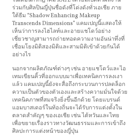
ในเดือนกรกฎาคม
KATE
เตรียมเปิดตัวผลงาน
ร่วมกับศิลปินญี่ปุ่นชื่อดังที่โด่งดังทั่วเอเชีย ภาย
ใต้ธีม “Shadow Enhancing Makeup
Transcends Dimensions” แคมเปญนี้แสดงให้
เห็นว่าการลงไฮไลท์และอายแชโดว์อย่าง
เชี่ยวชาญสามารถถ่ายทอดความงามอันน่าทึ่งที่
เชื่อมโยงมิติสองมิติและสามมิติเข้าด้วยกันได้
อย่างไร
นอกจากผลิตภัณฑ์ต่างๆ เช่น อายแชโดว์และไอ
เทมเขียนคิ้วที่ออกแบบมาเพื่อเทคนิคการลงเงา
แล้ว แคมเปญนี้ยังจะสื่อถึงกระบวนการปลดล็อก
ความเป็นตัวของตัวเองและสร้างความมั่นใจด้วย
เทคนิคภาพที่สมจริงยิ่งขึ้นอีกด้วย โดยแบรนด์
แอมบาสเดอร์ในท้องถิ่นจะได้รับการแต่งตั้งใน
ตลาดสำคัญๆ ของเอเชีย เช่น ไต้หวันและไทย
เพื่อขยายเรื่องราวทางวัฒนธรรมและการเข้าถึง
ศิลปะการแต่งหน้าของญี่ปุ่น