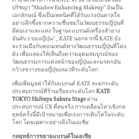
ภายใต้โครงการนี้
KATE
จะขยายขอบเขตของ
ปรัชญา “Shadow Enhancing Makeup” อันเป็น
เอกลักษณ์ ซึ่งเป็นเทคนิคที่ได้รับแรงบันดาลใจ
อย่างลึกซึ้งจากความชื่นชมในวัฒนธรรมญี่ปุ่นที่
มีต่อเงาและแสง ในฐานะแบรนด์เครื่องสำอาง
อันดับ 1 ของญี่ปุ่น
*1
,
KATE
นอกจากนี้ KATE ยัง
จะร่วมมือกับคอนเทนต์ทางวัฒนธรรมญี่ปุ่นที่โด่ง
ดัง เพื่อแสดงให้เห็นถึงความอุดมสมบูรณ์ของ
วัฒนธรรมการแต่งหน้าของญี่ปุ่นและมรดกอัน
กว้างขวางของญี่ปุ่นบนเวทีระดับโลก
เพื่อเพิ่มมูลค่าให้กับแบรนด์
KATE
จะยกระดับ
ประสบการณ์ที่ร้านเรือธงระดับโลก
KATE
TOKYO Shibuya Sakura Stage
ผ่าน
ประสบการณ์ UX ที่สมจริง การเคลื่อนไหวเชิงกล
ยุทธ์ครั้งนี้มีเป้าหมายเพื่อเร่งการเติบโตในระดับ
โลก โดยเฉพาะอย่างยิ่งในเอเชีย
กลยุทธ์การขยายแบรนด์ในเอเชีย