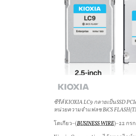
ซีรีส์
KIOXIA LC9
กลายเป็น
SSD PCIe
หน่วยความจำแฟลช
BiCS FLASH(T
โตเกียว–(
BUSINESS WIRE
)–22 กร