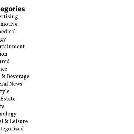
egories
rtising
omotive
edical
rgy
rtainment
ion
ured
nce
 & Beverage
ral News
style
 Estate
ts
nology
el & Leisure
tegorized