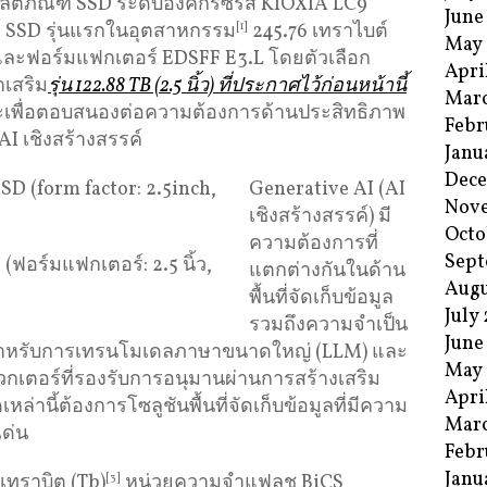
ิตภัณฑ์ SSD ระดับองค์กรซีรีส์ KIOXIA LC9
June
ฑ์ SSD รุ่นแรกในอุตสาหกรรม
[1]
245.76 เทราไบต์
May
ละฟอร์มแฟกเตอร์ EDSFF E3.L โดยตัวเลือก
Apri
าเสริม
รุ่น 122.88 TB (2.5 นิ้ว) ที่ประกาศไว้ก่อนหน้านี้
Mar
ะเพื่อตอบสนองต่อความต้องการด้านประสิทธิภาพ
Febr
 เชิงสร้างสรรค์
Janu
Dec
Generative AI (AI
Nov
เชิงสร้างสรรค์) มี
Octo
ความต้องการที่
Sept
(ฟอร์มแฟกเตอร์: 2.5 นิ้ว,
แตกต่างกันในด้าน
Augu
พื้นที่จัดเก็บข้อมูล
July
รวมถึงความจำเป็น
June
่สำหรับการเทรนโมเดลภาษาขนาดใหญ่ (LLM) และ
May
วกเตอร์ที่รองรับการอนุมานผ่านการสร้างเสริม
Apri
ล่านี้ต้องการโซลูชันพื้นที่จัดเก็บข้อมูลที่มีความ
Mar
เด่น
Febr
Janu
เทราบิต (Tb)
[3]
หน่วยความจำแฟลช BiCS