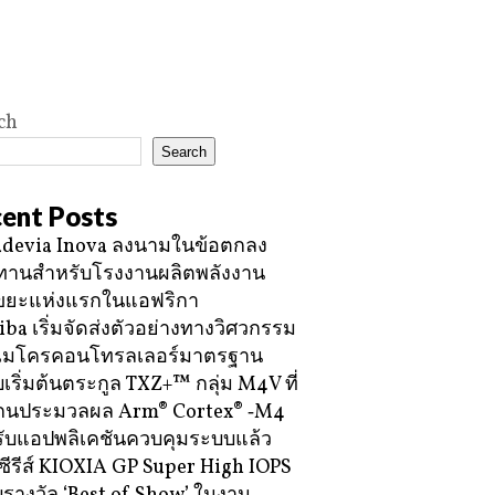
ch
Search
ent Posts
devia Inova ลงนามในข้อตกลง
ทานสำหรับโรงงานผลิตพลังงาน
ขยะแห่งแรกในแอฟริกา
iba เริ่มจัดส่งตัวอย่างทางวิศวกรรม
ไมโครคอนโทรลเลอร์มาตรฐาน
บเริ่มต้นตระกูล TXZ+™ กลุ่ม M4V ที่
กนประมวลผล Arm® Cortex® ‑M4
ับแอปพลิเคชันควบคุมระบบแล้ว
ซีรีส์ KIOXIA GP Super High IOPS