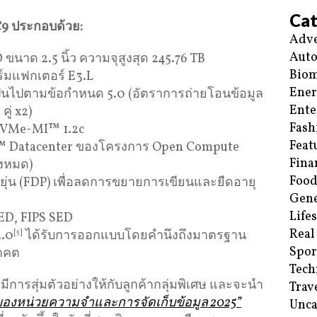
Cat
C9
ประกอบด้วย
:
Adve
Aut
ขนาด 2.5 นิ้ว ความจุสูงสุด 245.76 TB
Biom
ร์มแฟกเตอร์ E3.L
Ene
เป็นไปตามข้อกำหนด 5.0 (อัตราการถ่ายโอนข้อมูล
Ente
คู่ x2)
Fash
NVMe-MI™ 1.2c
Feat
™ Datacenter ของโครงการ Open Compute
Fina
้งหมด)
Food
หยุ่น (FDP) เพื่อลดการขยายการเขียนและยืดอายุ
Gene
Life
SED, FIPS SED
Real
2.0
[5]
ได้รับการออกแบบโดยคำนึงถึงมาตรฐาน
Spor
าคต
Tech
มีการสุ่มตัวอย่างให้กับลูกค้ากลุ่มพิเศษ และจะนำ
Trav
องหน่วยความจำและการจัดเก็บข้อมูล 2025”
Unca