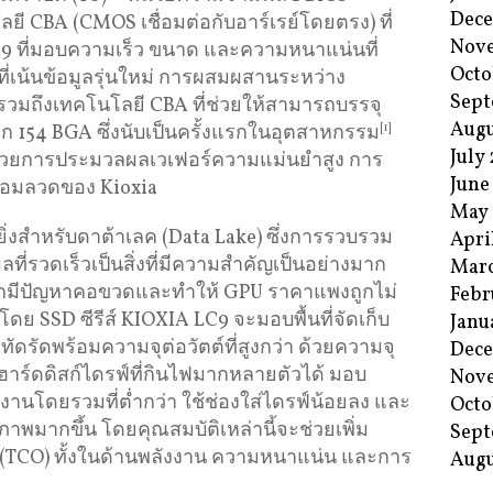
Dec
CBA (CMOS เชื่อมต่อกับอาร์เรย์โดยตรง) ที่
Nov
LC9 ที่มอบความเร็ว ขนาด และความหนาแน่นที่
Octo
ี่เน้นข้อมูลรุ่นใหม่ การผสมผสานระหว่าง
Sept
วมถึงเทคโนโลยี CBA ที่ช่วยให้สามารถบรรจุ
Augu
ก 154 BGA ซึ่งนับเป็นครั้งแรกในอุตสาหกรรม
[1]
July
ได้ด้วยการประมวลผลเวเฟอร์ความแม่นยำสูง การ
June
่อมลวดของ Kioxia
May
ยิ่งสำหรับดาต้าเลค (Data Lake) ซึ่งการรวบรวม
Apri
รวดเร็วเป็นสิ่งที่มีความสำคัญเป็นอย่างมาก
Mar
่มักมีปัญหาคอขวดและทำให้ GPU ราคาแพงถูกไม่
Febr
ดย SSD ซีรีส์ KIOXIA LC9 จะมอบพื้นที่จัดเก็บ
Janu
ดรัดพร้อมความจุต่อวัตต์ที่สูงกว่า ด้วยความจุ
Dec
ฮาร์ดดิสก์ไดรฟ์ที่กินไฟมากหลายตัวได้ มอบ
Nov
งงานโดยรวมที่ต่ำกว่า ใช้ช่องใส่ไดรฟ์น้อยลง และ
Octo
าพมากขึ้น โดยคุณสมบัติเหล่านี้จะช่วยเพิ่ม
Sept
 (TCO) ทั้งในด้านพลังงาน ความหนาแน่น และการ
Augu