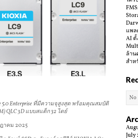
ได้ร
FMS:
Stor
Darw
แพลต
AI ตั
Mult
ล้าน
สำหร
Re
No 
 5.0 Enterprise
ที่มีความจุสูงสุด
พร้อมคุณสมบัติ
M) QLC 3D
แบบสแต็ก
32
ไดย์
Arc
กฎาคม 2025
Augu
July