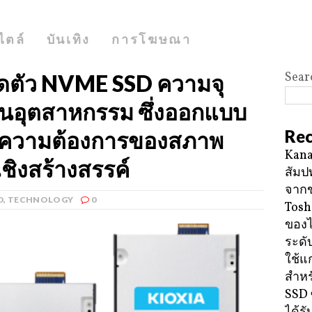
ไตล์
บันเทิง
การโฆษณา
Sear
ดตัว NVME SSD ความจุ
ในอุตสาหกรรม ซึ่งออกแบบ
Rec
อความต้องการของสภาพ
Kana
ชิงสร้างสรรค์
สัมป
จาก
D
,
TECHNOLOGY
0
Tosh
ของ
ระดั
ใช้แ
สำหร
SSD 