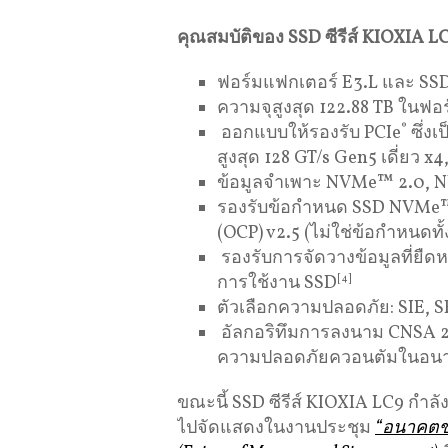
คุณสมบัติของ
SSD
ซีรีส์
KIOXIA L
ฟอร์มแฟกเตอร์ E3.L และ SSD 
ความจุสูงสุด 122.88 TB ในฟอ
ออกแบบให้รองรับ PCIe
®
ซึ่ง
สูงสุด 128 GT/s Gen5 เดี่ยว x4, 
ข้อมูลจำเพาะ NVMe™ 2.0, 
รองรับข้อกำหนด SSD NVMe
(OCP) v2.5 (ไม่ใช่ข้อกำหนดทั
รองรับการจัดวางข้อมูลที่ยืด
การใช้งาน SSD
[4]
ตัวเลือกความปลอดภัย: SIE, 
อัลกอริทึมการลงนาม CNSA 
ความปลอดภัยควอนตัมในอน
ขณะนี้ SSD ซีรีส์ KIOXIA LC9 กำลัง
ไปจัดแสดงในงานประชุม
“อนาคตข