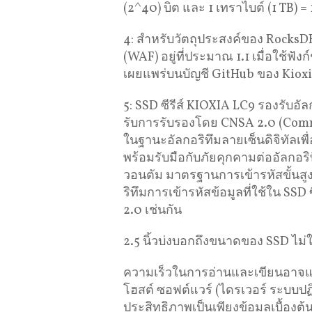
(2^40) บิต และ 1 เทราไบต์ (1 TB) =
4: สำหรับวัตถุประสงค์ของ RocksDB
(WAF) อยู่ที่ประมาณ 1.1 เมื่อใช้ฟัง
เผยแพร่บนบัญชี GitHub ของ Kiox
5: SSD ซีรีส์ KIOXIA LC9 รองรับอัล
รับการรับรองโดย CNSA 2.0 (Comme
ในฐานะอัลกอริทึมลายเซ็นดิจิทัลเพื
พร้อมรับมือกับภัยคุกคามต่ออัลกอร
วอนตัม มาตรฐานการเข้ารหัสขั้นสูง (
ริทึมการเข้ารหัสข้อมูลที่ใช้ใน SS
2.0 เช่นกัน
2.5 นิ้วบ่งบอกถึงขนาดของ SSD ไ
ความเร็วในการอ่านและเขียนอาจแตกต
โฮสต์ ซอฟต์แวร์ (ไดรเวอร์ ระบบป
ประสิทธิภาพเป็นเพียงข้อมูลเบื้อง