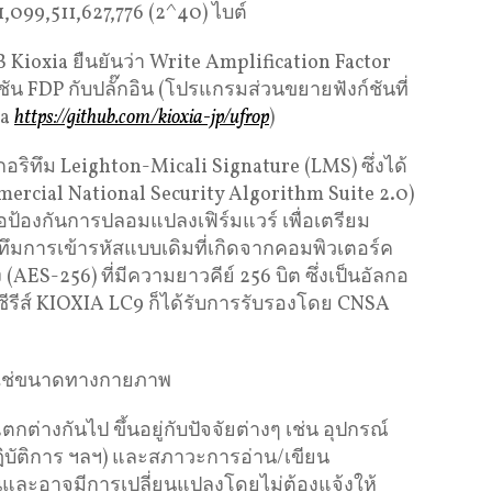
 1,099,511,627,776 (2^40) ไบต์
 Kioxia ยืนยันว่า Write Amplification Factor
ก์ชัน FDP กับปลั๊กอิน (โปรแกรมส่วนขยายฟังก์ชันที่
ia
https://github.com/kioxia-jp/ufrop
)
กอริทึม Leighton-Micali Signature (LMS) ซึ่งได้
rcial National Security Algorithm Suite 2.0)
่อป้องกันการปลอมแปลงเฟิร์มแวร์ เพื่อเตรียม
ิทึมการเข้ารหัสแบบเดิมที่เกิดจากคอมพิวเตอร์ค
AES-256) ที่มีความยาวคีย์ 256 บิต ซึ่งเป็นอัลกอ
D ซีรีส์ KIOXIA LC9 ก็ได้รับการรับรองโดย CNSA
ม่ใช่ขนาดทางกายภาพ
่างกันไป ขึ้นอยู่กับปัจจัยต่างๆ เช่น อุปกรณ์
ฏิบัติการ ฯลฯ) และสภาวะการอ่าน/เขียน
ต้นและอาจมีการเปลี่ยนแปลงโดยไม่ต้องแจ้งให้