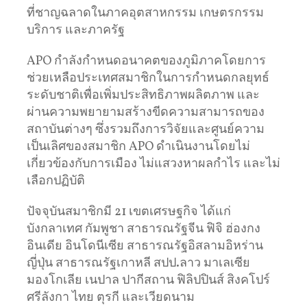
ที่ชาญฉลาดในภาคอุตสาหกรรม เกษตรกรรม
บริการ และภาครัฐ
APO กำลังกำหนดอนาคตของภูมิภาคโดยการ
ช่วยเหลือประเทศสมาชิกในการกำหนดกลยุทธ์
ระดับชาติเพื่อเพิ่มประสิทธิภาพผลิตภาพ และ
ผ่านความพยายามสร้างขีดความสามารถของ
สถาบันต่างๆ ซึ่งรวมถึงการวิจัยและศูนย์ความ
เป็นเลิศของสมาชิก APO ดำเนินงานโดยไม่
เกี่ยวข้องกับการเมือง ไม่แสวงหาผลกำไร และไม่
เลือกปฏิบัติ
ปัจจุบันสมาชิกมี 21 เขตเศรษฐกิจ ได้แก่
บังกลาเทศ กัมพูชา สาธารณรัฐจีน ฟิจิ ฮ่องกง
อินเดีย อินโดนีเซีย สาธารณรัฐอิสลามอิหร่าน
ญี่ปุ่น สาธารณรัฐเกาหลี สปป.ลาว มาเลเซีย
มองโกเลีย เนปาล ปากีสถาน ฟิลิปปินส์ สิงคโปร์
ศรีลังกา ไทย ตุรกี และเวียดนาม