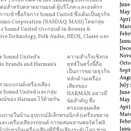
”) บริษัทในเครือของ Samsung Electronics
June
ื่อมต่อสำหรับตลาดยานยนต์ ผู้บริโภค และองค์กร
May
นการเข้าซื้อกิจการ Sound United ซึ่งเดิมเป็นธุรกิจ
Apri
Masimo Corporation (NASDAQ: MASI) โดยกลุ่ม
Mar
ของ Sound United ประกอบด้วย Bowers &
Febr
tive Technology, Polk Audio, HEOS, Classé และ
Janu
Dec
Nov
ความสำเร็จเชิงกล
Octo
ยุทธ์ในครั้งนี้ถือ
Sept
เป็นการขยายธุรกิจ
Augu
หลักด้านเครื่อง
บรวมแบรนด์เครื่องเสียง
July
เสียงของ
อง Sound United และกลุ่ม
June
HARMAN อย่างมี
กษณ์ของ Harman ไว้ด้วยกัน
May
นัยสำคัญ ซึ่ง
Apri
ครอบคลุมผลิต
Mar
ยงภายในบ้าน อุปกรณ์อิเล็กทรอนิกส์ (เครื่องขยาย
Febr
ง และเครื่องเสียงรถยนต์ การผสมผสานพอร์ตโฟลิ
Janu
ับธุรกิจเครื่องเสียงที่มีชื่อเสียงระดับโลก ช่วย