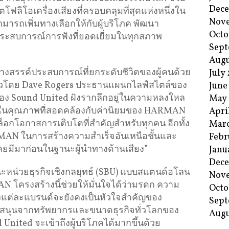
Dec
ิโอเครื่องเสียงที่ครอบคลุมที่สุดแห่งหนึ่งใน
Nov
รถเพิ่มทางเลือกให้กับผู้บริโภค พัฒนา
Octo
บประสบการณ์การฟังที่ยอดเยี่ยมในทุกสภาพ
Sept
Augu
างสรรค์ประสบการณ์ที่ยกระดับชีวิตของผู้คนด้วย
July
ล่าวโดย Dave Rogers ประธานแผนกไลฟ์สไตล์ของ
June
อง Sound United ฝังรากลึกอยู่ในความหลงใหล
May
่นในคุณภาพที่สอดคล้องกับค่านิยมของ HARMAN
Apri
ดล็อกโอกาสการเติบโตที่สำคัญสำหรับทุกคน อีกทั้ง
Mar
MAN ในการสร้างความสำเร็จอันเหนือชั้นและ
Febr
ม่เคยมีมาก่อนในฐานะผู้นำทางด้านเสียง”
Janu
Dec
หน่วยธุรกิจเชิงกลยุทธ์ (SBU) แบบสแตนด์อโลน
Nov
โครงสร้างนี้ช่วยให้มั่นใจได้ว่ามรดก ความ
Octo
งแต่ละแบรนด์จะยังคงเป็นหัวใจสำคัญของ
Sept
บสนุนจากทรัพยากรและขนาดธุรกิจทั่วโลกของ
Augu
ited จะเข้าถึงผู้บริโภคได้มากขึ้นด้วย