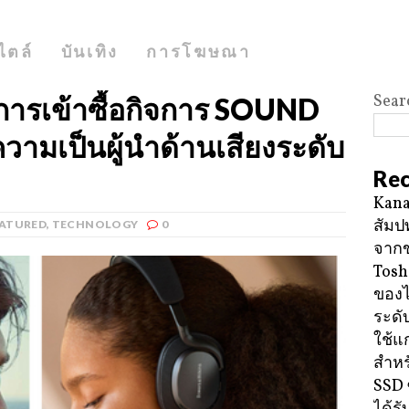
ไตล์
บันเทิง
การโฆษณา
Sear
ารเข้าซื้อกิจการ SOUND
วามเป็นผู้นำด้านเสียงระดับ
Rec
Kana
สัมป
EATURED
,
TECHNOLOGY
0
จาก
Tosh
ของ
ระดั
ใช้แ
สำหร
SSD 