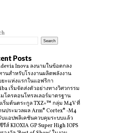
ch
Search
ent Posts
devia Inova ลงนามในข้อตกลง
ทานสำหรับโรงงานผลิตพลังงาน
ขยะแห่งแรกในแอฟริกา
iba เริ่มจัดส่งตัวอย่างทางวิศวกรรม
ไมโครคอนโทรลเลอร์มาตรฐาน
บเริ่มต้นตระกูล TXZ+™ กลุ่ม M4V ที่
กนประมวลผล Arm® Cortex® ‑M4
ับแอปพลิเคชันควบคุมระบบแล้ว
ซีรีส์ KIOXIA GP Super High IOPS