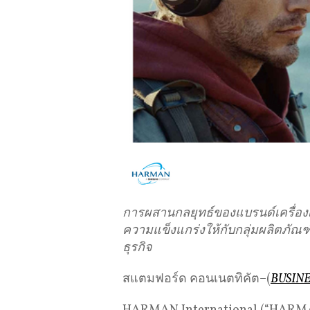
การผสานกลยุทธ์ของแบรนด์เครื่องเส
ความแข็งแกร่งให้กับกลุ่มผลิตภัณ
ธุรกิจ
สแตมฟอร์ด คอนเนตทิคัต–(
BUSINE