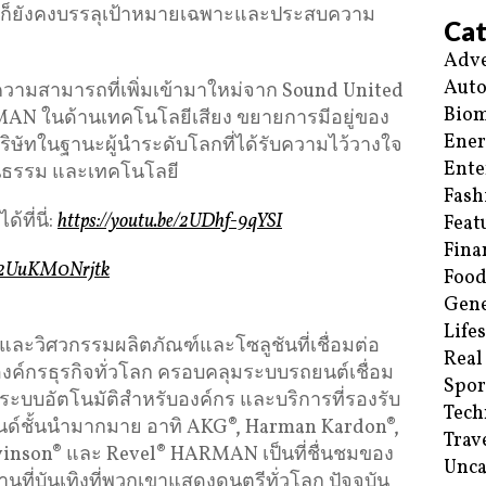
กันก็ยังคงบรรลุเป้าหมายเฉพาะและประสบความ
Cat
Adve
Aut
ีความสามารถที่เพิ่มเข้ามาใหม่จาก Sound United
Biom
AN ในด้านเทคโนโลยีเสียง ขยายการมีอยู่ของ
Ene
ษัทในฐานะผู้นำระดับโลกที่ได้รับความไว้วางใจ
Ente
ฒนธรรม และเทคโนโลยี
Fash
ที่นี่:
https://youtu.be/2UDhf-9qYSI
Feat
Fina
be/2UuKM0Nrjtk
Food
Gene
Life
วิศวกรรมผลิตภัณฑ์และโซลูชันที่เชื่อมต่อ
Real
ะองค์กรธุรกิจทั่วโลก ครอบคลุมระบบรถยนต์เชื่อม
Spor
ระบบอัตโนมัติสำหรับองค์กร และบริการที่รองรับ
Tech
แบรนด์ชั้นนำมากมาย อาทิ AKG®, Harman Kardon®,
Trav
Levinson® และ Revel® HARMAN เป็นที่ชื่นชมของ
Unca
านที่บันเทิงที่พวกเขาแสดงดนตรีทั่วโลก ปัจจุบัน