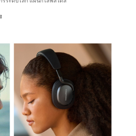
ค์กรระดับโลก แผนกไลฟ์สไตล์
m