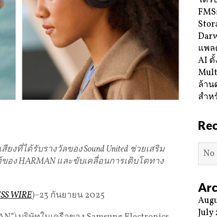
ได้ร
FMS:
Stor
Darw
แพลต
AI ตั
Mult
ล้าน
สำหร
Re
ียงที่ได้รับรางวัลของ
Sound United
ช่วยเสริม
No 
ฑ์ของ
HARMAN
และขับเคลื่อนการเติบโตทาง
Arc
SS WIRE
)–23 กันยายน 2025
Augu
July