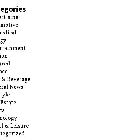
egories
rtising
omotive
edical
rgy
rtainment
ion
ured
nce
 & Beverage
ral News
style
 Estate
ts
nology
el & Leisure
tegorized