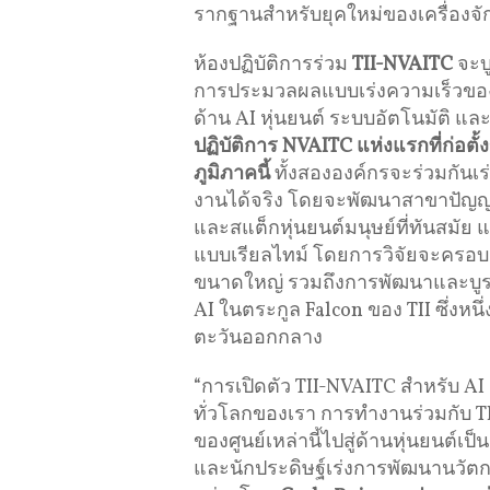
รากฐานสำหรับยุคใหม่ของเครื่องจั
ห้องปฏิบัติการร่วม
TII-NVAITC
จะบ
การประมวลผลแบบเร่งความเร็วของ 
ด้าน AI หุ่นยนต์ ระบบอัตโนมัติ 
ปฏิบัติการ
NVAITC
แห่งแรกที่ก่อตั
ภูมิภาคนี้
ทั้งสององค์กรจะร่วมกันเ
งานได้จริง โดยจะพัฒนาสาขาปัญญา
และสแต็กหุ่นยนต์มนุษย์ที่ทันสมัย
แบบเรียลไทม์ โดยการวิจัยจะครอบค
ขนาดใหญ่ รวมถึงการพัฒนาและบู
AI ในตระกูล Falcon ของ TII ซึ่งหนึ
ตะวันออกกลาง
“การเปิดตัว TII-NVAITC สำหรับ AI
ทั่วโลกของเรา การทำงานร่วมกับ 
ของศูนย์เหล่านี้ไปสู่ด้านหุ่นยนต์เ
และนักประดิษฐ์เร่งการพัฒนานวั