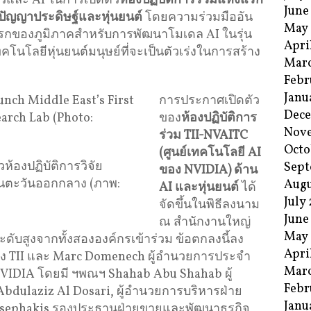
วและ AI ในการเปิดตัว
ห้องปฏิบัติการร่วมแห่งแรก
June
นปัญญาประดิษฐ์และหุ่นยนต์
โดยความร่วมมืออัน
May
งแรกของภูมิภาคสำหรับการพัฒนาโมเดล AI ในรุ่น
Apri
โนโลยีหุ่นยนต์มนุษย์ที่จะเป็นตัวเร่งในการสร้าง
Mar
Febr
Janu
การประกาศเปิดตัว
Dec
ของ
ห้องปฏิบัติการ
Nov
ร่วม
TII-NVAITC
Octo
(
ศูนย์เทคโนโลยี
AI
ห้องปฏิบัติการวิจัย
Sept
ของ
NVIDIA)
ด้าน
ในตะวันออกกลาง (ภาพ:
Augu
AI
และหุ่นยนต์
ได้
July
จัดขึ้นในพิธีลงนาม
June
ณ สำนักงานใหญ่
May
ระดับสูงจากทั้งสององค์กรเข้าร่วม ข้อตกลงนี้ลง
Apri
อง TII และ Marc Domenech ผู้อำนวยการประจำ
Mar
NVIDIA โดยมี ฯพณฯ Shahab Abu Shahab ผู้
Febr
ulaziz Al Dosari, ผู้อำนวยการบริหารฝ่าย
Janu
osephakis รองประธานฝ่ายขายและพัฒนาธุรกิจ