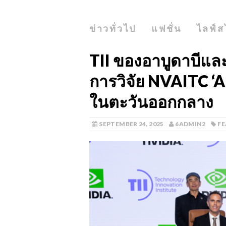
ข่าวทั่วไป
แฟชั่น
ไลฟ์ส
TII ของอาบูดาบีและ
การวิจัย NVAITC ‘AI
ในตะวันออกกลาง
SEPTEMBER 24, 2025
6ADMIN2
F