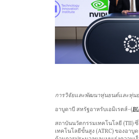
การวิจัยและพัฒนาหุ่นยนต์และหุ่น
อาบูดาบี สหรัฐอาหรับเอมิเรตส์–(
BU
สถาบันนวัตกรรมเทคโนโลยี (TII) ซึ
เทคโนโลยีขั้นสูง (ATRC) ของอาบูดาบ