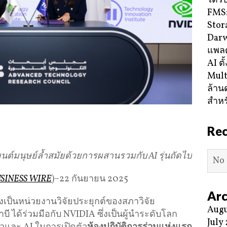
ได้ร
FMS:
Stor
Darw
แพลต
AI ตั
Mult
ล้าน
สำหร
Re
ยนต์มนุษย์ล้ำสมัยด้วยการผสานรวมกับ
AI
รุ่นถัดไป
No 
SINESS WIRE
)–22 กันยายน 2025
Arc
่งเป็นหน่วยงานวิจัยประยุกต์ของสภาวิจัย
Augu
ี ได้ร่วมมือกับ NVIDIA ซึ่งเป็นผู้นำระดับโลก
July