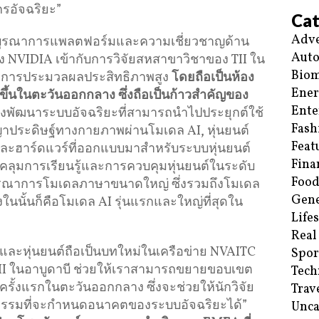
กรอัจฉริยะ”
Cat
Adve
ูรณาการแพลตฟอร์มและความเชี่ยวชาญด้าน
Aut
NVIDIA เข้ากับการวิจัยสหสาขาวิชาของ TII ใน
Biom
และการประมวลผลประสิทธิภาพสูง
โดยถือเป็นห้อง
Ene
้งขึ้นในตะวันออกกลาง
ซึ่งถือเป็นก้าวสำคัญของ
Ente
ร่งพัฒนาระบบอัจฉริยะที่สามารถนำไปประยุกต์ใช้
Fash
ประดิษฐ์ทางกายภาพผ่านโมเดล AI, หุ่นยนต์
Feat
 และฮาร์ดแวร์ที่ออกแบบมาสำหรับระบบหุ่นยนต์
Fina
ลุมการเรียนรู้และการควบคุมหุ่นยนต์ในระดับ
Food
รณาการโมเดลภาษาขนาดใหญ่ ซึ่งรวมถึงโมเดล
Gene
่งในนั้นก็คือโมเดล AI รุ่นแรกและใหญ่ที่สุดใน
Life
Real
 และหุ่นยนต์ถือเป็นบทใหม่ในเครือข่าย NVAITC
Spor
TII ในอาบูดาบี ช่วยให้เราสามารถขยายขอบเขต
Tech
ป็นครั้งแรกในตะวันออกกลาง ซึ่งจะช่วยให้นักวิจัย
Trav
ตกรรมที่จะกำหนดอนาคตของระบบอัจฉริยะได้”
Unca