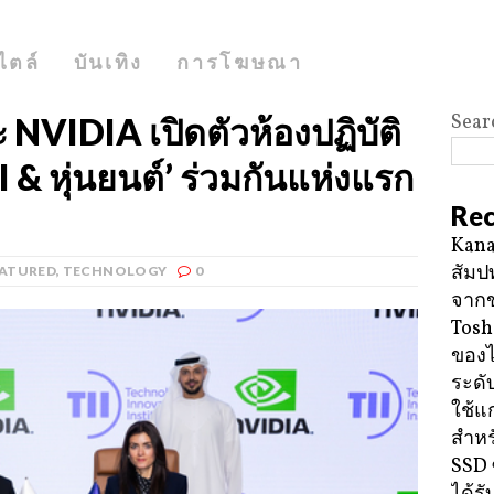
ไตล์
บันเทิง
การโฆษณา
Sear
 NVIDIA เปิดตัวห้องปฏิบัติ
 & หุ่นยนต์’ ร่วมกันแห่งแรก
Rec
Kana
สัมป
EATURED
,
TECHNOLOGY
0
จาก
Tosh
ของ
ระดั
ใช้แ
สำหร
SSD 