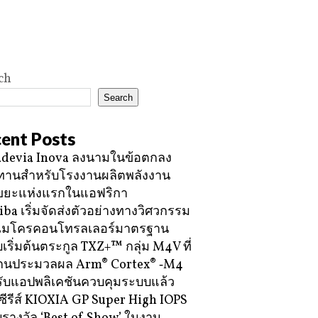
ch
Search
ent Posts
devia Inova ลงนามในข้อตกลง
ทานสำหรับโรงงานผลิตพลังงาน
ขยะแห่งแรกในแอฟริกา
iba เริ่มจัดส่งตัวอย่างทางวิศวกรรม
ไมโครคอนโทรลเลอร์มาตรฐาน
บเริ่มต้นตระกูล TXZ+™ กลุ่ม M4V ที่
กนประมวลผล Arm® Cortex® ‑M4
ับแอปพลิเคชันควบคุมระบบแล้ว
ซีรีส์ KIOXIA GP Super High IOPS