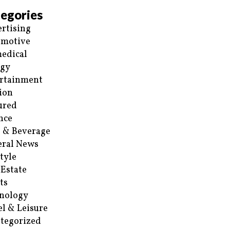
egories
rtising
omotive
edical
rgy
rtainment
ion
ured
nce
 & Beverage
ral News
style
 Estate
ts
nology
el & Leisure
tegorized