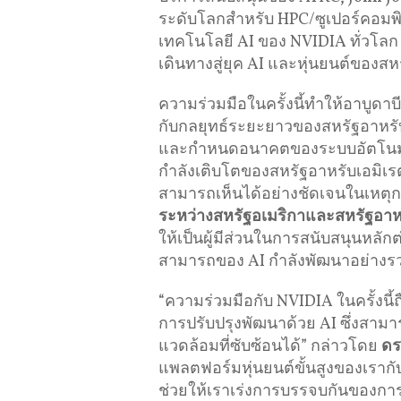
ระดับโลกสำหรับ HPC/ซูเปอร์คอมพิ
เทคโนโลยี AI ของ NVIDIA ทั่วโลก 
เดินทางสู่ยุค AI และหุ่นยนต์ของสห
ความร่วมมือในครั้งนี้ทำให้อาบูดาบ
กับกลยุทธ์ระยะยาวของสหรัฐอาหร
และกำหนดอนาคตของระบบอัตโนมัติอั
กำลังเติบโตของสหรัฐอาหรับเอมิเรต
สามารถเห็นได้อย่างชัดเจนในเหตุกา
ระหว่างสหรัฐอเมริกาและสหรัฐอาหรั
ให้เป็นผู้มีส่วนในการสนับสนุนหลั
สามารถของ AI กำลังพัฒนาอย่างรว
“ความร่วมมือกับ NVIDIA ในครั้งนี้
การปรับปรุงพัฒนาด้วย AI ซึ่งสาม
แวดล้อมที่ซับซ้อนได้” กล่าวโดย
ดร
แพลตฟอร์มหุ่นยนต์ขั้นสูงของเรา
ช่วยให้เราเร่งการบรรจบกันของการร