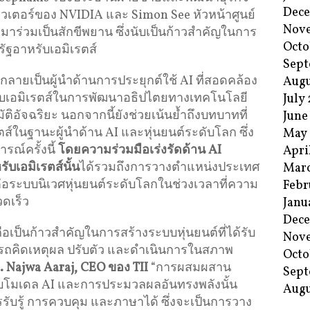
Dec
วเตอร์ของ NVIDIA และ Simon See หัวหน้าศูนย์
Nov
มาร่วมเป็นสักขีพยาน ซึ่งนับเป็นก้าวสำคัญในการ
Octo
รัฐอาหรับเอมิเรตส์
Sept
ีกลายเป็นผู้นำด้านการประยุกต์ใช้ AI ที่สอดคล้อง
Augu
ับเอมิเรตส์ในการพัฒนาอธิปไตยทางเทคโนโลยี
July
จฉริยะ นอกจากนี้ยังช่วยเน้นย้ำถึงบทบาทที่
June
ส์ในฐานะผู้นำด้าน AI และหุ่นยนต์ระดับโลก ซึ่ง
May
รณ์ครั้งนี้
โดยความร่วมมือเร่งรัดด้าน
AI
Apri
บเอมิเรตส์นั้น
ได้รวมถึงการวางตำแหน่งประเทศ
Mar
กต่อระบบนิเวศหุ่นยนต์ระดับโลกในช่วงเวลาที่ความ
Febr
ดเร็ว
Janu
Dec
ถือเป็นก้าวสำคัญในการสร้างระบบหุ่นยนต์ที่ได้รับ
Nov
ารถคิดเหตุผล ปรับตัว และดำเนินการในสภาพ
Octo
. Najwa Aaraj, CEO
ของ
TII
“การผสมผสาน
Sept
กับโมเดล AI และการประมวลผลอันทรงพลังนั้น
Augu
ับรู้ การควบคุม และภาษาได้ ซึ่งจะเป็นการวาง