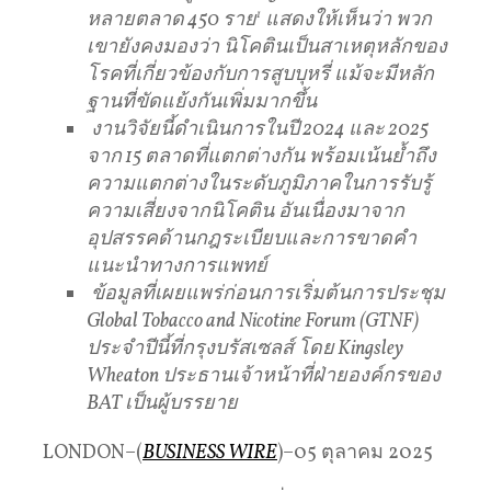
หลายตลาด
450
ราย
1
แสดงให้เห็นว่า
พวก
เขายังคงมองว่า
นิโคตินเป็นสาเหตุหลักของ
โรคที่เกี่ยวข้องกับการสูบบุหรี่
แม้จะมีหลัก
ฐานที่ขัดแย้งกันเพิ่มมากขึ้น
งานวิจัยนี้ดำเนินการในปี
2024
และ
2025
จาก
15
ตลาดที่แตกต่างกัน
พร้อมเน้นย้ำถึง
ความแตกต่างในระดับภูมิภาคในการรับรู้
ความเสี่ยงจากนิโคติน
อันเนื่องมาจาก
อุปสรรคด้านกฎระเบียบและการขาดคำ
แนะนำทางการแพทย์
ข้อมูลที่เผยแพร่ก่อนการเริ่มต้นการประชุม
Global Tobacco and Nicotine Forum (GTNF)
ประจำปีนี้ที่กรุงบรัสเซลส์
โดย
Kingsley
Wheaton
ประธานเจ้าหน้าที่ฝ่ายองค์กรของ
BAT
เป็นผู้บรรยาย
LONDON–(
BUSINESS WIRE
)–05 ตุลาคม 2025