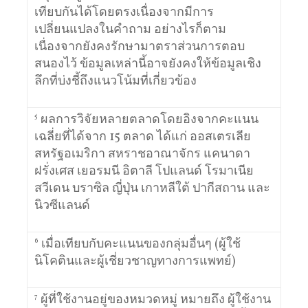
เทียบกันได้โดยตรงเนื่องจากมีการ
เปลี่ยนแปลงในคำถาม อย่างไรก็ตาม
เนื่องจากยังคงรักษามาตราส่วนการตอบ
สนองไว้ ข้อมูลเหล่านี้อาจยังคงให้ข้อมูลเชิง
ลึกที่บ่งชี้ถึงแนวโน้มที่เกี่ยวข้อง
5
ผลการวิจัยหลายตลาดโดยอิงจากคะแนน
เฉลี่ยที่ได้จาก 15 ตลาด ได้แก่ ออสเตรเลีย
สหรัฐอเมริกา สหราชอาณาจักร แคนาดา
ฝรั่งเศส เยอรมนี อิตาลี โปแลนด์ โรมาเนีย
สวีเดน บราซิล ญี่ปุ่น เกาหลีใต้ ปากีสถาน และ
นิวซีแลนด์
6
เมื่อเทียบกับคะแนนของกลุ่มอื่นๆ (ผู้ใช้
นิโคตินและผู้เชี่ยวชาญทางการแพทย์)
7
ผู้ที่ใช้งานอยู่ของหมวดหมู่ หมายถึง ผู้ใช้งาน