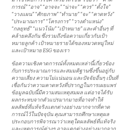
มาใช้โดยการใช้คำหรือวลี
เช่น
“
เชื่อว่า
” “
คาด
การณ์
” “
อาจ
” “
อาจจะ
” “
น่าจะ
” “
ควร
” “
ตั้งใจ
”
“
วางแผน
” “
ศักยภาพ
” “
ทำนาย
” “
จะ
” “
คาดหวัง
”
“
ประมาณการ
” “
โครงการ
” “
วางตำแหน่ง
”
“
กลยุทธ์
” “
แนวโน้ม
” “
เป้าหมาย
”
และคำอื่นๆ
ที่
คล้ายคลึงกัน
ซึ่งรวมถึงข้อความเกี่ยวกับเป้า
หมายลูกค้า
เป้าหมายรายได้ของหมวดหมู่ใหม่
และเป้าหมาย
ESG
ของเรา
ข้อความเชิงคาดการณ์ทั้งหมดเหล่านี้เกี่ยวข้อง
กับการประมาณการและสมมติฐานซึ่งขึ้นอยู่กับ
ความเสี่ยง
ความไม่แน่นอน
และปัจจัยอื่นๆ
เป็นที่
เชื่อกันว่าความคาดหวังที่ปรากฏในการเผยแพร่
ข้อมูลฉบับนี้มีความสมเหตุสมผล
แต่อาจได้รับ
ผลกระทบจากตัวแปรมากมายที่อาจทำให้
ผลลัพธ์ที่แท้จริงแตกต่างอย่างมากจากที่คาด
การณ์ไว้ในปัจจุบัน
คุณสามารถศึกษาเหตุผล
ประกอบการพิจารณาว่าเหตุใดผลลัพธ์ที่แท้จริง
และเหตุการณ์ต่างๆ
อาจแตกต่างอย่างมากจาก