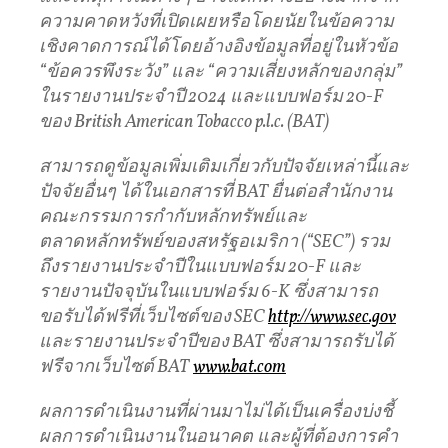
ความคาดหวังที่เปิดเผยหรือโดยนัยในข้อความ
เชิงคาดการณ์ได้โดยอ้างอิงข้อมูลที่อยู่ในหัวข้อ
“
ข้อควรพึงระวัง
”
และ
“
ความเสี่ยงหลักของกลุ่ม
”
ในรายงานประจำปี
2024
และแบบฟอร์ม
20-F
ของ
British American Tobacco p.l.c. (BAT)
สามารถดูข้อมูลเพิ่มเติมเกี่ยวกับปัจจัยเหล่านี้และ
ปัจจัยอื่นๆ
ได้ในเอกสารที่
BAT
ยื่นต่อสำนักงาน
คณะกรรมการกำกับหลักทรัพย์และ
ตลาดหลักทรัพย์ของสหรัฐอเมริกา
(“SEC”)
รวม
ถึงรายงานประจำปีในแบบฟอร์ม
20-F
และ
รายงานปัจจุบันในแบบฟอร์ม
6-K
ซึ่งสามารถ
ขอรับได้ฟรีที่เว็บไซต์ของ
SEC
http://www.sec.gov
และรายงานประจำปีของ
BAT
ซึ่งสามารถรับได้
ฟรีจากเว็บไซต์
BAT
www.bat.com
ผลการดำเนินงานที่ผ่านมาไม่ได้เป็นเครื่องบ่งชี้
ผลการดำเนินงานในอนาคต
และผู้ที่ต้องการคำ