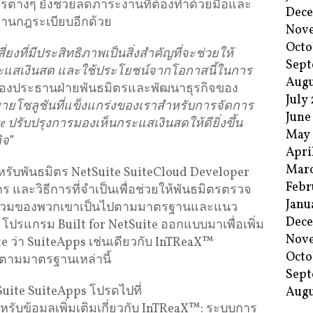
่างๆ ยังช่วยลดภาระงานที่ต้องทำด้วยมือและ
Dec
้านกฎระเบียบอีกด้วย
Nov
Octo
งที่มีประสิทธิภาพเป็นสิ่งสำคัญที่จะช่วยให้
Sept
ะแสเงินสด
และใช้ประโยชน์จากโอกาสนี้ในการ
Augu
 รองประธานฝ่ายพันธมิตรและพัฒนาธุรกิจของ
July
ขยายโซลูชันที่แข็งแกร่งของเราสำหรับการจัดการ
June
te
ปรับปรุงการมองเห็นกระแสเงินสดให้ดียิ่งขึ้น
May
ิจ
”
Apri
Mar
หรับพันธมิตร NetSuite SuiteCloud Developer
Febr
กร และวิธีการที่จำเป็นเพื่อช่วยให้พันธมิตรตรวจ
Janu
รวมของพวกเขาเป็นไปตามมาตรฐานและแนว
Dec
ไม่ โปรแกรม Built for NetSuite ออกแบบมาเพื่อเพิ่ม
Nov
te ว่า SuiteApps เช่นเดียวกับ InTReaX™
Octo
รงตามมาตรฐานเหล่านี้
Sept
tSuite SuiteApps โปรดไปที่
Augu
รับข้อมูลเพิ่มเติมเกี่ยวกับ InTReaX™: ระบบการ