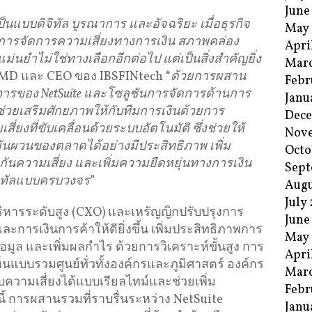
June
นแบบดิจิทัล
บูรณาการ
และอัจฉริยะ
เมื่อธุรกิจ
May
การจัดการความเสี่ยงทางการเงิน
สภาพคล่อง
Apri
ม่นยำไม่ใช่ทางเลือกอีกต่อไป
แต่เป็นสิ่งสำคัญยิ่ง
Mar
 MD และ CEO ของ IBSFINtech “
ด้วยการผสาน
Febr
การของ
NetSuite
และโซลูชันการจัดการด้านการ
Janu
่วยเสริมศักยภาพให้กับทีมการเงินด้วยการ
Dec
สี่ยงที่ขับเคลื่อนด้วยระบบอัตโนมัติ
ซึ่งช่วยให้
Nov
ันผวนของตลาดได้อย่างมีประสิทธิภาพ
เพิ่ม
Octo
ันความเสี่ยง
และเพิ่มความยืดหยุ่นทางการเงิน
Sept
ิจิทัลแบบครบวงจร
”
Augu
July
ริหารระดับสูง (CXO) และเหรัญญิกปรับปรุงการ
June
การเงินการค้าให้ดียิ่งขึ้น เพิ่มประสิทธิภาพการ
May
อมูล และเพิ่มผลกำไร ด้วยการวิเคราะห์ขั้นสูง การ
Apri
บบรวมศูนย์ทั่วทั้งองค์กรและภูมิศาสตร์ องค์กร
Mar
วามเสี่ยงได้แบบเรียลไทม์และช่วยเพิ่ม
Febr
้ การผสานรวมที่ราบรื่นระหว่าง NetSuite
Janu