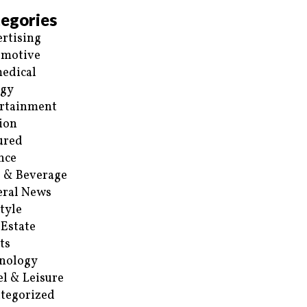
egories
rtising
omotive
edical
rgy
rtainment
ion
ured
nce
 & Beverage
ral News
style
 Estate
ts
nology
el & Leisure
tegorized