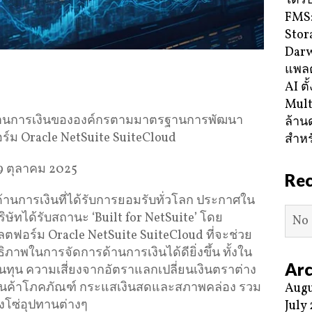
ได้ร
FMS:
Stor
Darw
แพลต
AI ตั
Mult
ด้านการเงินขององค์กรตามมาตรฐานการพัฒนา
ล้าน
อร์ม Oracle NetSuite SuiteCloud
สำหร
9 ตุลาคม 2025
Re
ด้านการเงินที่ได้รับการยอมรับทั่วโลก ประกาศใน
ิษัทได้รับสถานะ ‘Built for NetSuite’ โดย
No 
พลตฟอร์ม Oracle NetSuite SuiteCloud ที่จะช่วย
ิภาพในการจัดการด้านการเงินได้ดียิ่งขึ้น ทั้งใน
Arc
ินทุน ความเสี่ยงจากอัตราแลกเปลี่ยนเงินตราต่าง
สินค้าโภคภัณฑ์ กระแสเงินสดและสภาพคล่อง รวม
Augu
งโซ่อุปทานต่างๆ
July