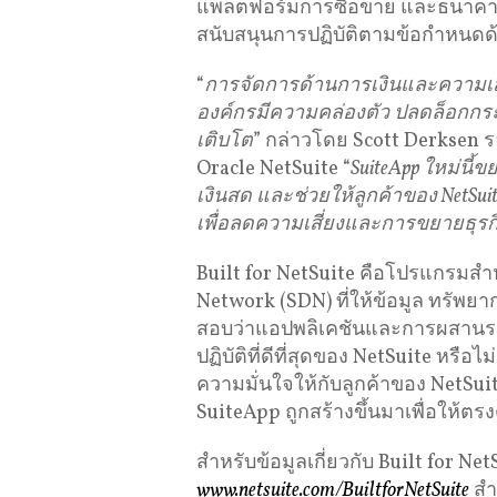
แพลตฟอร์มการซื้อขาย และธนาคารต
สนับสนุนการปฏิบัติตามข้อกำหนดด
“
การจัดการด้านการเงินและความเสี่ย
องค์กรมีความคล่องตัว
ปลดล็อกกร
เติบโต
” กล่าวโดย Scott Derksen
Oracle NetSuite “
SuiteApp
ใหม่นี้
เงินสด
และช่วยให้ลูกค้าของ
NetSui
เพื่อลดความเสี่ยงและการขยายธุรก
Built for NetSuite คือโปรแกรมสำ
Network (SDN) ที่ให้ข้อมูล ทรัพยา
สอบว่าแอปพลิเคชันและการผสาน
ปฏิบัติที่ดีที่สุดของ NetSuite หรือ
ความมั่นใจให้กับลูกค้าของ NetSui
SuiteApp ถูกสร้างขึ้นมาเพื่อให้ต
สำหรับข้อมูลเกี่ยวกับ Built for Ne
www.netsuite.com/BuiltforNetSuite
สำห