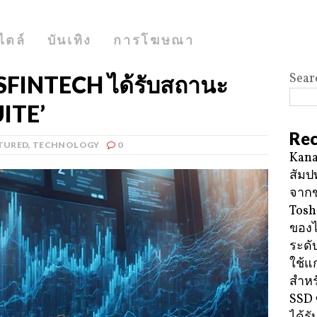
ไตล์
บันเทิง
การโฆษณา
Sear
SFINTECH ได้รับสถานะ
ITE’
Rec
TURED
,
TECHNOLOGY
0
Kana
สัมป
จาก
Tosh
ของ
ระดั
ใช้แ
สำหร
SSD 