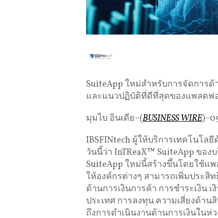
SuiteApp ใหม่สำหรับการจัดการ
และแนวปฏิบัติที่ดีที่สุดของแพลตฟ
มุมไบ อินเดีย–(
BUSINESS WIRE
)–0
IBSFINtech ผู้ให้บริการเทคโนโลยี
วันนี้ว่า InTReaX™ SuiteApp ของบร
SuiteApp ใหม่นี้สร้างขึ้นโดยใช้แ
ให้องค์กรต่างๆ สามารถเพิ่มประสิทธ
ด้านการเงินการค้า การชำระเงิน เง
ประเทศ การลงทุน ความเสี่ยงด้าน
ถึงการดำเนินงานด้านการเงินในห่ว