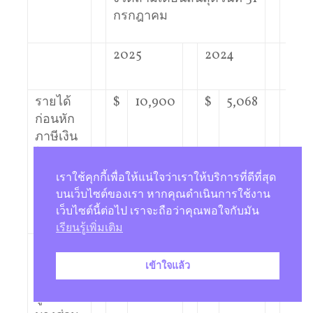
กรกฎาคม
กรก
2025
2024
202
รายได้
$
10,900
$
5,068
$
ก่อนหัก
ภาษีเงิน
ได้ (ตาม
หลัก
เราใช้คุกกี้เพื่อให้แน่ใจว่าเราให้บริการที่ดีที่สุด
GAAP ที่
บนเว็บไซต์ของเรา หากคุณดำเนินการใช้งาน
รายงาน)
เว็บไซต์นี้ต่อไป เราจะถือว่าคุณพอใจกับมัน
เรียนรู้เพิ่มเติม
การเร่ง
–
–
จ่ายค่า
เข้าใจแล้ว
ตอบแทน
ผู้บริหาร