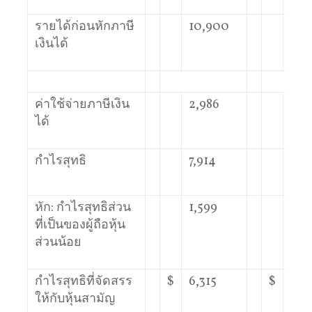
รายได้ก่อนหักภาษี
10,900
5,0
เงินได้
ค่าใช้จ่ายภาษีเงิน
2,986
1,61
ได้
กำไรสุทธิ
7,914
3,4
หัก: กำไรสุทธิส่วน
1,599
962
ที่เป็นของผู้ถือหุ้น
ส่วนน้อย
กำไรสุทธิที่จัดสรร
$
6,315
$
2,4
ให้กับหุ้นสามัญ