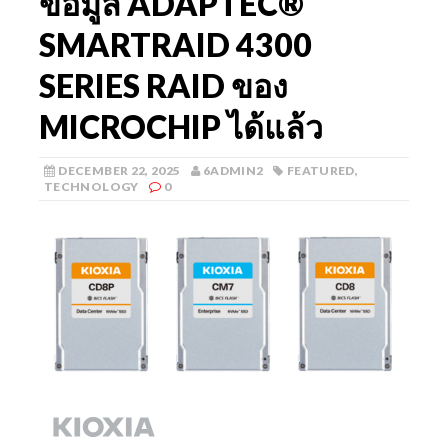
ข้อมูล ADAPTEC®
SMARTRAID 4300
SERIES RAID ของ
MICROCHIP ได้แล้ว
DECEMBER 22, 2025
6ADMIN2
FEATURED
,
TECHNOLOGY
0