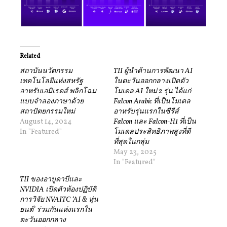
Related
สถาบันนวัตกรรม
TII ผู้นำด้านการพัฒนา AI
เทคโนโลยีแห่งสหรัฐ
ในตะวันออกกลางเปิดตัว
อาหรับเอมิเรตส์ พลิกโฉม
โมเดล AI ใหม่ 2 รุ่น ได้แก่
แบบจำลองภาษาด้วย
Falcon Arabic ที่เป็นโมเดล
สถาปัตยกรรมใหม่
อาหรับรุ่นแรกในซีรีส์
August 14, 2024
Falcon และ Falcon-H1 ที่เป็น
In "Featured"
โมเดลประสิทธิภาพสูงที่ดี
ที่สุดในกลุ่ม
May 23, 2025
In "Featured"
TII ของอาบูดาบีและ
NVIDIA เปิดตัวห้องปฏิบัติ
การวิจัย NVAITC ‘AI & หุ่น
ยนต์’ ร่วมกันแห่งแรกใน
ตะวันออกกลาง