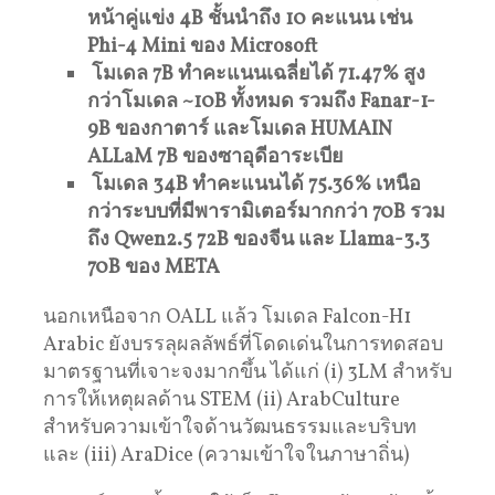
หน้าคู่แข่ง 4B ชั้นนำถึง 10 คะแนน เช่น
Phi-4 Mini ของ Microsoft
โมเดล 7B ทำคะแนนเฉลี่ยได้ 71.47% สูง
กว่าโมเดล ~10B ทั้งหมด รวมถึง Fanar-1-
9B ของกาตาร์ และโมเดล HUMAIN
ALLaM 7B ของซาอุดีอาระเบีย
โมเดล 34B ทำคะแนนได้ 75.36% เหนือ
กว่าระบบที่มีพารามิเตอร์มากกว่า 70B รวม
ถึง Qwen2.5 72B ของจีน และ Llama-3.3
70B ของ META
นอกเหนือจาก OALL แล้ว โมเดล Falcon-H1
Arabic ยังบรรลุผลลัพธ์ที่โดดเด่นในการทดสอบ
มาตรฐานที่เจาะจงมากขึ้น ได้แก่ (i) 3LM สำหรับ
การให้เหตุผลด้าน STEM (ii) ArabCulture
สำหรับความเข้าใจด้านวัฒนธรรมและบริบท
และ (iii) AraDice (ความเข้าใจในภาษาถิ่น)