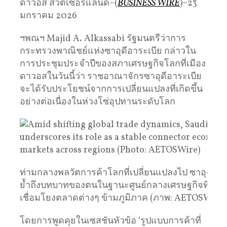
ดาวอส สวิตเซอร์แลนด์–(
BUSINESS WIRE
)–23
มกราคม 2026
ฯพณฯ Majid A. Alkassabi รัฐมนตรีว่าการ
กระทรวงพาณิชย์แห่งซาอุดีอาระเบีย กล่าวใน
การประชุมประจำปีของสภาเศรษฐกิจโลกที่เมือง
ดาวอสในวันนี้ว่า ราชอาณาจักรซาอุดีอาระเบีย
จะได้รับประโยชน์จากการเปลี่ยนแปลงที่เกิดขึ้น
อย่างต่อเนื่องในห่วงโซ่อุปทานระดับโลก
ท่ามกลางพลวัตการค้าโลกที่เปลี่ยนแปลงไป ซาอุดีอาร
ย้ำถึงบทบาทของตนในฐานะศูนย์กลางเศรษฐกิจที่มั่นคง
เชื่อมโยงตลาดต่างๆ ข้ามภูมิภาค (ภาพ: AETOSWire)
โดยการพูดคุยในเซสชันหัวข้อ ‘รูปแบบการค้าที่