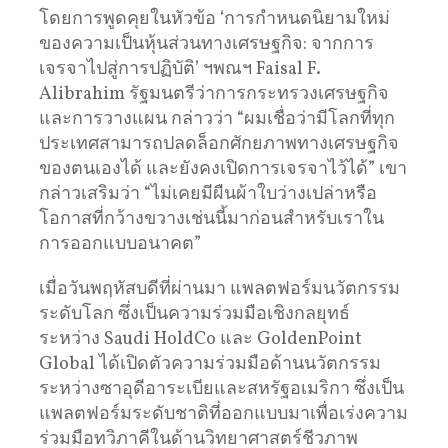
โดยการพูดคุยในหัวข้อ ‘การกำหนดนิยามใหม่
ของความเป็นหุ้นส่วนทางเศรษฐกิจ: จากการ
เจรจาไปสู่การปฏิบัติ’ ฯพณฯ Faisal F.
Alibrahim รัฐมนตรีว่าการกระทรวงเศรษฐกิจ
และการวางแผน กล่าวว่า “ผมเชื่อว่ามีโลกที่ทุก
ประเทศสามารถปลดล็อกศักยภาพทางเศรษฐกิจ
ของตนเองได้ และยังคงเปิดการเจรจาไว้ได้” เขา
กล่าวเสริมว่า “ไม่เคยมีผืนผ้าใบว่างเปล่าหรือ
โอกาสที่กว้างขวางเช่นนี้มาก่อนสำหรับเราใน
การออกแบบอนาคต”
เมื่อวันพฤหัสบดีที่ผ่านมา แพลตฟอร์มนวัตกรรม
ระดับโลก ซึ่งเป็นความร่วมมือเชิงกลยุทธ์
ระหว่าง Saudi HoldCo และ GoldenPoint
Global ได้เปิดตัวความร่วมมือด้านนวัตกรรม
ระหว่างซาอุดีอาระเบียและสหรัฐอเมริกา ซึ่งเป็น
แพลตฟอร์มระดับชาติที่ออกแบบมาเพื่อเร่งความ
ร่วมมือทวิภาคีในด้านวิทยาศาสตร์ชีวภาพ