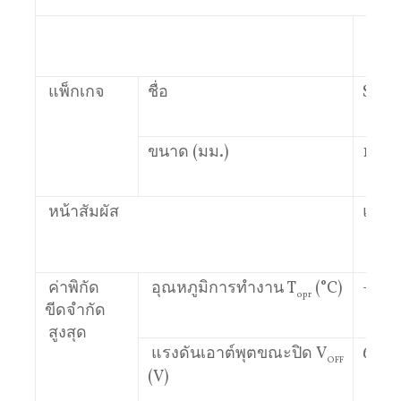
TLP
แพ็กเกจ
ชื่อ
S-VS
ขนาด (มม.)
1.45×2
หน้าสัมผัส
แบบ 
(ปกติ
ค่าพิกัด
อุณหภูมิการทำงาน T
(°C)
-40 ถ
opr
ขีดจำกัด
สูงสุด
แรงดันเอาต์พุตขณะปิด V
60
OFF
(V)