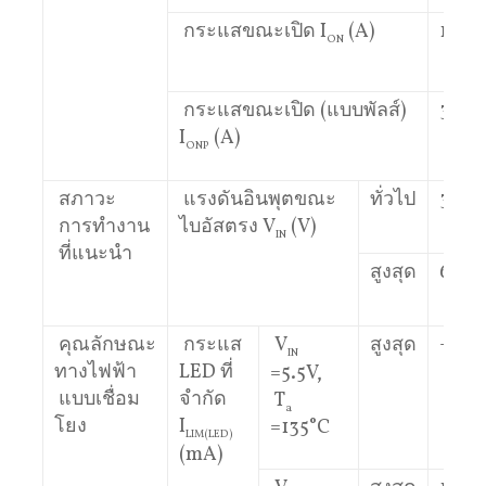
กระแสขณะเปิด I
(A)
1
ON
กระแสขณะเปิด (แบบพัลส์)
3
I
(A)
ONP
สภาวะ
แรงดันอินพุตขณะ
ทั่วไป
3.3
การทำงาน
ไบอัสตรง V
(V)
IN
ที่แนะนำ
สูงสุด
6
คุณลักษณะ
กระแส
V
สูงสุด
–
IN
ทางไฟฟ้า
LED ที่
=5.5V,
แบบเชื่อม
จำกัด
T
a
โยง
I
=135°C
LIM(LED)
(mA)