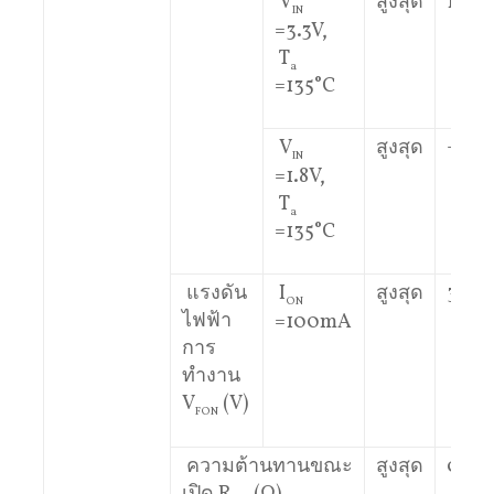
V
สูงสุด
1
IN
=3.3V,
T
a
=135°C
V
สูงสุด
–
IN
=1.8V,
T
a
=135°C
แรงดัน
I
สูงสุด
3
ON
ไฟฟ้า
=100mA
การ
ทำงาน
V
(V)
FON
ความต้านทานขณะ
สูงสุด
0.3