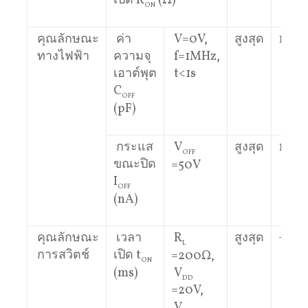
เปิด R
(Ω)
ON
คุณลักษณะ
ค่า
V=0V,
สูงสุด
150
ทางไฟฟ้า
ความจุ
f=1MHz,
เอาต์พุต
t<1s
C
OFF
(pF)
กระแส
V
สูงสุด
1
OFF
ขณะปิด
=50V
I
OFF
(nA)
คุณลักษณะ
เวลา
R
สูงสุด
–
L
การสวิตช์
เปิด t
=200Ω,
ON
(ms)
V
DD
=20V,
V