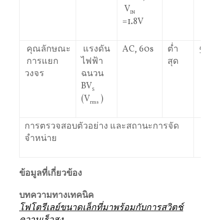
V
IN
=1.8V
คุณลักษณะ
แรงดัน
AC, 60s
ต่ำ
500
การแยก
ไฟฟ้า
สุด
วงจร
ฉนวน
BV
S
(V
)
rms
การตรวจสอบตัวอย่าง และสถานะการจัด
ซื้อ
จำหน่าย
ข้อมูลที่เกี่ยวข้อง
บทความทางเทคนิค
โฟโตรีเลย์ขนาดเล็กที่มาพร้อมกับการสวิตช์