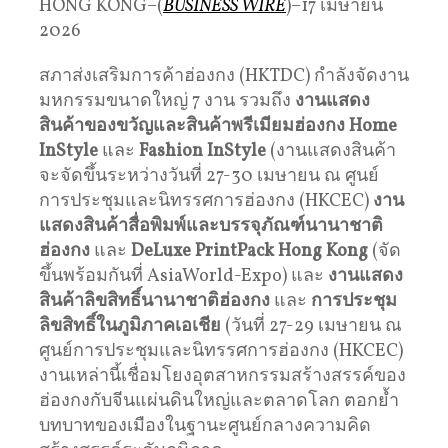
HONG KONG–(
BUSINESS WIRE
)–17 เมษายน
2026
สภาส่งเสริมการค้าฮ่องกง (HKTDC) กำลังจัดงาน
มหกรรมขนาดใหญ่ 7 งาน รวมถึง
งานแสดง
สินค้าของขวัญและสินค้าพรีเมียมฮ่องกง
Home
InStyle
และ
Fashion InStyle
(งานแสดงสินค้า
จะจัดขึ้นระหว่างวันที่ 27-30 เมษายน ณ ศูนย์
การประชุมและนิทรรศการฮ่องกง (HKCEC)
งาน
แสดงสินค้าสื่อพิมพ์และบรรจุภัณฑ์นานาชาติ
ฮ่องกง
และ
DeLuxe PrintPack Hong Kong
(จัด
ขึ้นพร้อมกันที่ AsiaWorld-Expo) และ
งานแสดง
สินค้าลิขสิทธิ์นานาชาติฮ่องกง
และ
การประชุม
ลิขสิทธิ์ในภูมิภาคเอเชีย
(วันที่ 27-29 เมษายน ณ
ศูนย์การประชุมและนิทรรศการฮ่องกง (HKCEC)
งานเหล่านี้เชื่อมโยงอุตสาหกรรมสร้างสรรค์ของ
ฮ่องกงกับจีนแผ่นดินใหญ่และตลาดโลก ตอกย้ำ
บทบาทของเมืองในฐานะศูนย์กลางความคิด