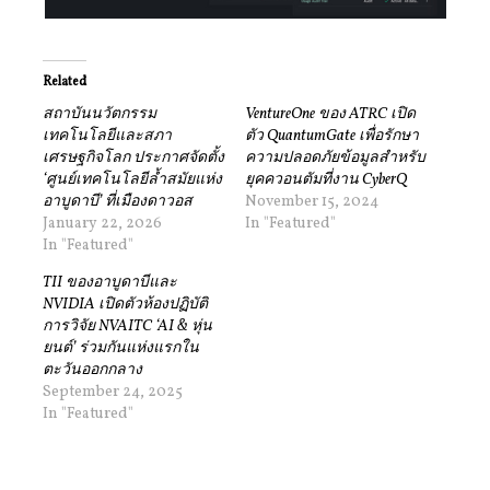
Related
สถาบันนวัตกรรม
VentureOne ของ ATRC เปิด
เทคโนโลยีและสภา
ตัว QuantumGate เพื่อรักษา
เศรษฐกิจโลก ประกาศจัดตั้ง
ความปลอดภัยข้อมูลสำหรับ
‘ศูนย์เทคโนโลยีล้ำสมัยแห่ง
ยุคควอนตัมที่งาน CyberQ
อาบูดาบี’ ที่เมืองดาวอส
November 15, 2024
January 22, 2026
In "Featured"
In "Featured"
TII ของอาบูดาบีและ
NVIDIA เปิดตัวห้องปฏิบัติ
การวิจัย NVAITC ‘AI & หุ่น
ยนต์’ ร่วมกันแห่งแรกใน
ตะวันออกกลาง
September 24, 2025
In "Featured"