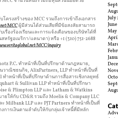
 MCC จำนวนหนึ่งร่วมถือหุ้นส่วนน้อยด้วย
Sept
Augu
July
รปรับโครงสร้างของ MCC รวมถึงการเข้าถึงเอกสาร
June
l.net/MCC
ผู้มีส่วนได้ส่วนเสียที่มีข้อสงสัยสามารถ
May
รับเรื่องร้องเรียนและการแจ้งเตือนของบริษัทได้ที่
Apri
สหรัฐอเมริกา/แคนาดา) หรือ +1 (310) 751-2688
Mar
ww.veritaglobal.net/MCC/inquiry
Febr
Janu
otz P.C. ทำหน้าที่เป็นที่ปรึกษาด้านกฎหมาย,
Dec
นวาณิชธนกิจ, AlixPartners, LLP ทำหน้าที่เป็นที่
Nov
ำหน้าที่เป็นที่ปรึกษาด้านการสื่อสารเชิงกลยุทธ์
Octo
hart & Sullivan LLP ทำหน้าที่เป็นที่ปรึกษา
Sept
voise & Plimpton LLP และ Latham & Watkins
Augu
ฎหมายให้กับ CD&R รวมถึง Moelis & Company LLC
ละ Milbank LLP และ PJT Partners ทำหน้าที่เป็นที่
Cat
ารเงินตามลำดับให้กับกลุ่มเจ้าหนี้ที่มีหลัก
Adve