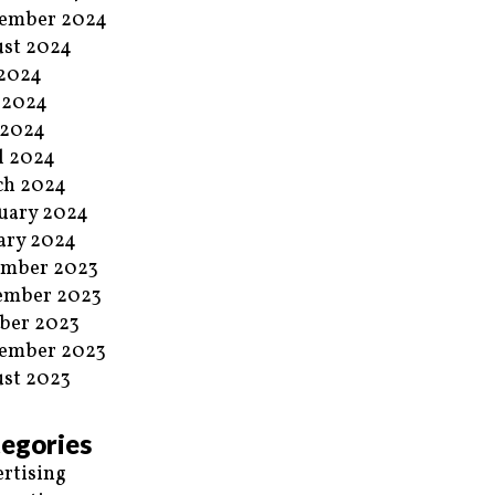
ember 2024
st 2024
 2024
 2024
 2024
l 2024
ch 2024
uary 2024
ary 2024
ember 2023
ember 2023
ber 2023
ember 2023
st 2023
egories
rtising