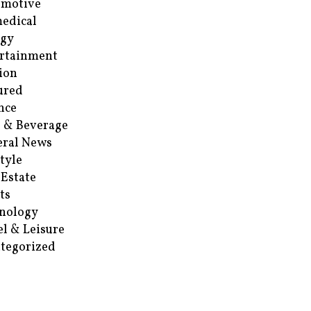
omotive
edical
rgy
rtainment
ion
ured
nce
 & Beverage
ral News
style
 Estate
ts
nology
el & Leisure
tegorized