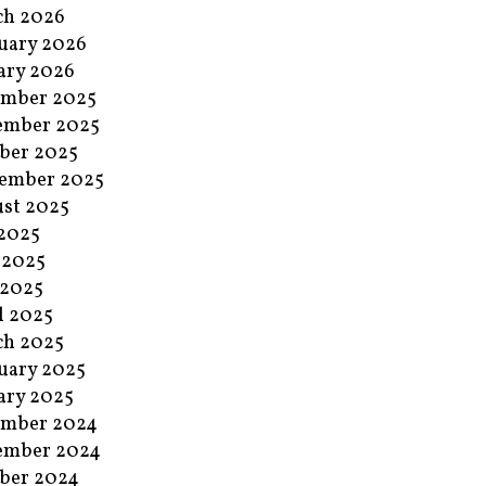
ch 2026
uary 2026
ary 2026
ember 2025
ember 2025
ber 2025
ember 2025
st 2025
 2025
 2025
 2025
l 2025
ch 2025
uary 2025
ary 2025
ember 2024
ember 2024
ber 2024