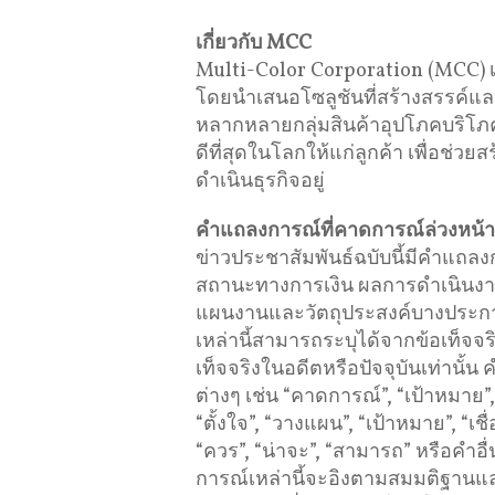
เกี่ยวกับ
MCC
Multi-Color Corporation (MCC) 
โดยนำเสนอโซลูชันที่สร้างสรรค์และ
หลากหลายกลุ่มสินค้าอุปโภคบริโภค 
ดีที่สุดในโลกให้แก่ลูกค้า เพื่อช่ว
ดำเนินธุรกิจอยู่
คำแถลงการณ์ที่คาดการณ์ล่วงหน้า
ข่าวประชาสัมพันธ์ฉบับนี้มีคำแถลง
สถานะทางการเงิน ผลการดำเนินงา
แผนงานและวัตถุประสงค์บางประการท
เหล่านี้สามารถระบุได้จากข้อเท็จจริง
เท็จจริงในอดีตหรือปัจจุบันเท่านั
ต่างๆ เช่น “คาดการณ์”, “เป้าหมาย”
“ตั้งใจ”, “วางแผน”, “เป้าหมาย”, “เชื่อ
“ควร”, “น่าจะ”, “สามารถ” หรือคำอ
การณ์เหล่านี้จะอิงตามสมมติฐานและก