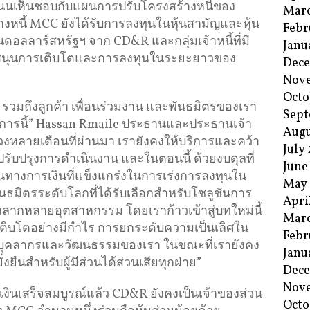
นนเห็นชอบกับแผนการปรับโครงสร้างหนี้ของ
Mar
นี้ MCC ยังได้รับการลงทุนในหุ้นสามัญและหุ้น
Febr
านดอลลาร์สหรัฐฯ จาก CD&R และกลุ่มเจ้าหนี้ที่มี
Janu
ับสนุนการเติบโตและการลงทุนในระยะยาวของ
Dec
Nov
Octo
C รวมถึงลูกค้า เพื่อนร่วมงาน และพันธมิตรของเรา
Sept
การนี้” Hassan Rmaile ประธานและประธานเจ้า
Augu
วงหลายเดือนที่ผ่านมา เรายังคงให้บริการและคว้า
July
รับปรุงการดำเนินงาน และในตอนนี้ ด้วยงบดุลที่
June
านทางการเงินที่แข็งแกร่งในการเร่งการลงทุนใน
May
ันธมิตรระดับโลกที่ได้รับเลือกสำหรับโซลูชันการ
Apri
หลากหลายอุตสาหกรรม โดยเราก้าวเข้าสู่บทใหม่นี้
Mar
ารเติบโตอย่างมีกำไร การยกระดับความเป็นเลิศใน
Febr
บุคลากรและวัฒนธรรมของเรา ในขณะที่เรายังคง
Janu
งยืนสำหรับผู้มีส่วนได้ส่วนเสียทุกฝ่าย”
Dec
Nov
ินเสร็จสมบูรณ์แล้ว CD&R ยังคงเป็นเจ้าของส่วน
Octo