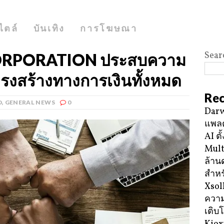
ไตล์
บันเทิง
การโฆษณา
Sear
ORPORATION ประสบความ
รงสร้างทางการเงินทั้งหมด
Rec
D
,
GENERAL NEWS
0
Darw
แพลต
AI ตั
Mult
ล้าน
สำหร
Xsol
ความ
เติบ