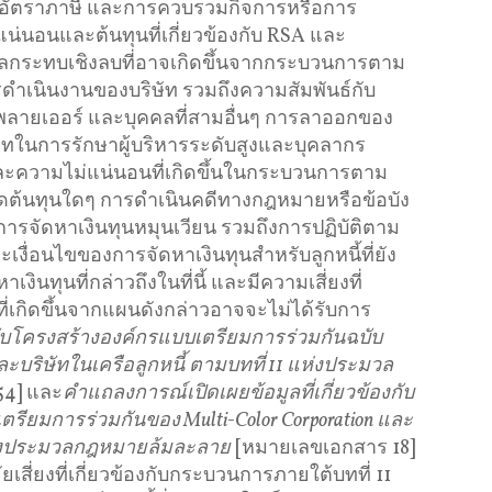
งอัตราภาษี และการควบรวมกิจการหรือการ
่นอนและต้นทุนที่เกี่ยวข้องกับ RSA และ
กระทบเชิงลบที่อาจเกิดขึ้นจากกระบวนการตาม
ำเนินงานของบริษัท รวมถึงความสัมพันธ์กับ
พพลายเออร์ และบุคคลที่สามอื่นๆ การลาออกของ
ในการรักษาผู้บริหารระดับสูงและบุคลากร
และความไม่แน่นอนที่เกิดขึ้นในกระบวนการตาม
้นทุนใดๆ การดำเนินคดีทางกฎหมายหรือข้อบัง
ารจัดหาเงินทุนหมุนเวียน รวมถึงการปฏิบัติตาม
ื่อนไขของการจัดหาเงินทุนสำหรับลูกหนี้ที่ยัง
ินทุนที่กล่าวถึงในที่นี้ และมีความเสี่ยงที่
่เกิดขึ้นจากแผนดังกล่าวอาจจะไม่ได้รับการ
บโครงสร้างองค์กรแบบเตรียมการร่วมกันฉบับ
ะบริษัทในเครือลูกหนี้
ตามบทที่
11
แห่งประมวล
54] และ
คำแถลงการณ์เปิดเผยข้อมูลที่เกี่ยวข้องกับ
ตรียมการร่วมกันของ
Multi-Color Corporation
และ
งประมวลกฎหมายล้มละลาย
[หมายเลขเอกสาร 18]
เสี่ยงที่เกี่ยวข้องกับกระบวนการภายใต้บทที่ 11