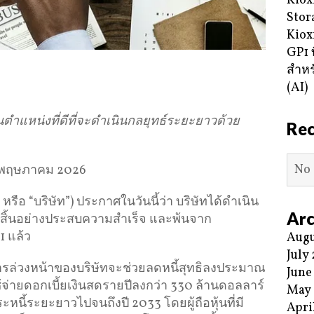
Kiox
Stor
Kiox
GP1 ท
สำหร
(AI)
นตำแหน่งที่ดีที่จะดำเนินกลยุทธ์ระยะยาวด้วย
Re
No 
 พฤษภาคม 2026
ือ “บริษัท”) ประกาศในวันนี้ว่า บริษัทได้ดำเนิน
Arc
จสิ้นอย่างประสบความสำเร็จ และพ้นจาก
1 แล้ว
Augu
July
ารล่วงหน้าของบริษัทจะช่วยลดหนี้สุทธิลงประมาณ
June
้จ่ายดอกเบี้ยเงินสดรายปีลงกว่า 330 ล้านดอลลาร์
May
ี้ระยะยาวไปจนถึงปี 2033 โดยผู้ถือหุ้นที่มี
Apri