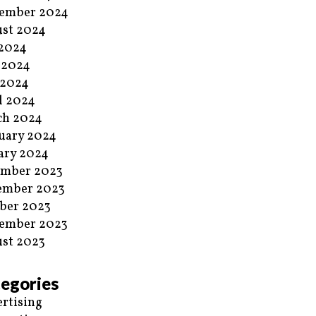
ember 2024
st 2024
 2024
 2024
 2024
l 2024
ch 2024
uary 2024
ary 2024
ember 2023
ember 2023
ber 2023
ember 2023
st 2023
egories
rtising