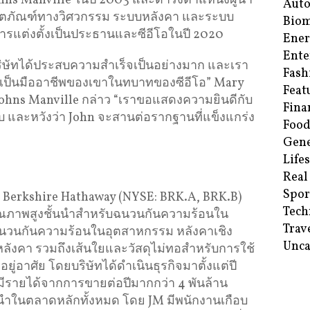
hns Manville ในปี 2003 และดำรงตำแหน่งผู้นำ
Aut
 ผลิตภัณฑ์ทางวิศวกรรม ระบบหลังคา และระบบ
Biom
การแต่งตั้งเป็นประธานและซีอีโอในปี 2020
Ene
Ente
ริษัทได้ประสบความสำเร็จเป็นอย่างมาก และเรา
Fash
ป็นมืออาชีพของเขาในทบาทของซีอีโอ” Mary
Feat
hns Manville กล่าว “เราขอแสดงความยินดีกับ
Fina
บ และหวังว่า John จะสานต่อรากฐานที่แข็งแกร่ง
Food
Gene
Life
Real
Spor
ือ Berkshire Hathaway (NYSE: BRK.A, BRK.B)
Tech
คุณภาพสูงชั้นนำสำหรับฉนวนกันความร้อนใน
Trav
นวนกันความร้อนในอุตสาหกรรม หลังคาเชิง
Unca
งคา รวมถึงเส้นใยและวัสดุไม่ทอสำหรับการใช้
ู่อาศัย โดยบริษัทได้ดำเนินธุรกิจมาตั้งแต่ปี
์ มีรายได้จากการขายต่อปีมากกว่า 4 พันล้าน
นำในตลาดหลักทั้งหมด โดย JM มีพนักงานเกือบ