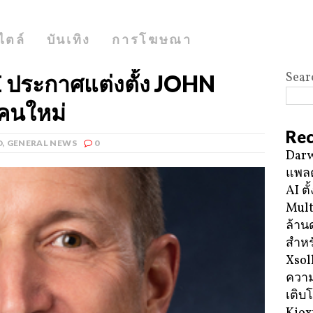
ไตล์
บันเทิง
การโฆษณา
Sear
ประกาศแต่งตั้ง JOHN
คนใหม่
Rec
D
,
GENERAL NEWS
0
Darw
แพลต
AI ตั
Mult
ล้าน
สำหร
Xsol
ความ
เติบ