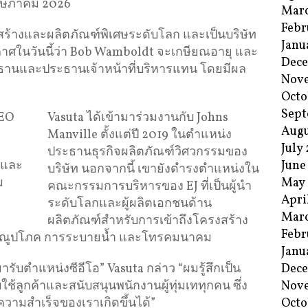
ฤษภาคม 2026
Mar
Febr
่อสร้างและผลิตภัณฑ์พิเศษระดับโลก และเป็นบริษัท
Janu
าศในวันนี้ว่า Bob Wamboldt จะเกษียณอายุ และ
Dec
ะธานและประธานเจ้าหน้าที่บริหารแทน โดยมีผล
Nov
Octo
Sept
Vasuta ได้เข้ามาร่วมงานกับ Johns
Augu
Manville ตั้งแต่ปี 2019 ในตำแหน่ง
July
ประธานธุรกิจผลิตภัณฑ์วิศวกรรมของ
อและ
June
บริษัท นอกจากนี้ เขายังดำรงตำแหน่งใน
ม
May
คณะกรรมการบริหารของ EJ ที่เป็นผู้นำ
Apri
ระดับโลกและผู้ผลิตเอกชนด้าน
Mar
ผลิตภัณฑ์สำหรับการเข้าถึงโครงสร้าง
Febr
ธารณูปโภค การระบายน้ำ และโทรคมนาคม
Janu
้ามารับตำแหน่งซีอีโอ” Vasuta กล่าว “ผมรู้สึกเป็น
Dec
บใช้ลูกค้าและสนับสนุนพนักงานผู้ทุ่มเททุกคน ซึ่ง
Nov
วามสำเร็จของเราเกิดขึ้นได้”
Octo