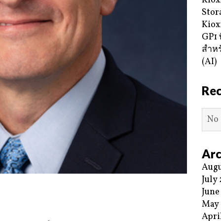
Kiox
Stor
Kiox
GP1 ท
สำหร
(AI)
Re
No 
Arc
Augu
July
June
May
Apri