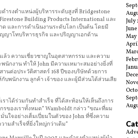
Sept
คยดำรงตำแหน่งผู้บริหารระดับสูงที่ Bridgestone
Augu
irestone Building Products International และ
July
ด และการดำเนินงานระดับโลก เป็นต้น โดยมี
June
ริญญาโทบริหารธุรกิจ และปริญญาเอกด้าน
May
Apri
Mar
สูจน์แล้ว ความเชี่ยวชาญในอุตสาหกรรม และความ
Febr
ละพนักงาน ทำให้ John มีความเหมาะสมอย่างยิ่งที่
Janu
นต่อประวัติศาสตร์ 168 ปีของบริษัทด้วยการ
Dec
บพนักงาน ลูกค้า เจ้าของ และผู้มีส่วนได้ส่วนเสีย
Nov
Octo
Sept
ี่เราได้ร่วมกันทำสำเร็จ ที่ได้สะท้อนให้เห็นถึงการ
Augu
กรของเราทั้งหมด” Wamboldt กล่าว “ขณะที่ผม
มั่นใจอย่างเต็มเปี่ยมในตัวของ John ที่ซึ่งความ
Cat
ามสำเร็จที่ยิ่งใหญ่กว่าเดิม”
Adve