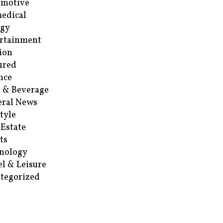
omotive
edical
rgy
rtainment
ion
ured
nce
 & Beverage
ral News
style
 Estate
ts
nology
el & Leisure
tegorized