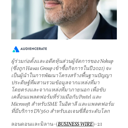
ผู้ร่วมก่อตั้งและอดีตหุ้นส่วนผู้จัดการของ
Nohup
(
ซึ่งถูก
Havas Group
เข้าซื้อกิจการในปี
2021)
จะ
เป็นผู้นำในการพัฒนาโครงสร้างพื้นฐานปัญญา
ประดิษฐ์ที่ผสานรวมข้อมูลจากแหล่งที่มา
โดยตรงและจากแหล่งที่มาภายนอก
เพื่อขับ
เคลื่อนแพลตฟอร์มที่ร่วมมือกับ
Postel
และ
Microsoft
สำหรับ
SME
ในอิตาลี
และแพลตฟอร์ม
ที่มีบริการ
DV360
สำหรับเอเจนซี่สื่อระดับโลก
ลอนดอนและมิลาน–(
BUSINESS WIRE
)–21