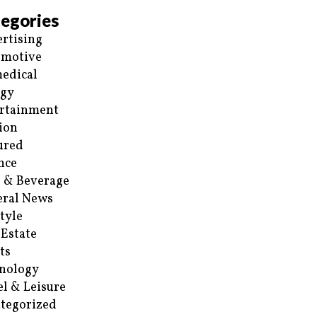
egories
rtising
omotive
edical
rgy
rtainment
ion
ured
nce
 & Beverage
ral News
style
 Estate
ts
nology
el & Leisure
tegorized