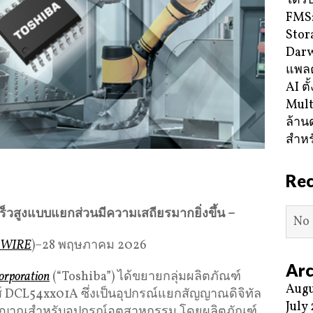
ได้ร
FMS:
Stor
Darw
แพลต
AI ตั
Mult
ล้าน
สำหร
Re
็วสูงแบบแยกส่วนมีความเสถียรมากยิ่งขึ้น –
No 
 WIRE
)–28 พฤษภาคม 2026
Arc
orporation
(“Toshiba”) ได้ขยายกลุ่มผลิตภัณฑ์
Augu
ส์ DCL54xx01A ซึ่งเป็นอุปกรณ์แยกสัญญาณดิจิทัล
July
ัญญาณสำหรับอุปกรณ์อุตสาหกรรม โดยผลิตภัณฑ์