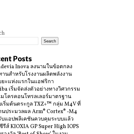
ch
Search
ent Posts
devia Inova ลงนามในข้อตกลง
ทานสำหรับโรงงานผลิตพลังงาน
ขยะแห่งแรกในแอฟริกา
iba เริ่มจัดส่งตัวอย่างทางวิศวกรรม
ไมโครคอนโทรลเลอร์มาตรฐาน
บเริ่มต้นตระกูล TXZ+™ กลุ่ม M4V ที่
กนประมวลผล Arm® Cortex® ‑M4
ับแอปพลิเคชันควบคุมระบบแล้ว
ซีรีส์ KIOXIA GP Super High IOPS