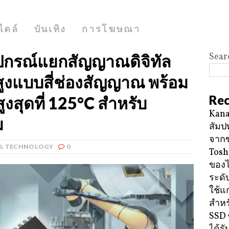
ไตล์
บันเทิง
การโฆษณา
Sear
ุปกรณ์แยกสัญญาณดิจิทัล
ูงแบบสี่ช่องสัญญาณ พร้อม
Rec
งสุดที่ 125°C สำหรับ
Kana
ม
สัมป
จาก
D
,
TECHNOLOGY
0
Tosh
ของ
ระดั
ใช้แ
สำหร
SSD 