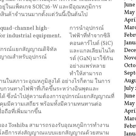
June
จุอยู่ในแพ็คเกจ SOIC16-W และมีอุณหภูมิการ
May
งสินค้าจำนวนมากตั้งแต่วันนี้เป็นต้นไป
Apri
Mar
การนำอุปกรณ์
Febr
ไฟฟ้าที่ทำจากซิลิ
Janu
คอนคาร์ไบด์ (SiC)
ุปกรณ์แยกสัญญาณดิจิทัล
Dec
และแกลเลียมไนไต
ัญญาณสำหรับอุปกรณ์
Nov
รด์ (GaN) มาใช้กัน
Octo
อย่างแพร่หลาย
Sept
ทำให้สามารถ
Augu
นในสภาวะอุณหภูมิสูงได้ อย่างไรก็ตาม ในการ
July
วนทางไฟฟ้าที่เกิดขึ้นระหว่างอินพุตและ
June
ได้ ซึ่งนำไปสู่ความต้องการอุปกรณ์แยกสัญญาณที่
May
ุมมีความเสถียร พร้อมทั้งมีความทนทานต่อ
Apri
ือที่เพิ่มมากขึ้น
Mar
่ของ Toshiba สามารถรองรับอุณหภูมิการทำงาน
Febr
ทคโนโลยีการส่งสัญญาณแบบแยกสัญญาณด้วยสนาม
Janu