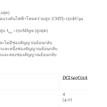
ูงสุด)
รงดันไฟฟ้าโหมดร่วมสูง: |CMTI|=150kV/μs
ูง: t
=150Mbps (สูงสุด)
bps
และไม่มีช่องสัญญาณย้อนกลับ
าและหนึ่งช่องสัญญาณย้อนกลับ
้าและสองช่องสัญญาณย้อนกลับ
DCL540C01A
D
4
4
(4:0)
(