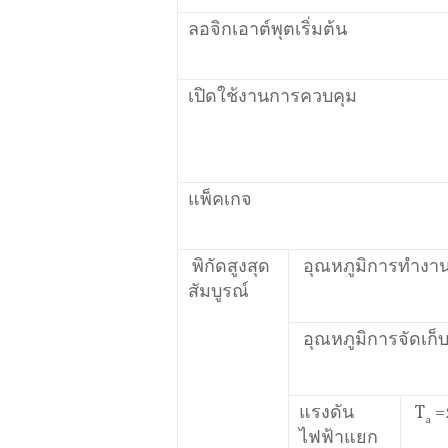
ลอจิกเอาต์พุตเริ่มต้น
เปิดใช้งานการควบคุม
แพ็คเกจ
พิกัดสูงสุด
อุณหภูมิการทำงาน
สัมบูรณ์
อุณหภูมิการจัดเก็บ
แรงดัน
T
=
a
ไฟฟ้าแยก