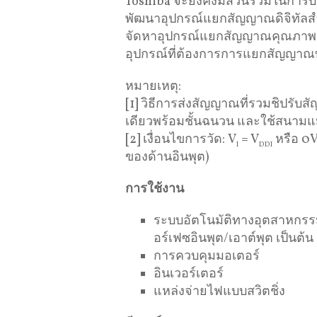
Toshiba จะยังคงมีส่วนร่วมในกา
พัฒนาอุปกรณ์แยกสัญญาณดิจิทัล
จัดหาอุปกรณ์แยกสัญญาณคุณภาพสูง
อุปกรณ์ที่ต้องการการแยกสัญญาณ
หมายเหตุ:
[1] วิธีการส่งสัญญาณที่รวมชิปร
เดียวพร้อมชั้นฉนวน และใช้สนาม
[2] เงื่อนไขการวัด: V
= V
หรือ 0V
I
DDI
ของด้านอินพุต)
การใช้งาน
ระบบอัตโนมัติทางอุตสาหกรรม
อร์เฟซอินพุต/เอาต์พุต เป็นต้น
การควบคุมมอเตอร์
อินเวอร์เตอร์
แหล่งจ่ายไฟแบบสวิตชิ่ง