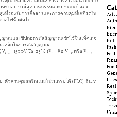
รบรรลุเป้าหมายความเป็นกลางทางคาร์บอนโดยการ
Cat
สำหรับอุปกรณ์อุตสาหกรรมและยานยนต์ และ
ที่รองรับการสื่อสารและการควบคุมที่เสถียรใน
Adve
ทางไฟฟ้าต่อไป
Aut
Biom
Ene
ับสัญญาณและชิปถอดรหัสสัญญาณเข้าไว้ในแพ็คเกจ
Ente
แม่เหล็กในการส่งสัญญาณ
Fash
, V
=1500V, Ta=25°C (V
คือ V
หรือ V
Feat
CM
DDI
DD1
DD2
Fina
Food
Gene
Life
: ตัวควบคุมลอจิกแบบโปรแกรมได้ (PLC), อินเท
Real
Spor
Tech
Trav
Unca