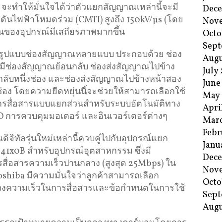
จะทำให้มั่นใจได้ว่าตัวแยกสัญญาณเหล่านี้จะมี
Dec
ไฟฟ้าโหมดร่วม (CMTI) สูงถึง 150kV/μs (โดย
Nov
นของอุปกรณ์มีเสถียรภาพมากขึ้น
Octo
Sept
นในรูปแบบช่องสัญญาณหลายแบบ ประกอบด้วย ช่อง
Augu
่มีช่องสัญญาณย้อนกลับ ช่องส่งสัญญาณไปข้าง
July
ับหนึ่งช่อง และช่องส่งสัญญาณไปข้างหน้าสอง
June
ง โดยความยืดหยุ่นนี้จะช่วยให้สามารถเลือกใช้
May
รสื่อสารแบบแยกส่วนสำหรับระบบอัตโนมัติทาง
Apri
O การควบคุมมอเตอร์ และอินเวอร์เตอร์ต่างๆ
Mar
Febr
จิทัลรุ่นใหม่เหล่านี้ควบคู่ไปกับอุปกรณ์แยก
Janu
41x0B สำหรับอุปกรณ์อุตสาหกรรม ซึ่งมี
Dec
สื่อสารความเร็วปานกลาง (สูงสุด 25Mbps) ใน
Nov
shiba มีความมั่นใจว่าลูกค้าสามารถเลือก
Octo
ช่วงความเร็วในการสื่อสารและข้อกำหนดในการใช้
Sept
Augu