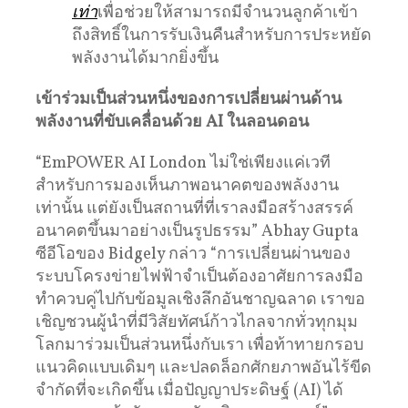
เท่า
เพื่อช่วยให้สามารถมีจำนวนลูกค้าเข้า
ถึงสิทธิ์ในการรับเงินคืนสำหรับการประหยัด
พลังงานได้มากยิ่งขึ้น
เข้าร่วมเป็นส่วนหนึ่งของการเปลี่ยนผ่านด้าน
พลังงานที่ขับเคลื่อนด้วย
AI
ในลอนดอน
“EmPOWER AI London ไม่ใช่เพียงแค่เวที
สำหรับการมองเห็นภาพอนาคตของพลังงาน
เท่านั้น แต่ยังเป็นสถานที่ที่เราลงมือสร้างสรรค์
อนาคตขึ้นมาอย่างเป็นรูปธรรม” Abhay Gupta
ซีอีโอของ Bidgely กล่าว “การเปลี่ยนผ่านของ
ระบบโครงข่ายไฟฟ้าจำเป็นต้องอาศัยการลงมือ
ทำควบคู่ไปกับข้อมูลเชิงลึกอันชาญฉลาด เราขอ
เชิญชวนผู้นำที่มีวิสัยทัศน์ก้าวไกลจากทั่วทุกมุม
โลกมาร่วมเป็นส่วนหนึ่งกับเรา เพื่อท้าทายกรอบ
แนวคิดแบบเดิมๆ และปลดล็อกศักยภาพอันไร้ขีด
จำกัดที่จะเกิดขึ้น เมื่อปัญญาประดิษฐ์ (AI) ได้