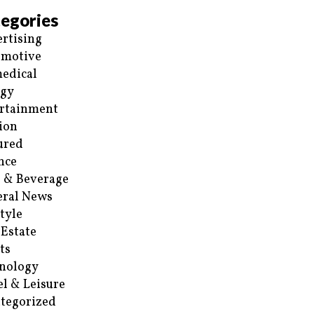
egories
rtising
omotive
edical
rgy
rtainment
ion
ured
nce
 & Beverage
ral News
style
 Estate
ts
nology
el & Leisure
tegorized