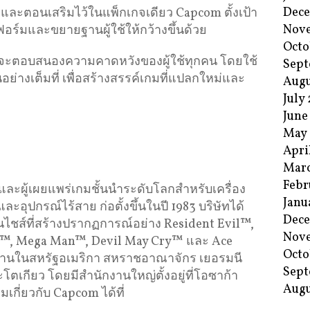
Dec
ละตอนเสริมไว้ในแพ็กเกจเดียว Capcom ตั้งเป้า
Nov
ร์มและขยายฐานผู้ใช้ให้กว้างขึ้นด้วย
Octo
ที่จะตอบสนองความคาดหวังของผู้ใช้ทุกคน โดยใช้
Sept
่างเต็มที่ เพื่อสร้างสรรค์เกมที่แปลกใหม่และ
Augu
July
June
May
Apri
Mar
Febr
 และผู้เผยแพร่เกมชั้นนำระดับโลกสำหรับเครื่อง
Janu
ะอุปกรณ์ไร้สาย ก่อตั้งขึ้นในปี 1983 บริษัทได้
Dec
ชส์ที่สร้างปรากฏการณ์อย่าง Resident Evil™,
Nov
er™, Mega Man™, Devil May Cry™ และ Ace
Octo
านในสหรัฐอเมริกา สหราชอาณาจักร เยอรมนี
Sept
ละโตเกียว โดยมีสำนักงานใหญ่ตั้งอยู่ที่โอซาก้า
Augu
มเกี่ยวกับ Capcom ได้ที่