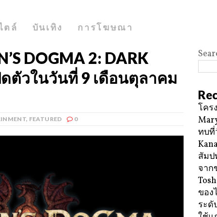
ไตล์
บันเทิง
การโฆษณา
Sear
’S DOGMA 2: DARK
ตัวในวันที่ 9 เดือนตุลาคม
Rec
โครง
Mary
AINMENT
,
FEATURED
0
ทบที่
Kana
สัมป
จาก
Tosh
ของ
ระดั