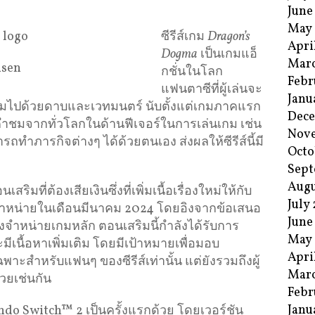
June
May
ซีรีส์เกม
Dragon’s
Apri
Dogma
เป็นเกมแอ็
Mar
isen
กชั่นในโลก
Febr
แฟนตาซีที่ผู้เล่นจะ
Janu
ต็มไปด้วยดาบและเวทมนตร์ นับตั้งแต่เกมภาคแรก
Dec
ับคำชมจากทั่วโลกในด้านฟีเจอร์ในการเล่นเกม เช่น
Nov
ถทำภารกิจต่างๆ ได้ด้วยตนเอง ส่งผลให้ซีรีส์นี้มี
Octo
Sept
Augu
เสริมที่ต้องเสียเงินซึ่งที่เพิ่มเนื้อเรื่องใหม่ให้กับ
July
จำหน่ายในเดือนมีนาคม 2024 โดยอิงจากข้อเสนอ
June
จำหน่ายเกมหลัก ตอนเสริมนี้กำลังได้รับการ
May
ละมีเนื้อหาเพิ่มเติม โดยมีเป้าหมายเพื่อมอบ
Apri
พาะสำหรับแฟนๆ ของซีรีส์เท่านั้น แต่ยังรวมถึงผู้
Mar
้วยเช่นกัน
Febr
Janu
o Switch™ 2 เป็นครั้งแรกด้วย โดยเวอร์ชัน