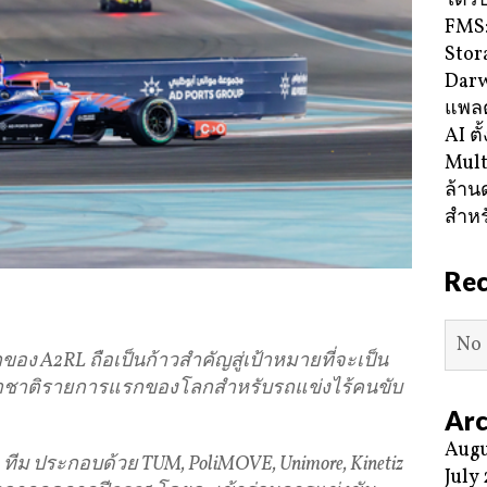
ได้ร
FMS:
Stor
Darw
แพลต
AI ตั
Mult
ล้าน
สำหร
Re
No 
รกของ
A2RL
ถือเป็นก้าวสำคัญสู่เป้าหมายที่จะเป็น
าชาติรายการแรกของโลกสำหรับรถแข่งไร้คนขับ
Arc
Augu
5
ทีม ประกอบด้วย
TUM, PoliMOVE, Unimore, Kinetiz
July