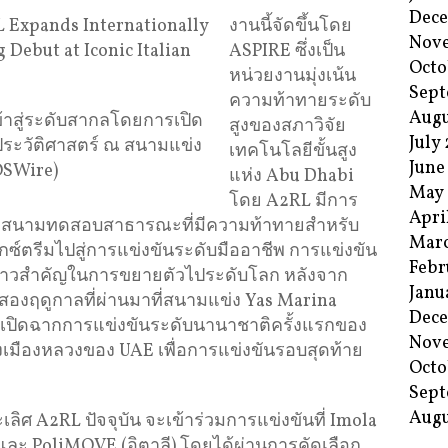
Dec
งานนี้จัดขึ้นโดย
Nov
ASPIRE ซึ่งเป็น
Octo
หน่วยงานมุ่งเน้น
Sept
ความท้าทายระดับ
Augu
้าสู่ระดับสากลโดยการเปิด
สูงของสภาวิจัย
July
ประวัติศาสตร์ ณ สนามแข่ง
เทคโนโลยีขั้นสูง
June
OSWire)
แห่ง Abu Dhabi
May
โดย A2RL มีการ
Apri
ากสนามทดสอบสาธารณะที่มีความท้าทายสำหรับ
Mar
ซ์ตรีมไปสู่การแข่งขันระดับมืออาชีพ การแข่งขัน
Febr
เป็นก้าวสำคัญในการขยายตัวไประดับโลก หลังจาก
Janu
องฤดูกาลที่ผ่านมาที่สนามแข่ง Yas Marina
Dec
รเปิดฉากการแข่งขันระดับนานาชาติครั้งแรกของ
Nov
งเมืองหลวงของ UAE เพื่อการแข่งขันรอบสุดท้าย
Octo
Sept
Augu
เลิศ A2RL ปัจจุบัน จะเข้าร่วมการแข่งขันที่ Imola
 และ PoliMOVE (อิตาลี) โดยได้ผ่านการคัดเลือก