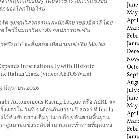
อกจากฤดูกาลปี
2025
โดยจะเข้าร่วมการแข่งขัน
June
แรกของโลกในยุโรป
May
Apri
ปอร์ต ชุมชนวิศวกรรมและนักศึกษาของอิตาลี โดย
Mar
ดโชว์ในมหาวิทยาลัย ก่อนการแข่งขัน
Febr
Janu
าลปี
2026
จะสิ้นสุดลงที่สนามแข่ง
Yas Marina
Dec
Nov
xpands Internationally with Historic
Octo
ic Italian Track (Video: AETOSWire)
Sept
Augu
9 มิถุนายน 2026
July
June
habi Autonomous Racing League หรือ A2RL จะ
May
งแรกใน วันที่ 5 เดือนกันยายน ปี 2026 ที่ Imola
Apri
ร้คันขับอย่างเต็มรูปแบบถึง 5 คันตามพื้นฐาน
Mar
มาสู่สนามแข่งระดับตำนานและท้าทายที่สุดแห่ง
Febr
Janu