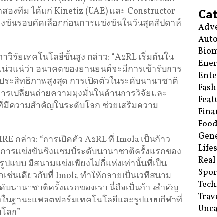
องทีม ได้แก่ Kinetiz (UAE) และ Constructor
Cat
่งขันรอบคัดเลือกก่อนการแข่งขันในวันสุดสัปดาห์
Adve
Aut
Biom
าวิจัยเทคโนโลยีขั้นสูง กล่าว: “A2RL เริ่มต้นใน
Ene
งแน่วแน่ว่า อนาคตของยานยนต์จะมีการเข้ารับการ
Ente
ประสิทธิภาพสูงสุด การเปิดตัวในระดับนานาชาติ
Fash
การเปลี่ยนถ่ายความมุ่งมั่นในด้านการวิจัยและ
Feat
ที่มีความสำคัญในระดับโลก ช่วยเสริมความ
Fina
Food
Gene
 กล่าว: “การเปิดตัว A2RL ที่ Imola เป็นก้าว
Life
ัดการแข่งขันชิงแชมป์ระดับนานาชาติครั้งแรกของ
Real
แบบ มีสนามแข่งเพียงไม่กี่แห่งเท่านั้นที่เป็น
Spor
เช่นเดียวกับที่ Imola ทำให้กลายเป็นเวทีสนาม
Tech
ดับนานาชาติครั้งแรกของเรา นี่ถือเป็นก้าวสำคัญ
Trav
้งในฐานะแพลตฟอร์มเทคโนโลยีและรูปแบบกีฬาที่
Unca
บโลก”