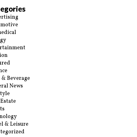
egories
rtising
omotive
edical
rgy
rtainment
ion
ured
nce
 & Beverage
ral News
style
 Estate
ts
nology
el & Leisure
tegorized