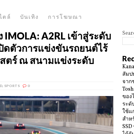
ไตล์
บันเทิง
การโฆษณา
Sear
 IMOLA: A2RL เข้าสู่ระดับ
ดตัวการแข่งขันรถยนต์ไร้
Rec
าสตร์ ณ สนามแข่งระดับ
Kana
สัมป
จาก
D
,
SPORTS
0
Tosh
ของ
ระดั
ใช้แ
สำหร
SSD 