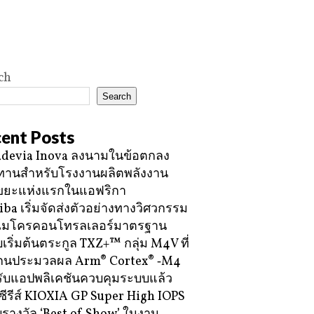
ch
Search
ent Posts
devia Inova ลงนามในข้อตกลง
ทานสำหรับโรงงานผลิตพลังงาน
ขยะแห่งแรกในแอฟริกา
iba เริ่มจัดส่งตัวอย่างทางวิศวกรรม
ไมโครคอนโทรลเลอร์มาตรฐาน
บเริ่มต้นตระกูล TXZ+™ กลุ่ม M4V ที่
กนประมวลผล Arm® Cortex® ‑M4
ับแอปพลิเคชันควบคุมระบบแล้ว
ซีรีส์ KIOXIA GP Super High IOPS