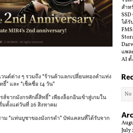
ใช้แ
สำหร
SSD 
ได้ร
FMS:
Stor
Darw
แพลต
AI ตั
Re
นต์ต่าง ๆ รวมถึง “ร้านค้าแลกเปลี่ยนทองคำแท่ง
ทธิ์” และ “เช็คชื่อ
14
วัน”
No 
์จากมังกรศักดิ์สิทธิ์” เพียงล็อกอินเข้าสู่เกมใน
มตั้งแต่วันที่
26
สิงหาคม
Arc
ราม “แท่นบูชาของมังกรดำ” บัฟแคลนที่ได้รับจาก
Augu
July