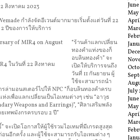
June
22 สิงหาคม 2023
May
e กำลังจัดอีเวนต์มากมายเริ่มตั้งแต่วันที่ 22
Apri
 2 ปีของการให้บริการ
Mar
Febr
“ร้านค้าแลกเปลี่ยน
Janu
ทองคำแท่งของก็
Dec
อบลินทองคำ” จะ
Nov
 ในวันที่ 22 สิงหาคม
เปิดให้บริการจนถึง
Octo
วันที่ 11 กันยายน ผู้
Sept
ใช้จะสามารถนำ
Augu
กการล่ามอนสเตอร์ไปให้ NPC “ก็อบลินทองคำครบ
July
ละแห่งเพื่อแลกเปลี่ยนเป็นไอเทมต่างๆ เช่น “อาวุธ
June
ondary Weapons and Earrings)”, “ศิลาเสริมพลัง
May
ป้ายเทพมังกรครบรอบ 2 ปี”
Apri
Mar
ธิ์” จะเปิดโอกาสให้ผู้ใช้รวมไอเทมที่มีเกรดสูงสุด
Febr
อนอีกครั้ง และผู้ใช้จะสามารถรับไอเทมต่าง ๆ
Janu