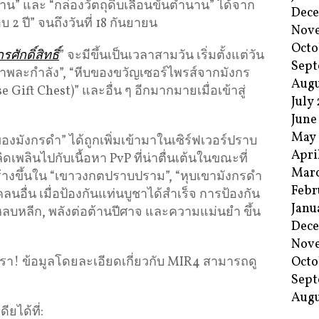
น” และ “กล่องวัตถุดิบเลื่อนขั้นตำนาน” ได้จาก
Dec
บ 2 ปี” จนถึงวันที่ 18 กันยายน
Nov
Octo
ักดิ์สิทธิ์
” จะมีขึ้นเป็นเวลาสามวัน เริ่มตั้งแต่วัน
Sept
“ยาพละกำลัง”, “หีบของขวัญเซอร์ไพรส์จากมังกร
Augu
se Gift Chest)” และอื่น ๆ อีกมากมายเมื่อเข้าสู่
July
June
May
งมังกรดำ” ได้ถูกเพิ่มเข้ามาในเซิร์ฟเวอร์ปราบ
Apri
พลินไปกับเนื้อหา PvP ที่น่าตื่นเต้นในขณะที่
Mar
ร้างขึ้นใน “เขาวงกตปราบปราม”, “หุบเขามังกรดำ
Febr
นอื่น เมื่อป้องกันแท่นบูชาได้สำเร็จ การป้องกัน
Janu
มหลบหลีก, พลังต่อต้านปีศาจ และความแม่นยำ ขึ้น
Dec
Nov
รา! ข้อมูลโดยละเอียดเกี่ยวกับ MIR4 สามารถดู
Octo
Sept
Augu
ยได้ที่: