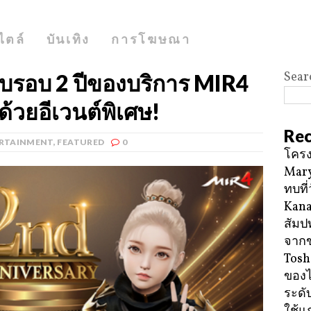
ไตล์
บันเทิง
การโฆษณา
Sear
อบ 2 ปีของบริการ MIR4
วยอีเวนต์พิเศษ!
Rec
RTAINMENT
,
FEATURED
0
โครง
Mary
ทบที่
Kana
สัมป
จาก
Tosh
ของ
ระดั