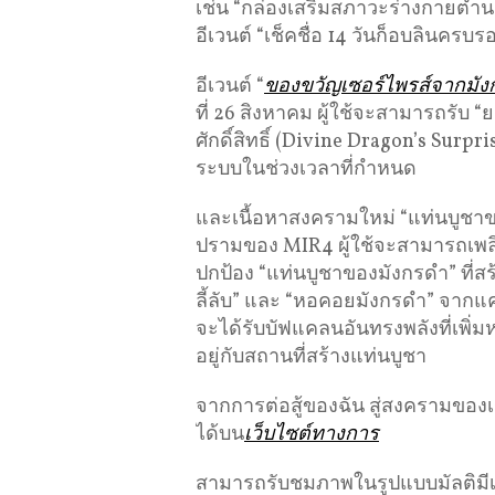
เช่น “กล่องเสริมสภาวะร่างกายตำนา
อีเวนต์ “เช็คชื่อ 14 วันก็อบลินครบรอ
อีเวนต์ “
ของขวัญเซอร์ไพรส์จากมังกรศ
ที่ 26 สิงหาคม ผู้ใช้จะสามารถรับ 
ศักดิ์สิทธิ์ (Divine Dragon’s Surpri
ระบบในช่วงเวลาที่กำหนด
และเนื้อหาสงครามใหม่ “แท่นบูชาขอ
ปรามของ MIR4 ผู้ใช้จะสามารถเพลิดเ
ปกป้อง “แท่นบูชาของมังกรดำ” ที่ส
ลี้ลับ” และ “หอคอยมังกรดำ” จากแคล
จะได้รับบัฟแคลนอันทรงพลังที่เพิ่
อยู่กับสถานที่สร้างแท่นบูชา
จากการต่อสู้ของฉัน สู่สงครามของเ
ได้บน
เว็บไซต์ทางการ
สามารถรับชมภาพในรูปแบบมัลติมีเดี