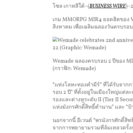
โซล เกาหลีใต้–(
BUSINESS WIRE
)–
เกม MMORPG MIR4 ยอดฮิตของ Wemad
สิงหาคม เพื่อเฉลิมฉลองวันครบรอบ
Wemade ฉลองครบรอบ 2 ปีของ MIR4
(กราฟิก: Wemade)
“แท่งโลหะทองคำมีร์” ที่ได้รับจา
รอบ 2 ปี” ที่ตั้งอยู่ในเมืองใหญ่แต่
รองและต่างหูระดับ II (Tier II Sec
แห่งมังกรศักดิ์สิทธิ์ตำนาน” และ “
นอกจากนี้ อีเวนต์ “พรมังกรศักดิ์สิท
จากการพยายามรวมที่ล้มเหลวครั้งก่