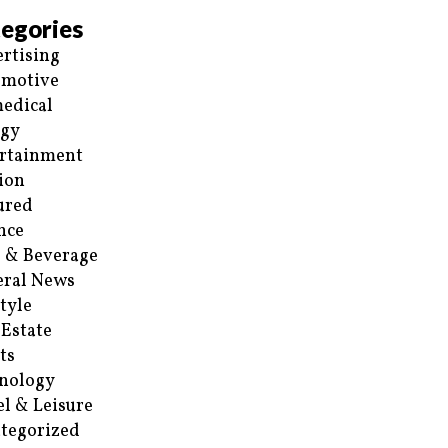
egories
rtising
omotive
edical
rgy
rtainment
ion
ured
nce
 & Beverage
ral News
style
 Estate
ts
nology
el & Leisure
tegorized