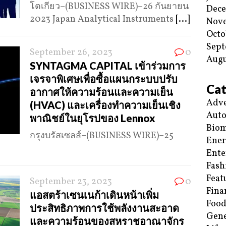
โตเกียว–(BUSINESS WIRE)–26 กันยายน
Dec
2023 Japan Analytical Instruments
[...]
Nov
Octo
Sept
September 26, 2023
0
Augu
SYNTAGMA CAPITAL เข้าร่วมการ
เจรจาพิเศษเพื่อซื้อแผนกระบบปรับ
Cat
อากาศให้ความร้อนและความเย็น
Adve
(HVAC) และเครื่องทำความเย็นเชิง
Aut
พาณิชย์ในยุโรปของ Lennox
Biom
กรุงบรัสเซลส์–(BUSINESS WIRE)–25
Ene
Ente
Fash
Feat
September 23, 2023
0
Fina
แอสตร้าเซนเนก้าเดินหน้าเพิ่ม
Food
ประสิทธิภาพการใช้พลังงานสะอาด
Gene
และความร้อนของสหราชอาณาจักร