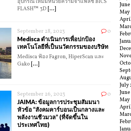
อุปกรณ์ใหม่มีหน่วยความจำแฟลช BiCS
June
FLASH™ 3D
[...]
May
Apri
Mar
September 28, 2023
0
Febr
Medisca ดำเนินการเพื่อปกป้อง
Janu
เทคโนโลยีที่เป็นนวัตกรรมของบริษัท
Dec
Nov
Medisca ฟ้อง Fagron, HiperScan และ
Octo
Gako
[...]
Sept
Augu
July
June
September 26, 2023
0
May
JAIMA: ข้อมูลการประชุมสัมมนา
Apri
หัวข้อ “สังคมคาร์บอนเป็นกลางและ
Mar
พลังงานชีวมวล” (ที่จัดขึ้นใน
Febr
ประเทศไทย)
Janu