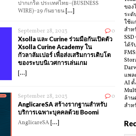
ปากเกร็ด ประเทศไทย–(BUSINESS
ของ
WIRE)–29 กันยายน
[...]
ระดั
ใช้แ
สำหร
September 28, 2023
0
SSD 
Xsolla และ Curine ร่วมมือกันเปิดตัว
ได้ร
Xsolla Curine Academy ใน
FMS:
กัวลาลัมเปอร์ เพื่อส่งเสริมการเติบโต
Stor
ของระบบนิเวศการเล่นเกม
Darw
[...]
แพลต
AI ตั
Mult
September 28, 2023
0
ล้าน
AnglicareSA สร้างรากฐานสำหรับ
สำหร
บริการเฉพาะบุคคลด้วย Boomi
AnglicareSA
[...]
Re