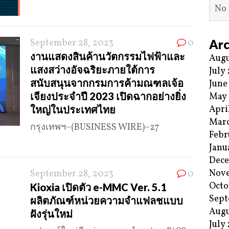
No 
September 28, 2023
0
Arc
งานแสดงสินค้านวัตกรรมไฟฟ้าและ
Augu
แสงสว่างอัจฉริยะภายใต้การ
July
สนับสนุนจากกรมการค้ามณฑลเจ้อ
June
เจียงประจำปี 2023 เปิดฉากอย่างยิ่ง
May
ใหญ่ในประเทศไทย
Apri
Mar
กรุงเทพฯ–(BUSINESS WIRE)–27
Febr
Janu
Dec
Nov
September 28, 2023
0
Octo
Kioxia เปิดตัว e-MMC Ver. 5.1
Sept
ผลิตภัณฑ์หน่วยความจำแฟลชแบบ
Augu
ฝังรุ่นใหม่
July