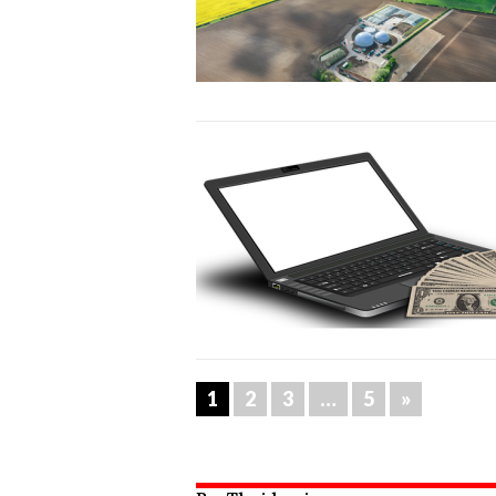
1
2
3
…
5
»