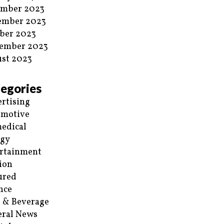
ember 2023
ember 2023
ber 2023
ember 2023
st 2023
egories
rtising
omotive
edical
rgy
rtainment
ion
ured
nce
 & Beverage
ral News