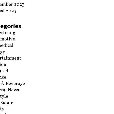
ember 2023
st 2023
egories
rtising
omotive
edical
rgy
rtainment
ion
ured
nce
 & Beverage
ral News
style
 Estate
ts