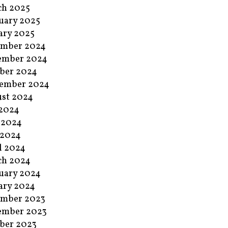
ch 2025
uary 2025
ary 2025
ember 2024
ember 2024
ber 2024
ember 2024
st 2024
 2024
 2024
 2024
l 2024
ch 2024
uary 2024
ary 2024
ember 2023
ember 2023
ber 2023