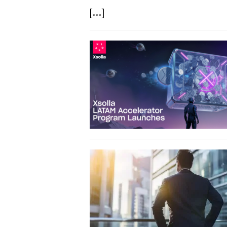
[...]