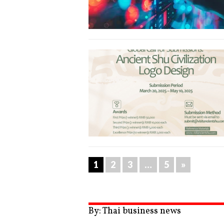
1
2
3
…
5
»
By: Thai business news