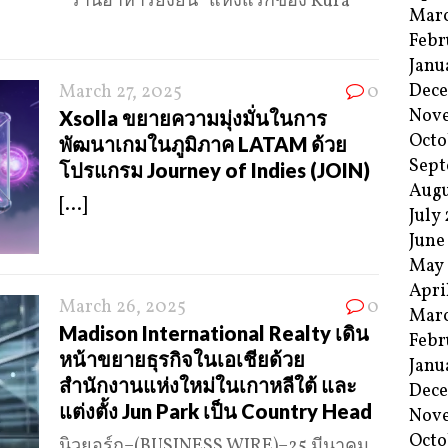
“ร้านอาหารยั่งยืน” แห่งแรกของ Kura
Mar
Febr
Janu
Dec
March 27, 2025
0
Nov
Xsolla ขยายความมุ่งมั่นในการ
Octo
พัฒนาเกมในภูมิภาค LATAM ด้วย
Sept
โปรแกรม Journey of Indies (JOIN)
Augu
[...]
July
June
May
Apri
March 26, 2025
0
Mar
Madison International Realty เดิน
Febr
หน้าขยายธุรกิจในเอเชียด้วย
Janu
สำนักงานแห่งใหม่ในเกาหลีใต้ และ
Dec
แต่งตั้ง Jun Park เป็น Country Head
Nov
Octo
นิวยอร์ก–(BUSINESS WIRE)–25 มีนาคม