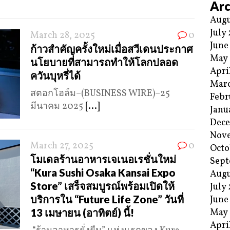
Arc
Augu
July
March 28, 2025
0
June
ก้าวสำคัญครั้งใหม่เมื่อสวีเดนประกาศ
May
นโยบายที่สามารถทำให้โลกปลอด
Apri
ควันบุหรี่ได้
Mar
สตอกโฮล์ม–(BUSINESS WIRE)–25
Febr
มีนาคม 2025
[...]
Janu
Dec
Nov
March 27, 2025
0
Octo
โมเดลร้านอาหารเจเนอเรชั่นใหม่
Sept
“Kura Sushi Osaka Kansai Expo
Augu
Store” เสร็จสมบูรณ์พร้อมเปิดให้
July
บริการใน “Future Life Zone” วันที่
June
13 เมษายน (อาทิตย์) นี้!
May
Apri