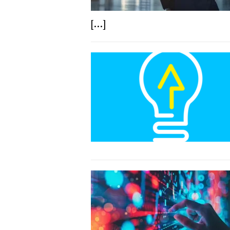
[...]