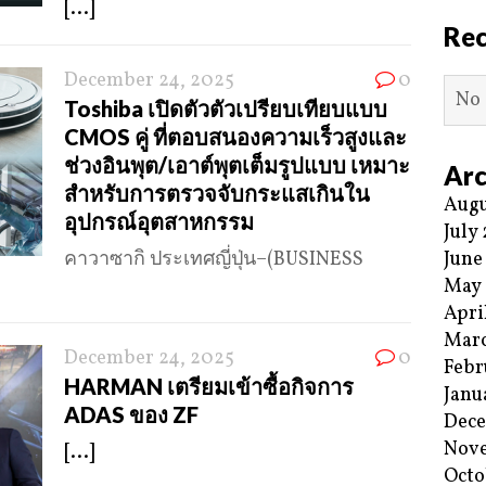
[...]
Re
December 24, 2025
0
No 
Toshiba เปิดตัวตัวเปรียบเทียบแบบ
CMOS คู่ ที่ตอบสนองความเร็วสูงและ
ช่วงอินพุต/เอาต์พุตเต็มรูปแบบ เหมาะ
Arc
สำหรับการตรวจจับกระแสเกินใน
Augu
อุปกรณ์อุตสาหกรรม
July
คาวาซากิ ประเทศญี่ปุ่น–(BUSINESS
June
May
Apri
Mar
December 24, 2025
0
Febr
HARMAN เตรียมเข้าซื้อกิจการ
Janu
ADAS ของ ZF
Dec
Nov
[...]
Octo