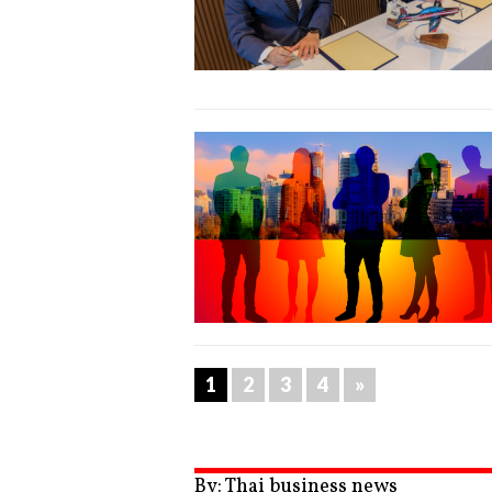
1
2
3
4
»
By: Thai business news