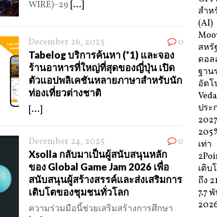
WIRE)–29
[...]
สำหร
(AI)
Moov
December 26, 2025
0
สหรัฐ
Tabelog บริการค้นหา (*1) และจอง
ดอลล
ร้านอาหารที่ใหญ่ที่สุดของญี่ปุ่น เปิด
ฐานร
ตัวแอปพลิเคชันหลายภาษาสำหรับนัก
อัตโน
ท่องเที่ยวต่างชาติ
Veda
ประ
[...]
2027 
205%
December 24, 2025
0
เท่า
Xsolla กลับมาเป็นผู้สนับสนุนหลัก
2Poi
ของ Global Game Jam 2026 เพื่อ
เติบโ
สนับสนุนผู้สร้างสรรค์และส่งเสริมการ
ถึง 
เติบโตของชุมชนทั่วโลก
7.7 
202
ความร่วมมือนี้ช่วยเสริมสร้างการศึกษา