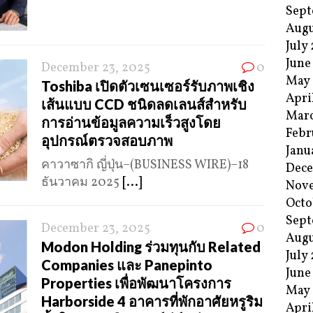
Sept
Augu
July
June
December 23, 2025
0
May
Toshiba เปิดตัวเซนเซอร์รับภาพเชิง
Apri
เส้นแบบ CCD ชนิดลดเลนส์สำหรับ
Mar
การอ่านข้อมูลความเร็วสูงโดย
Febr
อุปกรณ์ตรวจสอบภาพ
Janu
คาวาซากิ ญี่ปุ่น–(BUSINESS WIRE)–18
Dec
ธันวาคม 2025
[...]
Nov
Octo
Sept
December 23, 2025
0
Augu
Modon Holding ร่วมทุนกับ Related
July
Companies และ Panepinto
June
Properties เพื่อพัฒนาโครงการ
May
Harborside 4 อาคารที่พักอาศัยหรูริม
Apri