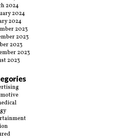
ch 2024
uary 2024
ary 2024
ember 2023
ember 2023
ber 2023
ember 2023
st 2023
egories
rtising
omotive
edical
rgy
rtainment
ion
ured