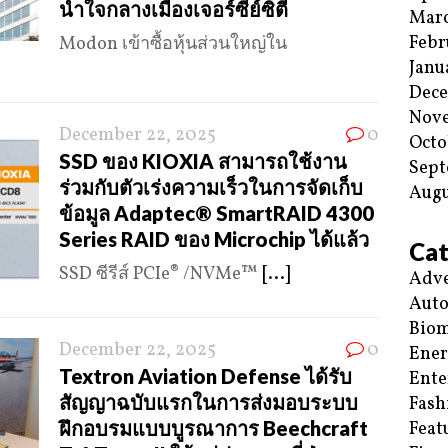
น้ำใจกลางเมืองเจอร์ซีย์ซิตี
Mar
Febr
Modon เข้าซื้อหุ้นส่วนใหญ่ใน
Janu
Dec
Nov
December 22, 2025
0
Octo
SSD ของ KIOXIA สามารถใช้งาน
Sept
ร่วมกับตัวเร่งความเร็วในการจัดเก็บ
Augu
ข้อมูล Adaptec® SmartRAID 4300
Series RAID ของ Microchip ได้แล้ว
Cat
SSD ซีรีส์ PCIe® /NVMe™
[...]
Adve
Aut
Biom
December 22, 2025
0
Ene
Textron Aviation Defense ได้รับ
Ente
สัญญาฉบับแรกในการส่งมอบระบบ
Fash
ฝึกอบรมแบบบูรณาการ Beechcraft
Feat