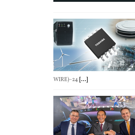
WIRE)–24
[...]