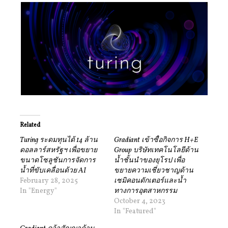
Related
Turing ระดมทุนได้ 14 ล้าน
Gradiant เข้าซื้อกิจการ H+E
ดอลลาร์สหรัฐฯ เพื่อขยาย
Group บริษัทเทคโนโลยีด้าน
ขนาดโซลูชันการจัดการ
น้ำชั้นนำของยุโรป เพื่อ
น้ำที่ขับเคลื่อนด้วย AI
ขยายความเชี่ยวชาญด้าน
February 28, 2025
เซมิคอนดักเตอร์และน้ำ
In "Energy"
ทางการอุตสาหกรรม
October 4, 2023
In "Featured"