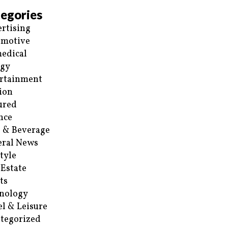
egories
rtising
omotive
edical
rgy
rtainment
ion
ured
nce
 & Beverage
ral News
style
 Estate
ts
nology
el & Leisure
tegorized