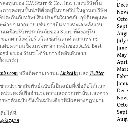
ลงทุนของ C.V. Starr & Co., Inc. และบริษัทใน
Dec
ะการลงทุนชั้นนำที่ตั้งอยู่ในหกทวีป ในฐานะบริษัท
Nov
์ประกันภัยทรัพย์สิน ประกันวินาศภัย อุบัติเหตุและ
Octo
ต่าง ๆ มากมาย เช่น การบิน ทางทะเล พลังงาน
Sept
เครือบริษัทประกันภัยของ Starr ที่ตั้งอยู่ใน
Augu
กง มอลตา สิงคโปร์ สวิตเซอร์แลนด์ และสหราช
July
ันดับความแข็งแกร่งทางการเงินของ A.M. Best
June
Lloyd's ของ Starr ได้รับการจัดอันดับจาก
May
็งแกร่ง)
Apri
Mar
nies.com
หรือติดตามเราบน
LinkedIn
และ
Twitter
Febr
Janu
ประชาสัมพันธ์ฉบับนี้เป็นฉบับที่เชื่อถือได้และ
Dec
ีจุดประสงค์เพื่ออำนวยความสะดวกเท่านั้น และควร
Nov
ภาษาต้นฉบับ ซึ่งเป็นฉบับเดียวที่มีผลทางกฎหมาย
Octo
Sept
ยได้ที่:
Augu
546274/en