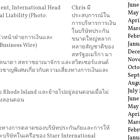
June
Chris มี
May
ประสบการณ์ใน
Apri
การบริหารการเงิน
Mar
ในบริษัทประกัน
Febr
วหน้าฝ่ายการเงินและ
ขนาดใหญ่หลาก
Janu
Business Wire)
หลายสัญชาติของ
Dec
สหรัฐอเมริกา มา
Nov
า แคนาดา สหราชอาณาจักร และสวิตเซอร์แลนด์
Octo
วชาญพิเศษเกี่ยวกับความเสี่ยงทางการเงินและ
Sept
Augu
July
Rhode Island และย้ายไปอยู่ลอนดอนเมื่อไม่
June
ืองลอนดอน
May
Apri
Mar
นชื่อทางการตลาดของบริษัทประกันภัยและการให้
Febr
บริษัทในเครือของ Starr International
Janu