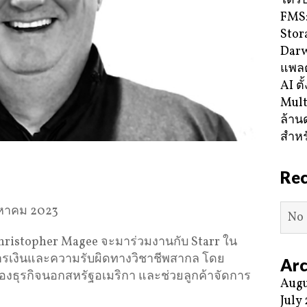
ได้ร
FMS:
Stor
Darw
แพลต
AI ตั
Mult
ล้าน
สำหร
Re
งหาคม 2023
No 
 Christopher Magee จะมาร่วมงานกับ Starr ใน
ารเงินและความรับผิดทางวิชาชีพสากล โดย
Arc
ของธุรกิจนอกสหรัฐอเมริกา และช่วยลูกค้าจัดการ
Augu
July