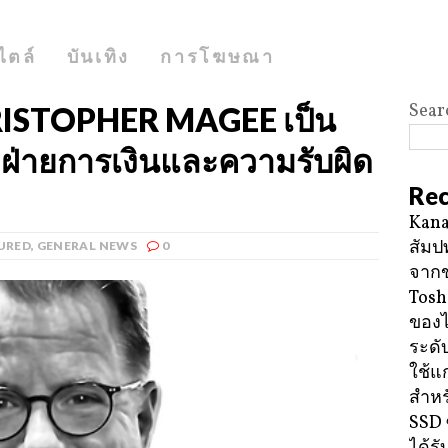
ไตล์
บันเทิง
การโฆษณา
Sear
HRISTOPHER MAGEE เป็น
ฝ่ายการเงินและความรับผิด
Rec
Kana
สัมป
URED
,
GENERAL NEWS
0
จาก
Tosh
ของ
ระดั
ใช้แ
สำหร
SSD 