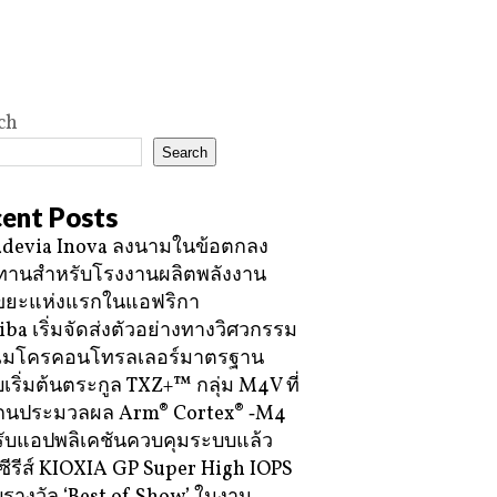
ch
Search
ent Posts
devia Inova ลงนามในข้อตกลง
ทานสำหรับโรงงานผลิตพลังงาน
ขยะแห่งแรกในแอฟริกา
iba เริ่มจัดส่งตัวอย่างทางวิศวกรรม
ไมโครคอนโทรลเลอร์มาตรฐาน
บเริ่มต้นตระกูล TXZ+™ กลุ่ม M4V ที่
กนประมวลผล Arm® Cortex® ‑M4
ับแอปพลิเคชันควบคุมระบบแล้ว
ซีรีส์ KIOXIA GP Super High IOPS