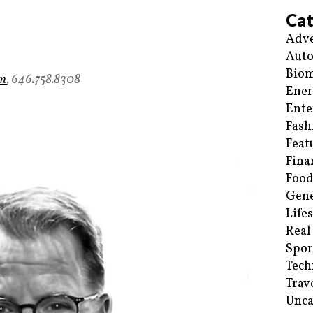
Cat
Adve
Aut
Biom
om
, 646.758.8308
Ene
Ente
Fash
Feat
Fina
Food
Gene
Life
Real
Spor
Tech
Trav
Unca