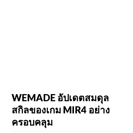
WEMADE อัปเดตสมดุล
สกิลของเกม MIR4 อย่าง
ครอบคลุม