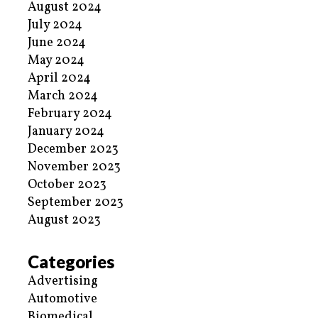
August 2024
July 2024
June 2024
May 2024
April 2024
March 2024
February 2024
January 2024
December 2023
November 2023
October 2023
September 2023
August 2023
Categories
Advertising
Automotive
Biomedical