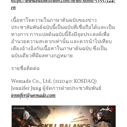
https://www.businesswire.com/news/home/53557124/
en
เนื้อหาใจความในภาษาต้นฉบับของข่าว
ประชาสัมพันธ์ฉบับนี้เป็นฉบับที่เชื่อถือได้และเป็น
ทางการ การแปลต้นฉบับนี้จึงมีจุดประสงค์เพื่อ
อำนวยความสะดวกเท่านั้น และควรนำไปเทียบ
เคียงอ้างอิงกับเนื้อหาในภาษาต้นฉบับ ซึ่งเป็น
ฉบับเดียวที่มีผลทางกฎหมาย
รายชื่อติดต่อ
Wemade Co., Ltd. (112040: KOSDAQ)
Jennifer Jung ผู้จัดการฝ่ายประชาสัมพันธ์
jennifer@wemade.com