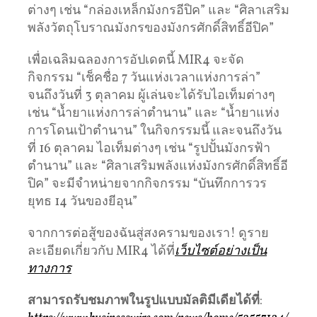
ต่างๆ เช่น “กล่องเหล็กมังกรอีปิค” และ “ศิลาเสริม
พลังวัตถุโบราณมังกรของมังกรศักดิ์สิทธิ์อีปิค”
เพื่อเฉลิมฉลองการอัปเดตนี้ MIR4 จะจัด
กิจกรรม “เช็คชื่อ 7 วันแห่งเวลาแห่งการล่า”
จนถึงวันที่ 3 ตุลาคม ผู้เล่นจะได้รับไอเท็มต่างๆ
เช่น “น้ำยาแห่งการล่าตำนาน” และ “น้ำยาแห่ง
การโดนเป้าตำนาน” ในกิจกรรมนี้ และจนถึงวัน
ที่ 16 ตุลาคม ไอเท็มต่างๆ เช่น “รูปปั้นมังกรฟ้า
ตำนาน” และ “ศิลาเสริมพลังแห่งมังกรศักดิ์สิทธิ์อี
ปิค” จะมีจำหน่ายจากกิจกรรม “บันทึกการวร
ยุทธ 14 วันของยีอุน”
จากการต่อสู้ของฉันสู่สงครามของเรา! ดูราย
ละเอียดเกี่ยวกับ MIR4 ได้ที่
เว็บไซต์อย่างเป็น
ทางการ
สามารถรับชมภาพในรูปแบบมัลติมีเดียได้ที่
: