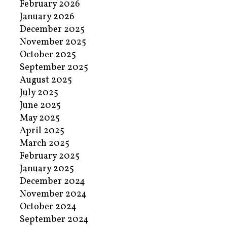
February 2026
January 2026
December 2025
November 2025
October 2025
September 2025
August 2025
July 2025
June 2025
May 2025
April 2025
March 2025
February 2025
January 2025
December 2024
November 2024
October 2024
September 2024