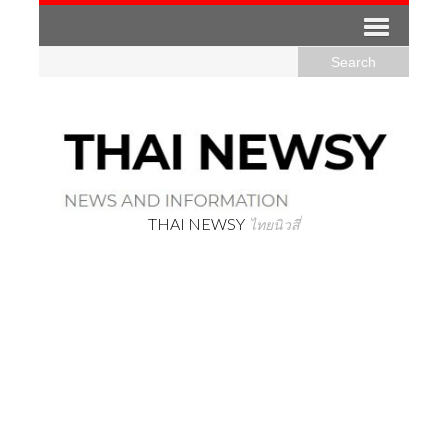
THAI NEWSY
ไทยนิวสี่