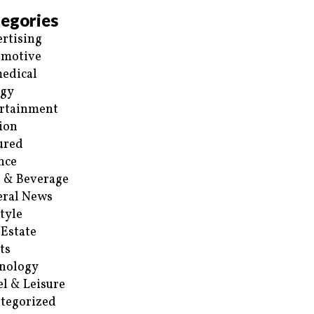
egories
rtising
omotive
edical
rgy
rtainment
ion
ured
nce
 & Beverage
ral News
style
 Estate
ts
nology
el & Leisure
tegorized