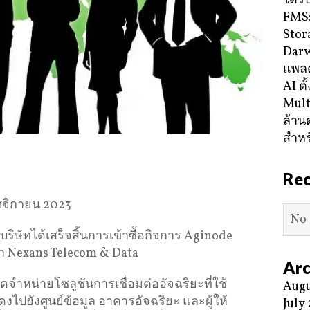
ได้ร
FMS:
Stor
Darw
แพลต
AI ตั
Mult
ล้าน
สำหร
Re
ศจิกายน 2023
No 
บริษัทได้เสร็จสิ้นการเข้าซื้อกิจการ Aginode
ิมว่า Nexans Telecom & Data
Arc
จำหน่ายโซลูชันการเชื่อมต่ออัจฉริยะที่ใช้
Augu
ยังศูนย์ข้อมูล อาคารอัจฉริยะ และผู้ให้
July