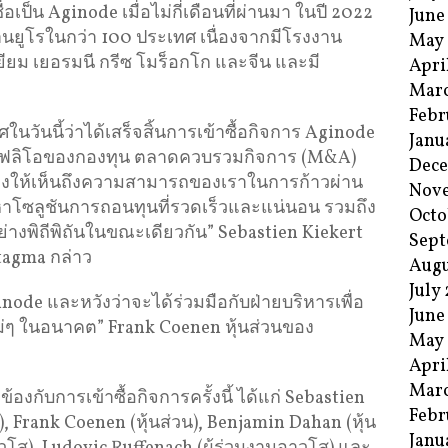
ป็น Aginode เมื่อไม่กี่เดือนที่ผ่านมา ในปี 2022
June
นยูโรในกว่า 100 ประเทศ เนื่องจากมีโรงงาน
May
ยียม เยอรมนี กรีซ โมร็อกโก และจีน และมี
Apri
Mar
Febr
นวันนี้ว่าได้เสร็จสิ้นการเข้าซื้อกิจการ Aginode
Janu
ร์ตโฟลิโอของกองทุน ตลาดควบรวมกิจการ (M&A)
Dec
ดงให้เห็นถึงความสามารถของเราในการก้าวผ่าน
Nov
ดหาโซลูชันการถอนทุนที่รวดเร็วและแน่นอน รวมถึง
Octo
่างพิถีพิถันในขณะเดียวกัน” Sebastien Kiekert
Sept
ntagma กล่าว
Augu
July
inode และหวังว่าจะได้ร่วมมือกับฝ่ายบริหารเพื่อ
June
หม่ๆ ในอนาคต” Frank Coenen หุ้นส่วนของ
May
Apri
Mar
้องกับการเข้าซื้อกิจการครั้งนี้ ได้แก่ Sebastien
Febr
ร), Frank Coenen (หุ้นส่วน), Benjamin Dahan (หุ้น
Janu