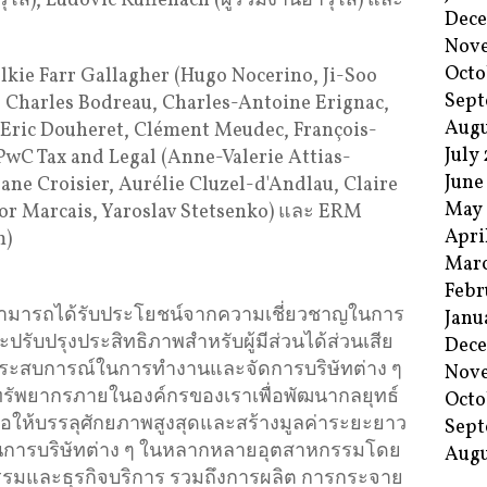
ุโส), Ludovic Ruffenach (ผู้ร่วมงานอาวุโส) และ
Dec
Nov
Octo
ie Farr Gallagher (Hugo Nocerino, Ji-Soo
Sept
, Charles Bodreau, Charles-Antoine Erignac,
Augu
(Eric Douheret, Clément Meudec, François-
July
 PwC Tax and Legal (Anne-Valerie Attias-
June
ne Croisier, Aurélie Cluzel-d'Andlau, Claire
May
tor Marcais, Yaroslav Stetsenko) และ ERM
Apri
m)
Mar
Febr
ี่สามารถได้รับประโยชน์จากความเชี่ยวชาญในการ
Janu
ละปรับปรุงประสิทธิภาพสำหรับผู้มีส่วนได้ส่วนเสีย
Dec
ที่มีประสบการณ์ในการทำงานและจัดการบริษัทต่าง ๆ
Nov
รัพยากรภายในองค์กรของเราเพื่อพัฒนากลยุทธ์
Octo
่อให้บรรลุศักยภาพสูงสุดและสร้างมูลค่าระยะยาว
Sept
เนินการบริษัทต่าง ๆ ในหลากหลายอุตสาหกรรมโดย
Augu
กรรมและธุรกิจบริการ รวมถึงการผลิต การกระจาย