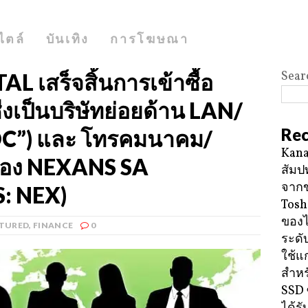
ไตล์
บันเทิง
การโฆษณา
Sear
เสร็จสิ้นการเข้าซื้อ
งเป็นบริษัทย่อยด้าน LAN/
Rec
/DC”) และ โทรคมนาคม/
Kana
 ของ NEXANS SA
สัมป
จาก
: NEX)
Tosh
ของ
TURED
,
FINANCE
0
ระดั
ใช้แ
สำหร
SSD 