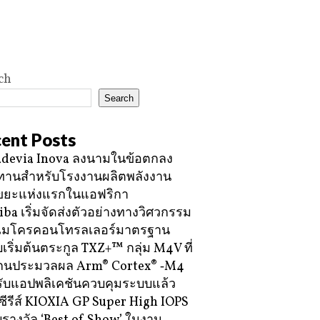
ch
Search
ent Posts
devia Inova ลงนามในข้อตกลง
ทานสำหรับโรงงานผลิตพลังงาน
ขยะแห่งแรกในแอฟริกา
iba เริ่มจัดส่งตัวอย่างทางวิศวกรรม
ไมโครคอนโทรลเลอร์มาตรฐาน
บเริ่มต้นตระกูล TXZ+™ กลุ่ม M4V ที่
กนประมวลผล Arm® Cortex® ‑M4
ับแอปพลิเคชันควบคุมระบบแล้ว
ซีรีส์ KIOXIA GP Super High IOPS