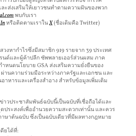
ต การปกป้องผู้หญิงที่ได้รับผลกระทบจากโรค
และส่งเสริมให้เยาวชนทำตามความฝันของพวก
al.com
พบกับเรา
dIn
หรือติดตามเราใน
X
(ชื่อเดิมคือ Twitter)
สวงหากำไรซึ่งมีสมาชิก 919 รายจาก 39 ประเทศ
นด์และผู้ค้าปลีก ซัพพลายเออร์ส่วนผสม ภาค
ู้กำหนดนโยบาย GSA ส่งเสริมความยั่งยืนของ
าพ ผ่านความร่วมมือระหว่างภาครัฐและเอกชน และ
าหารและเครื่องสำอาง สำหรับข้อมูลเพิ่มเติม
ประชาสัมพันธ์ฉบับนี้เป็นฉบับที่เชื่อถือได้และ
ีจุดประสงค์เพื่ออำนวยความสะดวกเท่านั้น และควร
ภาษาต้นฉบับ ซึ่งเป็นฉบับเดียวที่มีผลทางกฎหมาย
ยได้ที่: