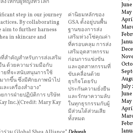
งให้กับผู้หญิงทั่วโลก
June
May
ค่านิยมหลักของ
Apri
GSA ตั้งอยู่บนพื้น
Mar
ฐานของการส่ง
Febr
เสริมห่วงโซ่คุณค่า
Janu
ที่ครอบคลุม การส่ง
Dec
เสริมอุตสาหกรรม
Nov
าวที่สำคัญสำหรับการส่งเสริม
ก่อนการแข่งขัน
Octo
งยืน ด้วยความร่วมมือกับ
และอุตสาหกรรมที่
Sept
มายที่จะสนับสนุนการใช้
ขับเคลื่อนด้วย
Augu
้มากขึ้น ซึ่งมีศักยภาพนำไป
ธุรกิจโดยรับ
July
วและเครื่องสำอาง”
ประกันความยั่งยืน
June
การฝ่ายปฏิบัติการ บริษัท
และรักษาความลับ
May
Kay Inc.)(Credit: Mary Kay
ในทุกธุรกรรมกับผู้
Apri
มีส่วนได้ส่วนเสีย
Mar
ทั้งหมด
Febr
Janu
้เข้าร่วม Global Shea Alliance”
Deborah