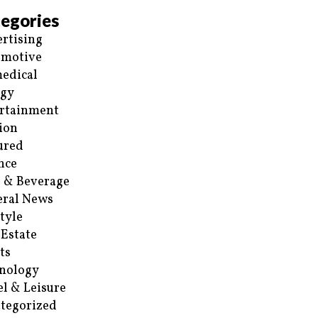
egories
rtising
omotive
edical
rgy
rtainment
ion
ured
nce
 & Beverage
ral News
style
 Estate
ts
nology
el & Leisure
tegorized