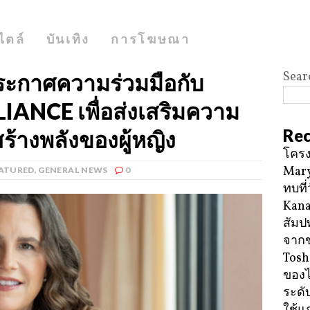
ไตล์
บันเทิง
การโฆษณา
Sear
ะกาศความร่วมมือกับ
ANCE เพื่อส่งเสริมความ
Rec
ร้างพลังของผู้หญิง
โครง
Mary
ATURED
,
GENERAL NEWS
0
ทบที่
Kana
สัมป
จาก
Tosh
ของ
ระดั