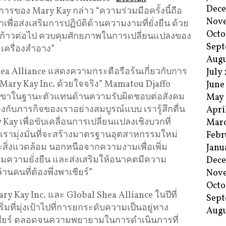
Dec
ิการของ Mary Kay กล่าว “ความร่วมมือครั้งนี้ถือ
Nov
ื่อส่งเสริมการปฏิบัติด้านความงามที่ยั่งยืน ด้วย
Octo
่จะก้าวต่อไป ควบคุมศักยภาพในการเปลี่ยนแปลงของ
Sept
ะเครื่องสำอาง”
Augu
a Alliance แสดงความกระตือรือร้นเกี่ยวกับการ
July
ับ Mary Kay Inc. ด้วยใจจริง” Mamatou Djaffo
June
วกเขาในฐานะตัวแทนด้านความรับผิดชอบต่อสังคม
May
กับภารกิจของเราอย่างสมบูรณ์แบบ เรารู้สึกตื่น
Apri
 Kay เพื่อขับเคลื่อนการเปลี่ยนแปลงเชิงบวกที่
Mar
รามุ่งมั่นที่จะสร้างมาตรฐานอุตสาหกรรมใหม่
Febr
ิ่งแวดล้อม นอกหนือจากความงามเพื่อเพิ่ม
Janu
ริมความยั่งยืน และส่งเสริมให้อนาคตมีความ
Dec
านคนที่ต้องพึ่งพาเชียร์”
Nov
Octo
ary Kay Inc. และ Global Shea Alliance ในปีที่
Sept
ิ่มที่มุ่งเป้าไปที่การยกระดับความเป็นอยู่ทาง
Augu
เชียร์ ตลอดจนความพยายามในการดำเนินการที่