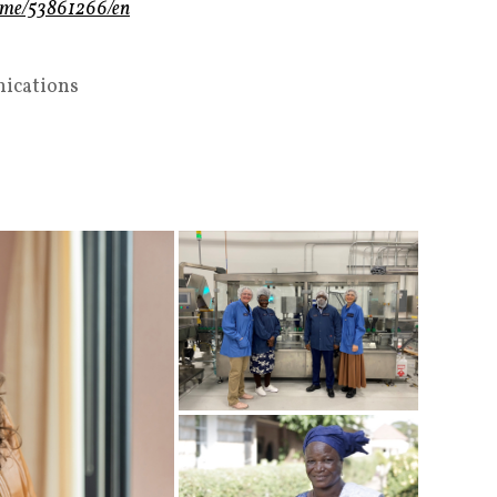
home/53861266/en
ications