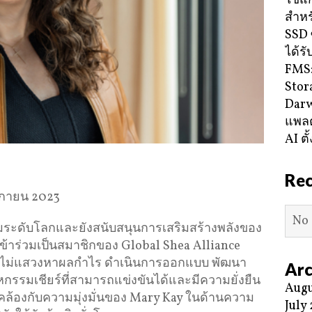
ใช้แ
สำหร
SSD 
ได้ร
FMS:
Stor
Darw
แพลต
AI ตั
Re
ิกายน 2023
No 
มระดับโลกและยังสนับสนุนการเสริมสร้างพลังของ
ารเข้าร่วมเป็นสมาชิกของ Global Shea Alliance
ที่ไม่แสวงหาผลกำไร ดำเนินการออกแบบ พัฒนา
Arc
กรรมเชียร์ที่สามารถแข่งขันได้และมีความยั่งยืน
Augu
อดคล้องกับความมุ่งมั่นของ Mary Kay ในด้านความ
July