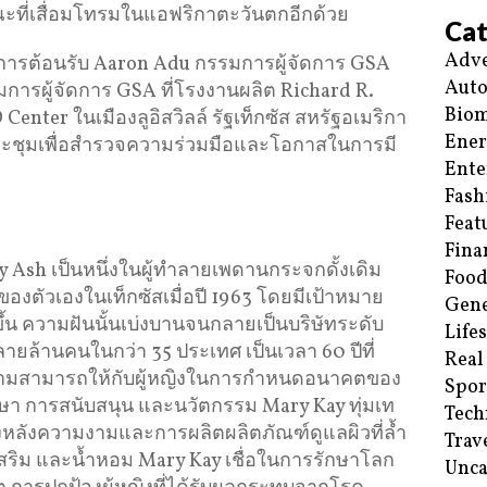
ณะที่เสื่อมโทรมในแอฟริกาตะวันตกอีกด้วย
Cat
Adve
ให้การต้อนรับ Aaron Adu กรรมการผู้จัดการ GSA
Aut
ารผู้จัดการ GSA ที่โรงงานผลิต Richard R.
Biom
enter ในเมืองลูอิสวิลล์ รัฐเท็กซัส สหรัฐอเมริกา
Ene
ประชุมเพื่อสำรวจความร่วมมือและโอกาสในการมี
Ente
Fash
Feat
Fina
 Ash เป็นหนึ่งในผู้ทำลายเพดานกระจกดั้งเดิม
Food
องตัวเองในเท็กซัสเมื่อปี 1963 โดยมีเป้าหมาย
Gene
ดีขึ้น ความฝันนั้นเบ่งบานจนกลายเป็นบริษัทระดับ
Life
ยล้านคนในกว่า 35 ประเทศ เป็นเวลา 60 ปีที่
Real
ความสามารถให้กับผู้หญิงในการกำหนดอนาคตของ
Spor
ษา การสนับสนุน และนวัตกรรม Mary Kay ทุ่มเท
Tech
องหลังความงามและการผลิตผลิตภัณฑ์ดูแลผิวที่ล้ำ
Trav
เสริม และน้ำหอม Mary Kay เชื่อในการรักษาโลก
Unca